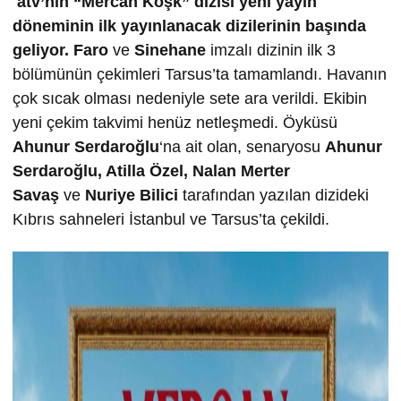
atv’nin “Mercan Köşk” dizisi yeni yayın
döneminin ilk yayınlanacak dizilerinin başında
geliyor.
Faro
ve
Sinehane
imzalı dizinin ilk 3
bölümünün çekimleri Tarsus’ta tamamlandı. Havanın
çok sıcak olması nedeniyle sete ara verildi. Ekibin
yeni çekim takvimi henüz netleşmedi. Öyküsü
Ahunur Serdaro
ğ
lu
‘na ait olan, senaryosu
Ahunur
Serdaro
ğ
lu, Atilla Özel, Nalan Merter
Sava
ş
ve
Nuriye Bilici
tarafından yazılan dizideki
Kıbrıs sahneleri İstanbul ve Tarsus’ta çekildi.