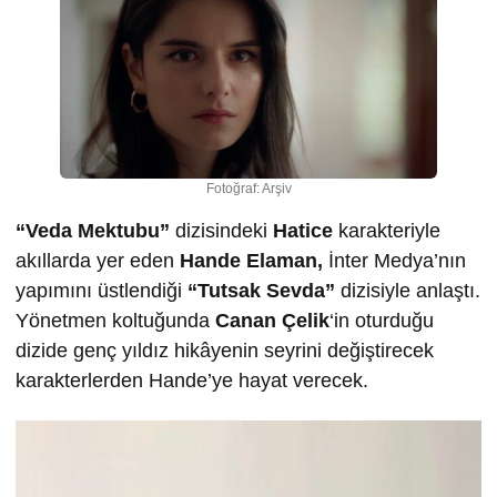
Fotoğraf: Arşiv
“Veda Mektubu”
dizisindeki
Hatice
karakteriyle
akıllarda yer eden
Hande Elaman,
İnter Medya’nın
yapımını üstlendiği
“Tutsak Sevda”
dizisiyle anlaştı.
Yönetmen koltuğunda
Canan Çelik
‘in oturduğu
dizide genç yıldız hikâyenin seyrini değiştirecek
karakterlerden Hande’ye hayat verecek.