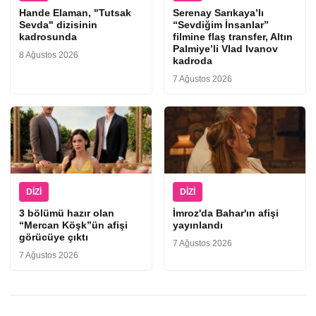
Hande Elaman, "Tutsak
Serenay Sarıkaya’lı
Sevda" dizisinin
“Sevdiğim İnsanlar”
kadrosunda
filmine flaş transfer, Altın
Palmiye’li Vlad Ivanov
8 Ağustos 2026
kadroda
7 Ağustos 2026
DIZI
DIZI
3 bölümü hazır olan
İmroz'da Bahar'ın afişi
“Mercan Köşk”ün afişi
yayınlandı
görücüye çıktı
7 Ağustos 2026
7 Ağustos 2026