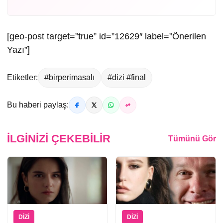
[geo-post target=”true” id=”12629″ label=”Önerilen
Yazı”]
Etiketler:
#birperimasalı
#dizi #final
Bu haberi paylaş:
İLGINIZI ÇEKEBILIR
Tümünü Gör
DIZI
DIZI