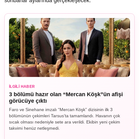
sonbahar aylarında gerçekleşecek.
İLGILI HABER
3 bölümü hazır olan “Mercan Köşk”ün afişi
görücüye çıktı
Faro ve Sinehane imzalı “Mercan Köşk” dizisinin ilk 3
bölümünün çekimleri Tarsus’ta tamamlandı. Havanın çok
sıcak olması nedeniyle sete ara verildi. Ekibin yeni çekim
takvimi henüz netleşmedi.