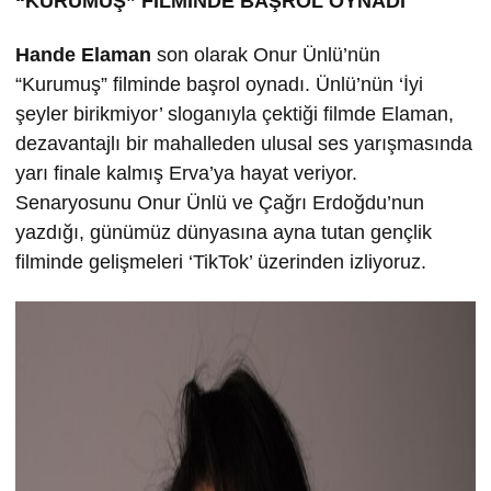
“KURUMU
Ş” FİLMİND
E BA
ŞROL OYNADI
Hande Elaman
son olarak Onur Ünlü’nün
“Kurumuş” filminde başrol oynadı. Ünlü’nün ‘İyi
şeyler birikmiyor’ sloganıyla çektiği filmde Elaman,
dezavantajlı bir mahalleden ulusal ses yarışmasında
yarı finale kalmış Erva’ya hayat veriyor.
Senaryosunu Onur Ünlü ve Çağrı Erdoğdu’nun
yazdığı, günümüz dünyasına ayna tutan gençlik
filminde gelişmeleri ‘TikTok’ üzerinden izliyoruz.