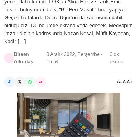
yenisi daha katıldı. FOX’un Alina Boz ve Tarık Emir
Tekin’i buluşturan dizisi “Bir Peri Masalı” final yapıyor.
Geçen haftalarda Deniz Uğur’un da kadrosuna dahil
olduğu dizi 13. bölümde ekrana veda edecek. Medyapım
imzalı dizinin kadrosunda Nazan Kesal, Müfit Kayacan,
Kadir […]
Birsen
8 Aralık 2022, Perşembe -
3 dk
Altuntaş
16:54
okuma
A- A A+