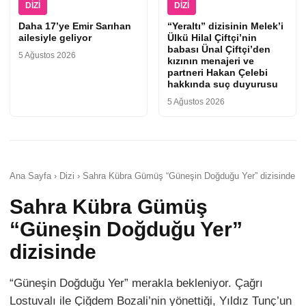
DIZI
DIZI
Daha 17’ye Emir Sarıhan
“Yeraltı” dizisinin Melek’i
ailesiyle geliyor
Ülkü Hilal Çiftçi’nin
babası Ünal Çiftçi’den
5 Ağustos 2026
kızının menajeri ve
partneri Hakan Çelebi
hakkında suç duyurusu
5 Ağustos 2026
Ana Sayfa › Dizi › Sahra Kübra Gümüş “Güneşin Doğduğu Yer” dizisinde
Sahra Kübra Gümüş
“Güneşin Doğduğu Yer”
dizisinde
“Güneşin Doğduğu Yer” merakla bekleniyor. Çağrı
Lostuvalı ile Çiğdem Bozali’nin yönettiği, Yıldız Tunç’un