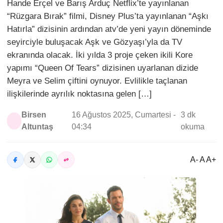
Hande Erçel ve Barış Arduç Netflix’te yayınlanan
“Rüzgara Bırak” filmi, Disney Plus’ta yayınlanan “Aşkı
Hatırla” dizisinin ardından atv’de yeni yayın döneminde
seyirciyle buluşacak Aşk ve Gözyaşı’yla da TV
ekranında olacak. İki yılda 3 proje çeken ikili Kore
yapımı “Queen Of Tears” dizisinen uyarlanan dizide
Meyra ve Selim çiftini oynuyor. Evlilikle taçlanan
ilişkilerinde ayrılık noktasına gelen […]
Birsen
16 Ağustos 2025, Cumartesi -
3 dk
Altuntaş
04:34
okuma
A- A A+