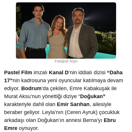
Fotoğraf: Arşiv
Pastel Film
imzalı
Kanal D
’nin iddialı dizisi
“Daha
17”
nin kadrosuna yeni oyuncular katılmaya devam
ediyor.
Bodrum
’da çekilen, Emre Kabakuşak ile
Murat Aksu’nun yönettiği diziye “
Doğukan”
karakteriyle dahil olan
Emir Sarıhan
, ailesiyle
beraber geliyor. Leyla’nın (Ceren Ayruk) çocukluk
arkadaşı olan Doğukan’ın annesi Berna’yı
Ebru
Emre
oynuyor.