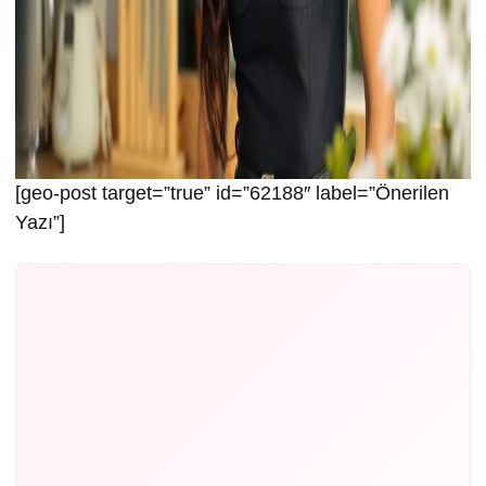
[geo-post target=”true” id=”62188″ label=”Önerilen
Yazı”]