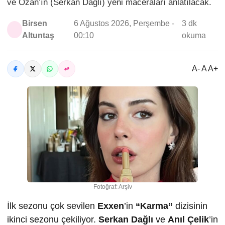
ve Ozan’ın (Serkan Dağlı) yeni maceraları anlatılacak.
Birsen
6 Ağustos 2026, Perşembe -
3 dk
Altuntaş
00:10
okuma
A- A A+
Fotoğraf: Arşiv
İlk sezonu çok sevilen
Exxen
’in
“Karma”
dizisinin
ikinci sezonu çekiliyor.
Serkan Dağlı
ve
Anıl Çelik
’in