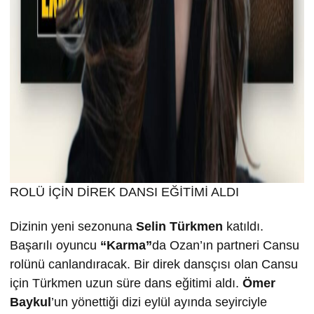
ROLÜ İÇİN DİREK DANSI EĞİTİMİ ALDI
Dizinin yeni sezonuna
Selin T
ürkmen
katıldı.
Başarılı oyuncu
“Karma”
da Ozan’ın partneri Cansu
rolünü canlandıracak. Bir direk dansçısı olan Cansu
için Türkmen uzun süre dans eğitimi aldı.
Ömer
Baykul
’un yönettiği dizi eylül ayında seyirciyle