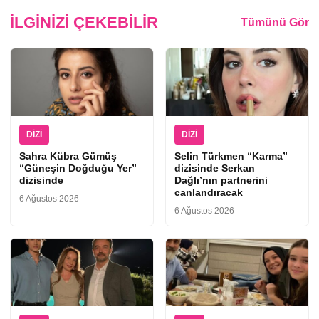
İLGINIZI ÇEKEBILIR
Tümünü Gör
DIZI
DIZI
Sahra Kübra Gümüş
Selin Türkmen “Karma”
“Güneşin Doğduğu Yer”
dizisinde Serkan
dizisinde
Dağlı’nın partnerini
canlandıracak
6 Ağustos 2026
6 Ağustos 2026