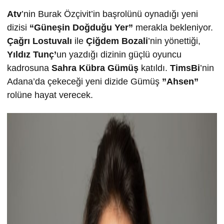
Atv
’nin Burak Özçivit’in başrolünü oynadığı yeni
dizisi
“Güneşin Doğduğu Yer”
merakla bekleniyor.
Çağrı Lostuvalı
ile
Çiğdem Bozali
’nin yönettiği,
Yıldız Tunç’
un yazdığı dizinin güçlü oyuncu
kadrosuna
Sahra Kübra Gümüş
katıldı.
TimsBi
’nin
Adana’da çekeceği yeni dizide Gümüş
”Ahsen”
rolüne hayat verecek.