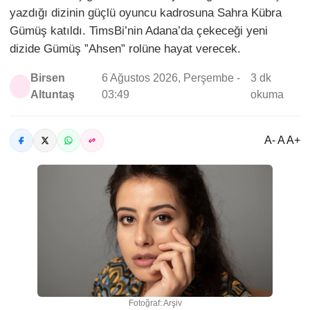
yazdığı dizinin güçlü oyuncu kadrosuna Sahra Kübra
Gümüş katıldı. TimsBi’nin Adana’da çekeceği yeni
dizide Gümüş ”Ahsen” rolüne hayat verecek.
Birsen
6 Ağustos 2026, Perşembe -
3 dk
Altuntaş
03:49
okuma
A- A A+
Fotoğraf: Arşiv