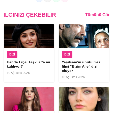
İLGINIZI ÇEKEBILIR
Tümünü Gör
DIZI
DIZI
Hande Erçel Teşkilat’a mı
Yeşilçam’ın unutulmaz
katılıyor?
filmi “Bizim Aile” dizi
oluyor
10 Ağustos 2026
10 Ağustos 2026