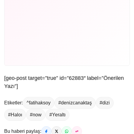
[geo-post target=”true” id=”62883″ label=”Önerilen
Yazı”]
Etiketler:
^fatihaksoy
#denizcanaktaş
#dizi
#Haloı
#now
#Yeraltı
Bu haberi paylaş: