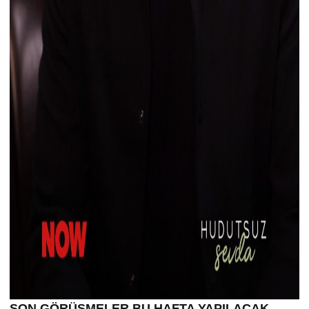
SON GÖRÜŞMELER BU HAFTA YAPILACAK