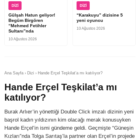
DIZI
DIZI
Gülşah Hatun geliyor!
“Karakuyu” dizisine 5
Begüm Birgören
yeni oyuncu
“Mehmed Fetihler
10 Ağustos 2026
Sultanı”nda
10 Ağustos 2026
Ana Sayfa › Dizi › Hande Erçel Teşkilat’a mı katılıyor?
Hande Erçel Teşkilat’a mı
katılıyor?
Burak Arlıer’in yönettiği Double Click imzalı dizinin yeni
başrol kadın yıldızının kim olacağı merak konusuyken
Hande Erçel’in ismi gündeme geldi. Geçmişte “Güneşin
Kızları”nda Tolga Sarıtaş’la partner olan Erçel’in projede