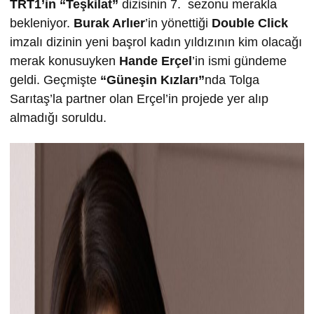
TRT1’in “Teşkilat”
dizisinin 7. sezonu merakla
bekleniyor.
Burak Arlıer
’in yönettiği
Double Click
imzalı dizinin yeni başrol kadın yıldızının kim olacağı
merak konusuyken
Hande Erçel
’in ismi gündeme
geldi. Geçmişte
“Güneşin Kızları”
nda Tolga
Sarıtaş’la partner olan Erçel’in projede yer alıp
almadığı soruldu.