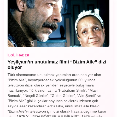
İLGILI HABER
Yeşilçam’ın unutulmaz filmi “Bizim Aile” dizi
oluyor
Türk sinemasının unutulmaz yapımları arasında yer alan
“Bizim Aile”, beyazperdedeki yolculuğunun 50. yılında
televizyon dizisi olarak yeniden seyirciyle buluşmaya
hazırlanıyor. Türk sinemasına “Hababam Sınıfı”, “Mavi
Boncuk”, “Neşeli Günler”, “Gülen Gözler”, “Aile Şerefi” ve
“Bizim Aile” gibi kuşaklar boyunca sevilerek izlenen çok
sayıda eser kazandıran Arzu Film, unutulmaz aile klasiği
“Bizim Aile”yi televizyon için dizi olarak hayata geçirme kararı
aldı. 1975 YILINDA GÖSTERİME GİRMİŞTİ 1975 yılında