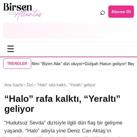
⌕
Abone Ol
☰
•
“Bizim Aile” dizi oluyor
Gülşah Hatun geliyor! Begüm Birgören “Mehmed
TRENDLER
Ana Sayfa › Dizi › “Halo” rafa kalktı, “Yeraltı” geliyor
“Halo” rafa kalktı, “Yeraltı”
geliyor
“Hudutsuz Sevda” dizisiyle ilgili dün flaş bir gelişme
yaşandı. “Halo” adıyla yine Deniz Can Aktaş’ın