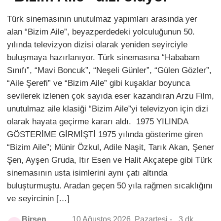
Türk sinemasının unutulmaz yapımları arasında yer
alan “Bizim Aile”, beyazperdedeki yolculuğunun 50.
yılında televizyon dizisi olarak yeniden seyirciyle
buluşmaya hazırlanıyor. Türk sinemasına “Hababam
Sınıfı”, “Mavi Boncuk”, “Neşeli Günler”, “Gülen Gözler”,
“Aile Şerefi” ve “Bizim Aile” gibi kuşaklar boyunca
sevilerek izlenen çok sayıda eser kazandıran Arzu Film,
unutulmaz aile klasiği “Bizim Aile”yi televizyon için dizi
olarak hayata geçirme kararı aldı. 1975 YILINDA
GÖSTERİME GİRMİŞTİ 1975 yılında gösterime giren
“Bizim Aile”; Münir Özkul, Adile Naşit, Tarık Akan, Şener
Şen, Ayşen Gruda, Itır Esen ve Halit Akçatepe gibi Türk
sinemasının usta isimlerini aynı çatı altında
buluşturmuştu. Aradan geçen 50 yıla rağmen sıcaklığını
ve seyircinin […]
Birsen
10 Ağustos 2026, Pazartesi -
3 dk