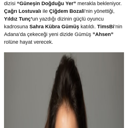
dizisi
“Güneşin Doğduğu Yer”
merakla bekleniyor.
Çağrı Lostuvalı
ile
Çiğdem Bozali
’nin yönettiği,
Yıldız Tunç’
un yazdığı dizinin güçlü oyuncu
kadrosuna
Sahra Kübra Gümüş
katıldı.
TimsBi
’nin
Adana’da çekeceği yeni dizide Gümüş
”Ahsen”
rolüne hayat verecek.