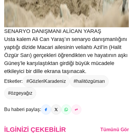
SENARYO DANIŞMANI ALİCAN YARAŞ
Usta kalem Ali Can Yaraş’ın senaryo danışmanlığını
yaptığı dizide Macari ailesinin veliahtı Azil’in (Halit
Özgür Sarı) gerçekleri öğrendikten ve hayatının aşkı
Güneş’le karşılaştıktan girdiği büyük mücadele
etkileyici bir dille ekrana taşınacak.
Etiketler:
#GözleriKaradeniz
#halitözgürsarı
#özgeyağız
Bu haberi paylaş:
İLGINIZI ÇEKEBILIR
Tümünü Gör