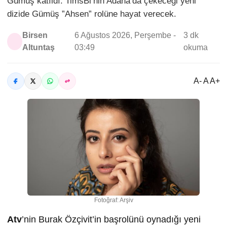
Gümüş katıldı. TimsBi’nin Adana’da çekeceği yeni
dizide Gümüş ”Ahsen” rolüne hayat verecek.
Birsen
6 Ağustos 2026, Perşembe -
3 dk
Altuntaş
03:49
okuma
A- A A+
Fotoğraf: Arşiv
Atv
’nin Burak Özçivit’in başrolünü oynadığı yeni