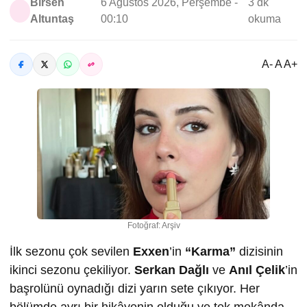
Birsen
6 Ağustos 2026, Perşembe -
3 dk
Altuntaş
00:10
okuma
A- A A+
Fotoğraf: Arşiv
İlk sezonu çok sevilen
Exxen
’in
“Karma”
dizisinin
ikinci sezonu çekiliyor.
Serkan Dağlı
ve
Anıl Çelik
’in
başrolünü oynadığı dizi yarın sete çıkıyor. Her