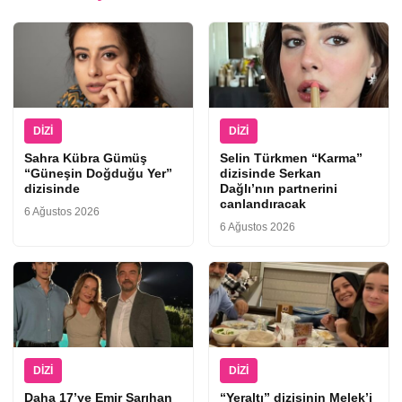
DIZI
DIZI
Sahra Kübra Gümüş
Selin Türkmen “Karma”
“Güneşin Doğduğu Yer”
dizisinde Serkan
dizisinde
Dağlı’nın partnerini
canlandıracak
6 Ağustos 2026
6 Ağustos 2026
DIZI
DIZI
Daha 17’ye Emir Sarıhan
“Yeraltı” dizisinin Melek’i