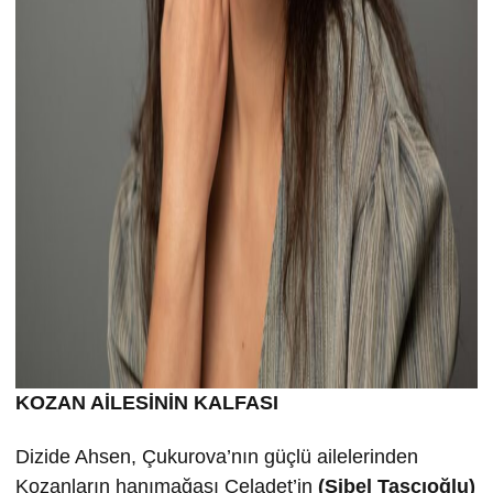
KOZAN AİLESİNİN KALFASI
Dizide Ahsen, Çukurova’nın güçlü ailelerinden
Kozanların hanımağası Celadet’in
(Sibel Taşçıoğlu)