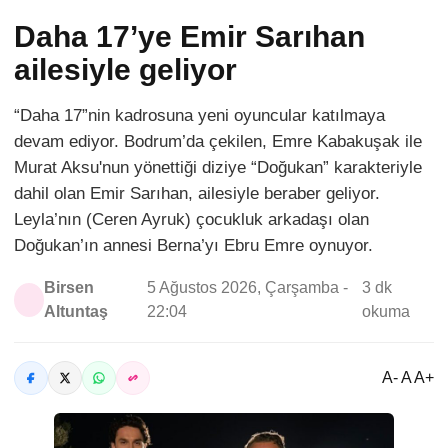
Daha 17’ye Emir Sarıhan
ailesiyle geliyor
“Daha 17”nin kadrosuna yeni oyuncular katılmaya
devam ediyor. Bodrum’da çekilen, Emre Kabakuşak ile
Murat Aksu'nun yönettiği diziye “Doğukan” karakteriyle
dahil olan Emir Sarıhan, ailesiyle beraber geliyor.
Leyla’nın (Ceren Ayruk) çocukluk arkadaşı olan
Doğukan’ın annesi Berna’yı Ebru Emre oynuyor.
Birsen
5 Ağustos 2026, Çarşamba -
3 dk
Altuntaş
22:04
okuma
A- A A+