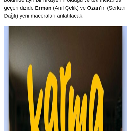
bölümde ayrı bir hikâyenin olduğu ve tek mekânda
geçen dizide
Erman
(Anıl Çelik) ve
Ozan
’ın (Serkan
Dağlı) yeni maceraları anlatılacak.