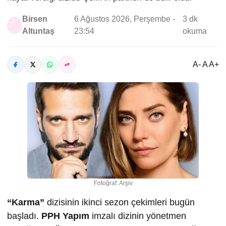
Birsen
6 Ağustos 2026, Perşembe -
3 dk
Altuntaş
23:54
okuma
A- A A+
Fotoğraf: Arşiv
“Karma”
dizisinin ikinci sezon çekimleri bugün
başladı.
PPH Yapım
imzalı dizinin yönetmen