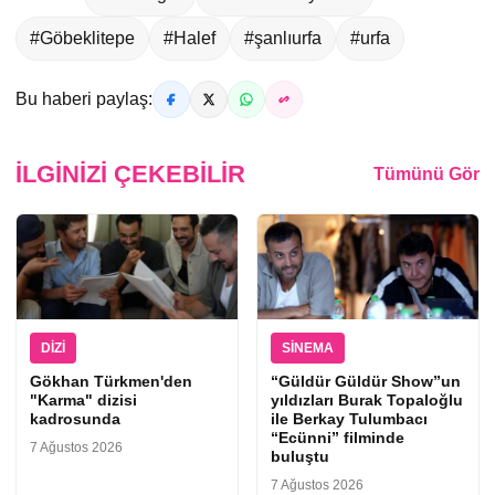
#Göbeklitepe
#Halef
#şanlıurfa
#urfa
Bu haberi paylaş:
İLGINIZI ÇEKEBILIR
Tümünü Gör
DIZI
SINEMA
Gökhan Türkmen'den
“Güldür Güldür Show”un
"Karma" dizisi
yıldızları Burak Topaloğlu
kadrosunda
ile Berkay Tulumbacı
“Ecünni” filminde
7 Ağustos 2026
buluştu
7 Ağustos 2026