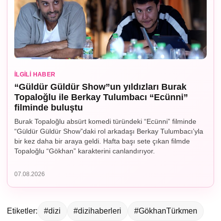
İLGILI HABER
“Güldür Güldür Show”un yıldızları Burak
Topaloğlu ile Berkay Tulumbacı “Ecünni”
filminde buluştu
Burak Topaloğlu absürt komedi türündeki “Ecünni” filminde
“Güldür Güldür Show”daki rol arkadaşı Berkay Tulumbacı’yla
bir kez daha bir araya geldi. Hafta başı sete çıkan filmde
Topaloğlu “Gökhan” karakterini canlandırıyor.
07.08.2026
Etiketler:
#dizi
#dizihaberleri
#GökhanTürkmen