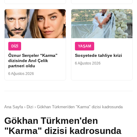
DIZI
YAŞAM
Öznur Serçeler “Karma”
Sosyetede tahliye krizi
dizisinde Anıl Çelik
6 Ağustos 2026
partneri oldu
6 Ağustos 2026
Ana Sayfa › Dizi › Gökhan Türkmen'den "Karma" dizisi kadrosunda
Gökhan Türkmen'den
"Karma" dizisi kadrosunda