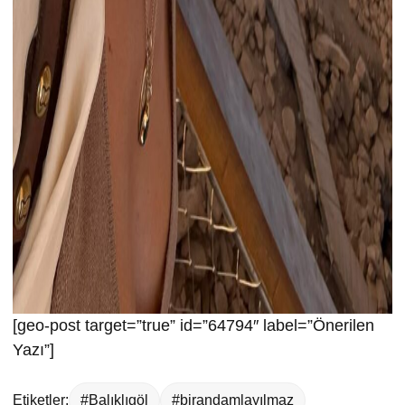
[geo-post target=”true” id=”64794″ label=”Önerilen
Yazı”]
Etiketler:
#Balıklıgöl
#birandamlayılmaz