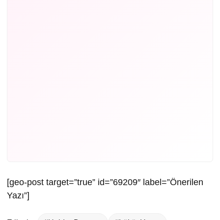
[geo-post target=”true” id=”69209″ label=”Önerilen
Yazı”]