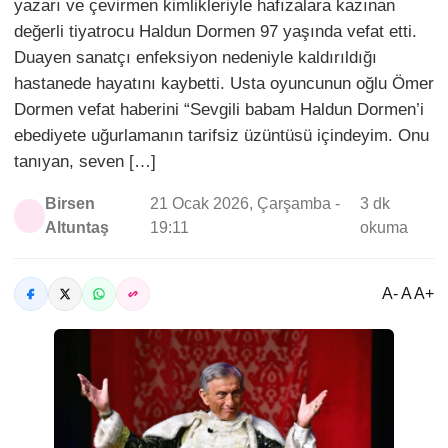
yazarı ve çevirmen kimlikleriyle hafızalara kazınan
değerli tiyatrocu Haldun Dormen 97 yaşında vefat etti.
Duayen sanatçı enfeksiyon nedeniyle kaldırıldığı
hastanede hayatını kaybetti. Usta oyuncunun oğlu Ömer
Dormen vefat haberini “Sevgili babam Haldun Dormen’i
ebediyete uğurlamanın tarifsiz üzüntüsü içindeyim. Onu
tanıyan, seven […]
Birsen
21 Ocak 2026, Çarşamba -
3 dk
Altuntaş
19:11
okuma
A- A A+