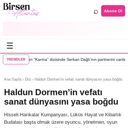
⌕
Abone Ol
☰
•
ma” dizisinde Serkan Dağlı’nın partnerini canlandıracak
Daha 17’ye Emi
TRENDLER
Ana Sayfa › Dizi › Haldun Dormen’in vefatı sanat dünyasını yasa boğdu
Haldun Dormen’in vefatı
sanat dünyasını yasa boğdu
Hisseli Harikalar Kumpanyası, Lüküs Hayat ve Kibarlık
Budalası başta olmak üzere oyuncu, yönetmen, oyun