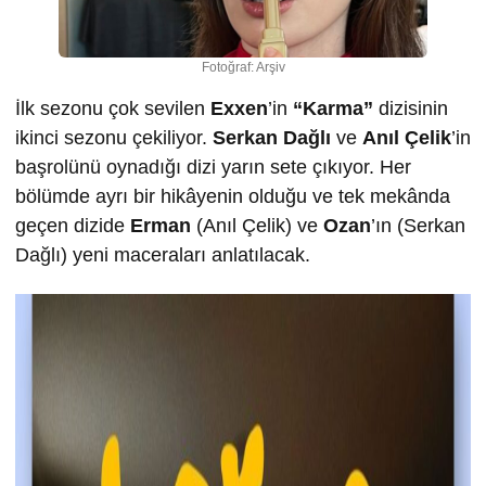
Fotoğraf: Arşiv
İlk sezonu çok sevilen
Exxen
’in
“Karma”
dizisinin
ikinci sezonu çekiliyor.
Serkan Dağlı
ve
Anıl Çelik
’in
başrolünü oynadığı dizi yarın sete çıkıyor. Her
bölümde ayrı bir hikâyenin olduğu ve tek mekânda
geçen dizide
Erman
(Anıl Çelik) ve
Ozan
’ın (Serkan
Dağlı) yeni maceraları anlatılacak.