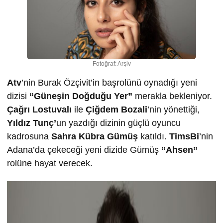
Fotoğraf: Arşiv
Atv
’nin Burak Özçivit’in başrolünü oynadığı yeni
dizisi
“Güneşin Doğduğu Yer”
merakla bekleniyor.
Çağrı Lostuvalı
ile
Çiğdem Bozali
’nin yönettiği,
Yıldız Tunç’
un yazdığı dizinin güçlü oyuncu
kadrosuna
Sahra Kübra Gümüş
katıldı.
TimsBi
’nin
Adana’da çekeceği yeni dizide Gümüş
”Ahsen”
rolüne hayat verecek.