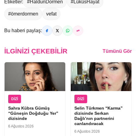
Etiketler:
#HaldunDormen
#LüküsHayat
#ömerdormen
vefat
Bu haberi paylaş:
İLGINIZI ÇEKEBILIR
Tümünü Gör
DIZI
DIZI
Sahra Kübra Gümüş
Selin Türkmen “Karma”
“Güneşin Doğduğu Yer”
dizisinde Serkan
dizisinde
Dağlı’nın partnerini
canlandıracak
6 Ağustos 2026
6 Ağustos 2026