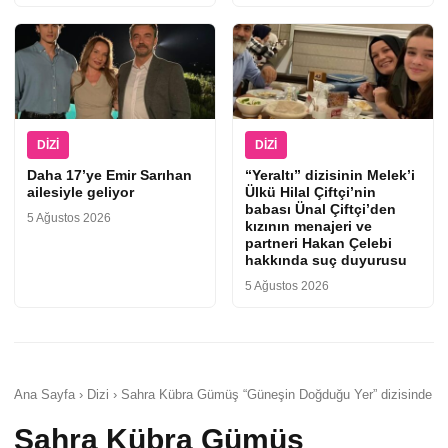
DIZI
DIZI
Daha 17’ye Emir Sarıhan
“Yeraltı” dizisinin Melek’i
ailesiyle geliyor
Ülkü Hilal Çiftçi’nin
babası Ünal Çiftçi’den
5 Ağustos 2026
kızının menajeri ve
partneri Hakan Çelebi
hakkında suç duyurusu
5 Ağustos 2026
Ana Sayfa › Dizi › Sahra Kübra Gümüş “Güneşin Doğduğu Yer” dizisinde
Sahra Kübra Gümüş