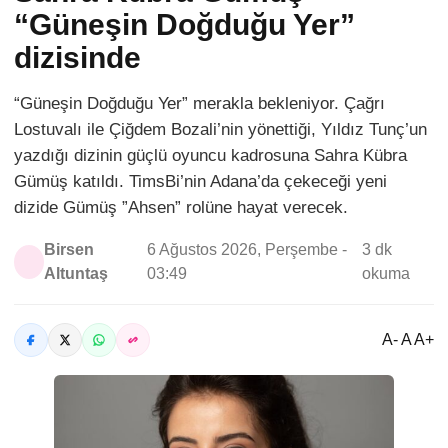
“Güneşin Doğduğu Yer”
dizisinde
“Güneşin Doğduğu Yer” merakla bekleniyor. Çağrı
Lostuvalı ile Çiğdem Bozali’nin yönettiği, Yıldız Tunç’un
yazdığı dizinin güçlü oyuncu kadrosuna Sahra Kübra
Gümüş katıldı. TimsBi’nin Adana’da çekeceği yeni
dizide Gümüş ”Ahsen” rolüne hayat verecek.
Birsen
6 Ağustos 2026, Perşembe -
3 dk
Altuntaş
03:49
okuma
A- A A+