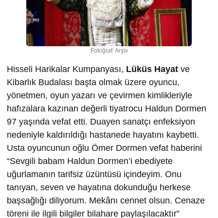
Fotoğraf: Arşiv
Hisseli Harikalar Kumpanyası,
Lüküs Hayat
ve
Kibarlık Budalası başta olmak üzere oyuncu,
yönetmen, oyun yazarı ve çevirmen kimlikleriyle
hafızalara kazınan değerli tiyatrocu Haldun Dormen
97 yaşında vefat etti. Duayen sanatçı enfeksiyon
nedeniyle kaldırıldığı hastanede hayatını kaybetti.
Usta oyuncunun oğlu Ömer Dormen vefat haberini
“Sevgili babam Haldun Dormen’i ebediyete
uğurlamanın tarifsiz üzüntüsü içindeyim. Onu
tanıyan, seven ve hayatına dokunduğu herkese
başsağlığı diliyorum. Mekânı cennet olsun. Cenaze
töreni ile ilgili bilgiler bilahare paylaşılacaktır”