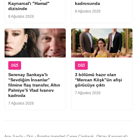
Kaynarcal'ı "Hamal"
kadrosunda
dizisinde
8 Ağustos 2026
8 Ağustos 2026
DIZI
DIZI
Serenay Sarıkaya’lı
3 bölümü hazır olan
“Sevdiğim İnsanlar”
“Mercan Köşk”ün afişi
filmine flaş transfer, Altın
görücüye çıktı
Palmiye’li Vlad Ivanov
7 Ağustos 2026
kadroda
7 Ağustos 2026
Ana Sayfa › Dizi › Bomba transfer! Caner Cindoruk, Oktay Kaynarcal'ı