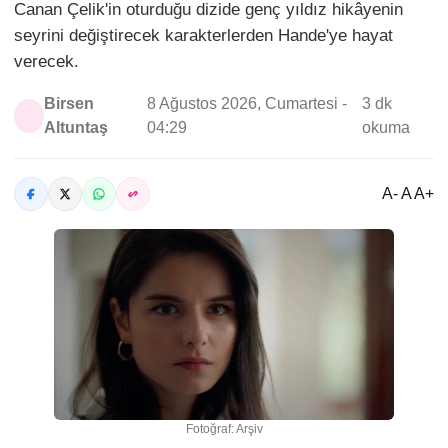
Canan Çelik'in oturduğu dizide genç yıldız hikâyenin
seyrini değiştirecek karakterlerden Hande'ye hayat
verecek.
Birsen
8 Ağustos 2026, Cumartesi -
3 dk
Altuntaş
04:29
okuma
A- A A+
Fotoğraf: Arşiv