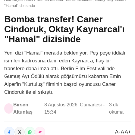
"Hamal" dizisinde
Bomba transfer! Caner
Cindoruk, Oktay Kaynarcal'ı
"Hamal" dizisinde
Yeni dizi "Hamal" merakla bekleniyor. Peş peşe iddialı
isimleri kadrosuna dahil eden Kaynarca, flaş bir
transfere daha imza attı. Berlin Film Festivali'nde
Gümüş Ayı Ödülü alarak göğsümüzü kabartan Emin
Alper'in "Kurtuluş" filminin başrol oyuncusu Caner
Cindoruk ile el sıkıştı.
Birsen
8 Ağustos 2026, Cumartesi -
3 dk
Altuntaş
15:34
okuma
A- A A+