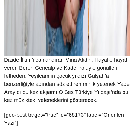
Dizide İlkim’i canlandıran Mina Akdin, Hayal’e hayat
veren Beren Gençalp ve Kader rolüyle gönülleri
fetheden, Yeşilçam’ın çocuk yıldızı Gülşah’a
benzerliğiyle adından söz ettiren minik yetenek Yade
Arayıcı bu kez akşamı O Ses Türkiye Yılbaşı’nda bu
kez müzikteki yeteneklerini gösterecek.
[geo-post target=”true” id=”68173″ label=”Önerilen
Yazı”]