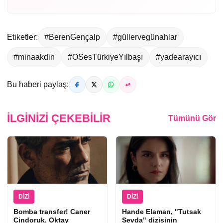
Etiketler:
#BerenGençalp
#güllervegünahlar
#minaakdin
#OSesTürkiyeYılbaşı
#yadearayıcı
Bu haberi paylaş:
İLGINIZI ÇEKEBILIR
Tümünü Gör
DIZI
DIZI
Bomba transfer! Caner
Hande Elaman, "Tutsak
Cindoruk, Oktay
Sevda" dizisinin