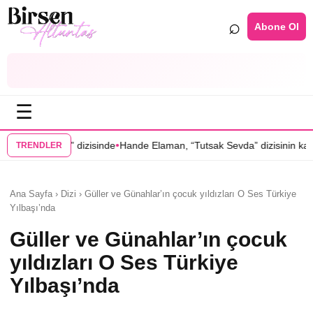
⌕
Abone Ol
☰
•
•
 dizisinde
Hande Elaman, “Tutsak Sevda” dizisinin kadrosunda
Serena
TRENDLER
Ana Sayfa › Dizi › Güller ve Günahlar’ın çocuk yıldızları O Ses Türkiye
Yılbaşı’nda
Güller ve Günahlar’ın çocuk
yıldızları O Ses Türkiye
Yılbaşı’nda