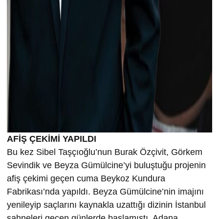
AFİŞ ÇEKİMİ YAPILDI
Bu kez Sibel Taşçıoğlu’nun Burak Özçivit, Görkem
Sevindik ve Beyza Gümülcine’yi buluştuğu projenin
afiş çekimi geçen cuma Beykoz Kundura
Fabrikası’nda yapıldı. Beyza Gümülcine’nin imajını
yenileyip saçlarını kaynakla uzattığı dizinin İstanbul
sahneleri geçen günlerde başlamıştı. Adana