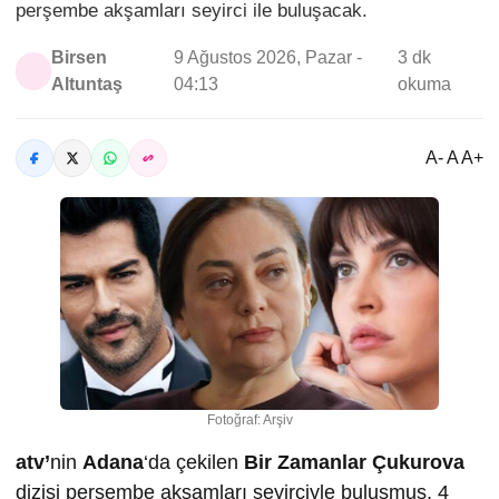
perşembe akşamları seyirci ile buluşacak.
Birsen
9 Ağustos 2026, Pazar -
3 dk
Altuntaş
04:13
okuma
A- A A+
Fotoğraf: Arşiv
atv’
nin
Adana
‘da çekilen
Bir Zamanlar Çukurova
dizisi perşembe akşamları seyirciyle buluşmuş, 4