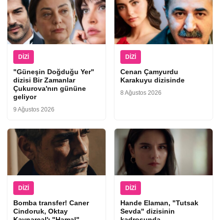
DIZI
DIZI
"Güneşin Doğduğu Yer"
Cenan Çamyurdu
dizisi Bir Zamanlar
Karakuyu dizisinde
Çukurova'nın gününe
8 Ağustos 2026
geliyor
9 Ağustos 2026
DIZI
DIZI
Bomba transfer! Caner
Hande Elaman, "Tutsak
Cindoruk, Oktay
Sevda" dizisinin
Kaynarcal'ı "Hamal"
kadrosunda