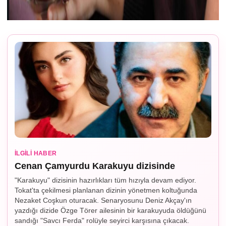
İLGILI HABER
Cenan Çamyurdu Karakuyu dizisinde
"Karakuyu" dizisinin hazırlıkları tüm hızıyla devam ediyor.
Tokat'ta çekilmesi planlanan dizinin yönetmen koltuğunda
Nezaket Coşkun oturacak. Senaryosunu Deniz Akçay'ın
yazdığı dizide Özge Törer ailesinin bir karakuyuda öldüğünü
sandığı "Savcı Ferda" rolüyle seyirci karşısına çıkacak.