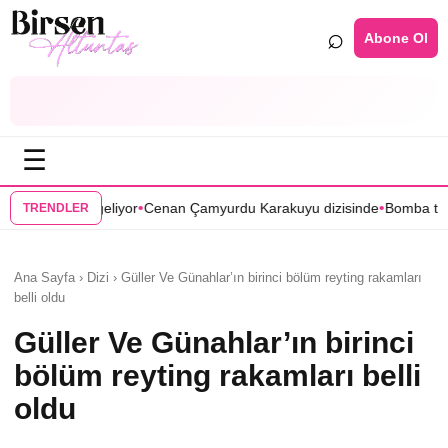
⌕
Abone Ol
☰
•
an Çamyurdu Karakuyu dizisinde
Bomba transfer! Caner Cindoruk, Okt
TRENDLER
Ana Sayfa › Dizi › Güller Ve Günahlar’ın birinci bölüm reyting rakamları
belli oldu
Güller Ve Günahlar’ın birinci
bölüm reyting rakamları belli
oldu