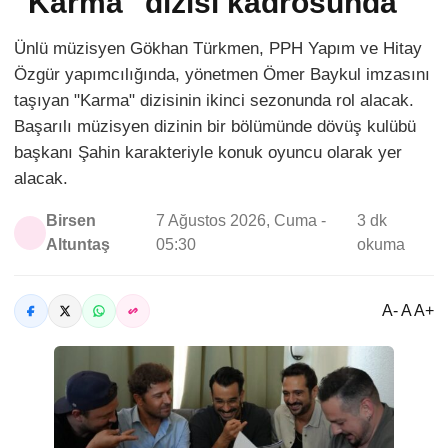
"Karma" dizisi kadrosunda
Ünlü müzisyen Gökhan Türkmen, PPH Yapım ve Hitay
Özgür yapımcılığında, yönetmen Ömer Baykul imzasını
taşıyan "Karma" dizisinin ikinci sezonunda rol alacak.
Başarılı müzisyen dizinin bir bölümünde dövüş kulübü
başkanı Şahin karakteriyle konuk oyuncu olarak yer
alacak.
Birsen
7 Ağustos 2026, Cuma -
3 dk
Altuntaş
05:30
okuma
A- A A+