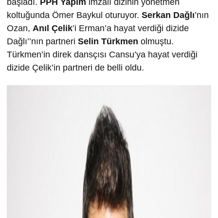
başladı.
PPH Yapım
imzalı dizinin yönetmen
koltuğunda Ömer Baykul oturuyor.
Serkan Dağlı
’nın
Ozan,
Anıl Çelik
’i Erman’a hayat verdiği dizide
Dağlı’’nın partneri
Selin Türkmen
olmuştu.
Türkmen’in direk dansçısı Cansu’ya hayat verdiği
dizide Çelik’in partneri de belli oldu.