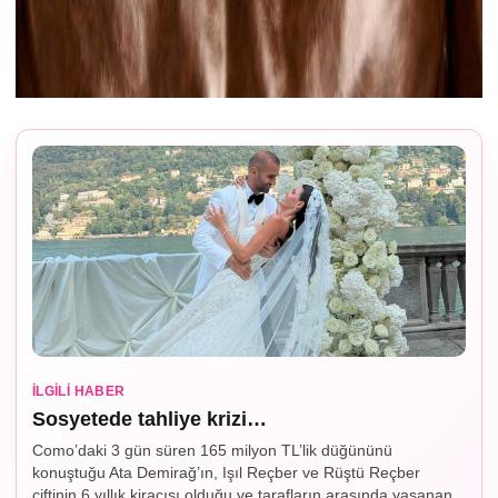
İLGILI HABER
Sosyetede tahliye krizi…
Como’daki 3 gün süren 165 milyon TL’lik düğününü
konuştuğu Ata Demirağ’ın, Işıl Reçber ve Rüştü Reçber
çiftinin 6 yıllık kiracısı olduğu ve tarafların arasında yaşanan