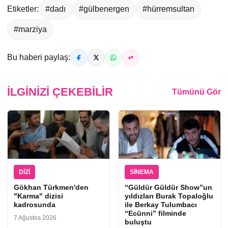
Etiketler:
#dadı
#gülbenergen
#hürremsultan
#marziya
Bu haberi paylaş:
İLGINIZI ÇEKEBILIR
Tümünü Gör
DIZI
SINEMA
Gökhan Türkmen'den
“Güldür Güldür Show”un
"Karma" dizisi
yıldızları Burak Topaloğlu
kadrosunda
ile Berkay Tulumbacı
“Ecünni” filminde
7 Ağustos 2026
buluştu