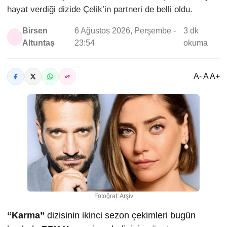
hayat verdiği dizide Çelik’in partneri de belli oldu.
Birsen
6 Ağustos 2026, Perşembe -
3 dk
Altuntaş
23:54
okuma
A- A A+
Fotoğraf: Arşiv
“Karma”
dizisinin ikinci sezon çekimleri bugün