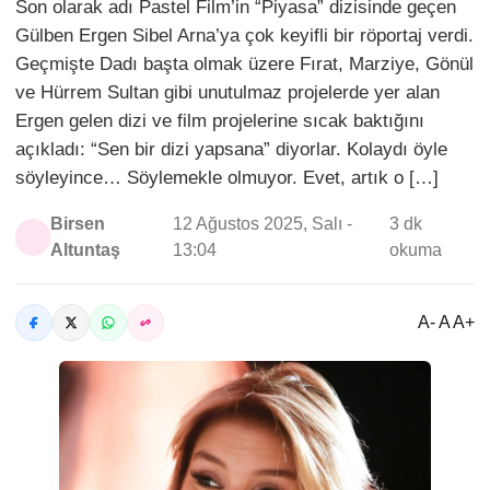
Son olarak adı Pastel Film’in “Piyasa” dizisinde geçen
Gülben Ergen Sibel Arna’ya çok keyifli bir röportaj verdi.
Geçmişte Dadı başta olmak üzere Fırat, Marziye, Gönül
ve Hürrem Sultan gibi unutulmaz projelerde yer alan
Ergen gelen dizi ve film projelerine sıcak baktığını
açıkladı: “Sen bir dizi yapsana” diyorlar. Kolaydı öyle
söyleyince… Söylemekle olmuyor. Evet, artık o […]
Birsen
12 Ağustos 2025, Salı -
3 dk
Altuntaş
13:04
okuma
A- A A+