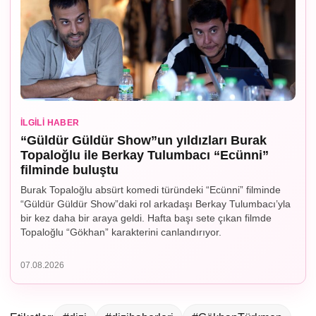
İLGILI HABER
“Güldür Güldür Show”un yıldızları Burak
Topaloğlu ile Berkay Tulumbacı “Ecünni”
filminde buluştu
Burak Topaloğlu absürt komedi türündeki “Ecünni” filminde
“Güldür Güldür Show”daki rol arkadaşı Berkay Tulumbacı’yla
bir kez daha bir araya geldi. Hafta başı sete çıkan filmde
Topaloğlu “Gökhan” karakterini canlandırıyor.
07.08.2026