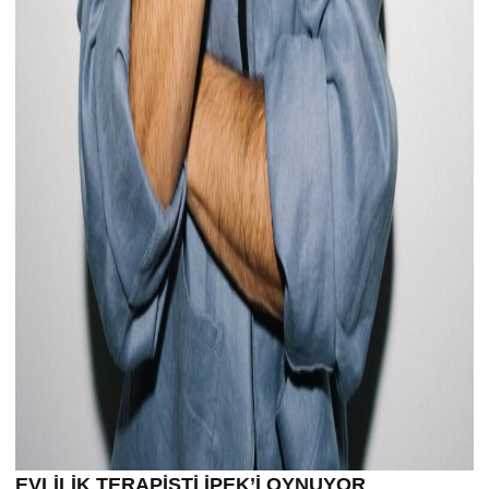
EVLİLİK TERAPİSTİ İPEK’İ OYNUYOR