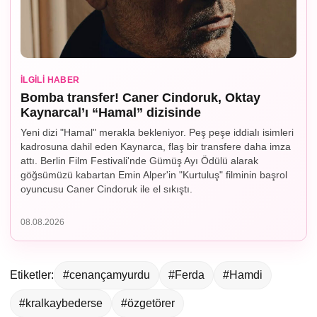
İLGILI HABER
Bomba transfer! Caner Cindoruk, Oktay
Kaynarcal’ı “Hamal” dizisinde
Yeni dizi "Hamal" merakla bekleniyor. Peş peşe iddialı isimleri
kadrosuna dahil eden Kaynarca, flaş bir transfere daha imza
attı. Berlin Film Festivali'nde Gümüş Ayı Ödülü alarak
göğsümüzü kabartan Emin Alper'in "Kurtuluş" filminin başrol
oyuncusu Caner Cindoruk ile el sıkıştı.
08.08.2026
Etiketler:
#cenançamyurdu
#Ferda
#Hamdi
#kralkaybederse
#özgetörer