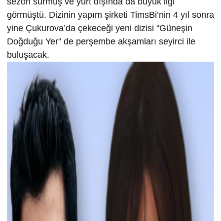
sezon sürmüş ve yurt dışında da büyük ilgi
görmüştü. Dizinin yapım şirketi TimsBi’nin 4 yıl sonra
yine Çukurova’da çekeceği yeni dizisi “Güneşin
Doğduğu Yer” de perşembe akşamları seyirci ile
buluşacak.