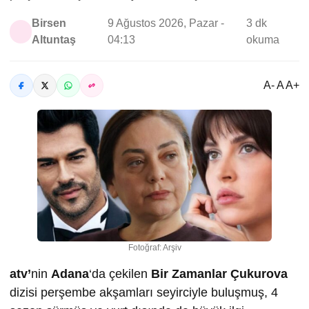
Birsen
9 Ağustos 2026, Pazar -
3 dk
Altuntaş
04:13
okuma
A- A A+
Fotoğraf: Arşiv
atv’
nin
Adana
‘da çekilen
Bir Zamanlar Çukurova
dizisi perşembe akşamları seyirciyle buluşmuş, 4