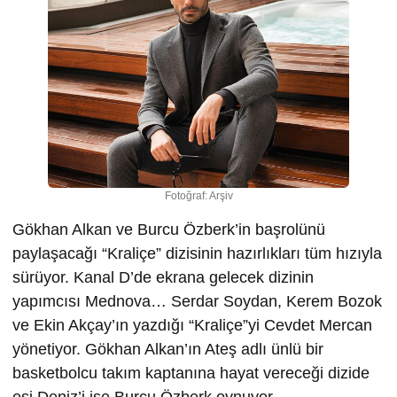
Fotoğraf: Arşiv
Gökhan Alkan ve Burcu Özberk’in başrolünü
paylaşacağı “Kraliçe” dizisinin hazırlıkları tüm hızıyla
sürüyor. Kanal D’de ekrana gelecek dizinin
yapımcısı Mednova… Serdar Soydan, Kerem Bozok
ve Ekin Akçay’ın yazdığı “Kraliçe”yi Cevdet Mercan
yönetiyor. Gökhan Alkan’ın Ateş adlı ünlü bir
basketbolcu takım kaptanına hayat vereceği dizide
eşi Deniz’i ise Burcu Özberk oynuyor.