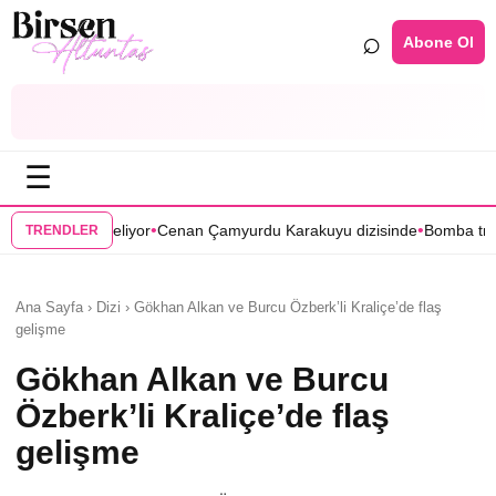
⌕
Abone Ol
☰
•
enan Çamyurdu Karakuyu dizisinde
Bomba transfer! Caner Cindoruk, 
TRENDLER
Ana Sayfa › Dizi › Gökhan Alkan ve Burcu Özberk’li Kraliçe’de flaş
gelişme
Gökhan Alkan ve Burcu
Özberk’li Kraliçe’de flaş
gelişme