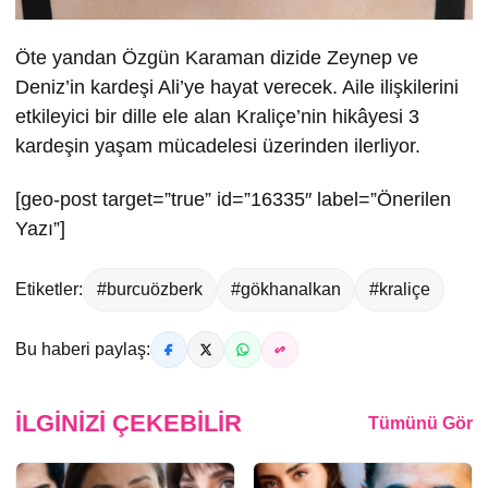
Öte yandan Özgün Karaman dizide Zeynep ve
Deniz’in kardeşi Ali’ye hayat verecek. Aile ilişkilerini
etkileyici bir dille ele alan Kraliçe’nin hikâyesi 3
kardeşin yaşam mücadelesi üzerinden ilerliyor.
[geo-post target=”true” id=”16335″ label=”Önerilen
Yazı”]
Etiketler:
#burcuözberk
#gökhanalkan
#kraliçe
Bu haberi paylaş:
İLGINIZI ÇEKEBILIR
Tümünü Gör