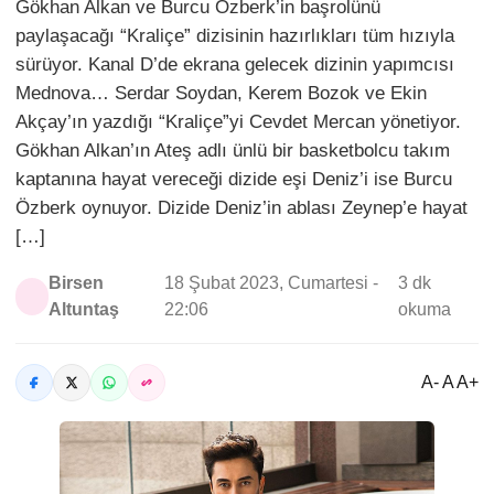
Gökhan Alkan ve Burcu Özberk’in başrolünü
paylaşacağı “Kraliçe” dizisinin hazırlıkları tüm hızıyla
sürüyor. Kanal D’de ekrana gelecek dizinin yapımcısı
Mednova… Serdar Soydan, Kerem Bozok ve Ekin
Akçay’ın yazdığı “Kraliçe”yi Cevdet Mercan yönetiyor.
Gökhan Alkan’ın Ateş adlı ünlü bir basketbolcu takım
kaptanına hayat vereceği dizide eşi Deniz’i ise Burcu
Özberk oynuyor. Dizide Deniz’in ablası Zeynep’e hayat
[…]
Birsen
18 Şubat 2023, Cumartesi -
3 dk
Altuntaş
22:06
okuma
A- A A+