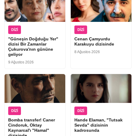
DIZI
DIZI
"Güneşin Doğduğu Yer"
Cenan Çamyurdu
dizisi Bir Zamanlar
Karakuyu dizisinde
Çukurova'nın gününe
8 Ağustos 2026
geliyor
9 Ağustos 2026
DIZI
DIZI
Bomba transfer! Caner
Hande Elaman, "Tutsak
Cindoruk, Oktay
Sevda" dizisinin
Kaynarcal'ı "Hamal"
kadrosunda
dizisinde