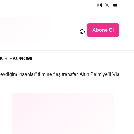
⌕
Abone Ol
IK
⌁
EKONOMİ
” filmine flaş transfer, Altın Palmiye’li Vlad Ivanov kadroda
•
3 b