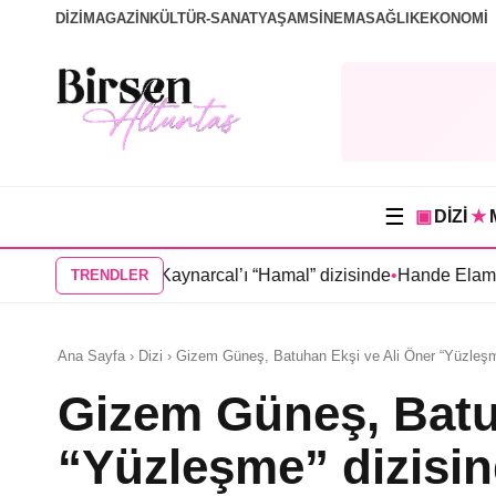
DİZİ
MAGAZİN
KÜLTÜR-SANAT
YAŞAM
SİNEMA
SAĞLIK
EKONOMİ
☰
▣
DİZİ
★
Oktay Kaynarcal’ı “Hamal” dizisinde
•
Hande Elaman, “Tutsak Sev
TRENDLER
Ana Sayfa › Dizi › Gizem Güneş, Batuhan Ekşi ve Ali Öner “Yüzleşm
Gizem Güneş, Batu
“Yüzleşme” dizisin