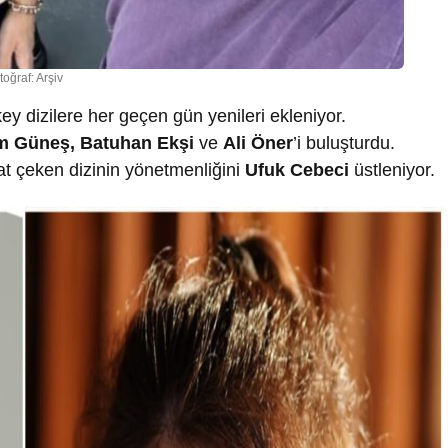
toğraf: Arşiv
 dizilere her geçen gün yenileri ekleniyor.
m Güne
ş
, Batuhan Ek
ş
i
ve
Ali Öner
’i buluşturdu.
kat çeken dizinin yönetmenliğini
Ufuk Cebeci
üstleniyor.