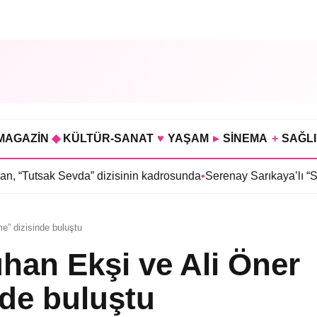
MAGAZİN
◆
KÜLTÜR-SANAT
♥
YAŞAM
▸
SİNEMA
+
SAĞL
da” dizisinin kadrosunda
•
Serenay Sarıkaya’lı “Sevdiğim İnsanlar
e” dizisinde buluştu
han Ekşi ve Ali Öner
de buluştu