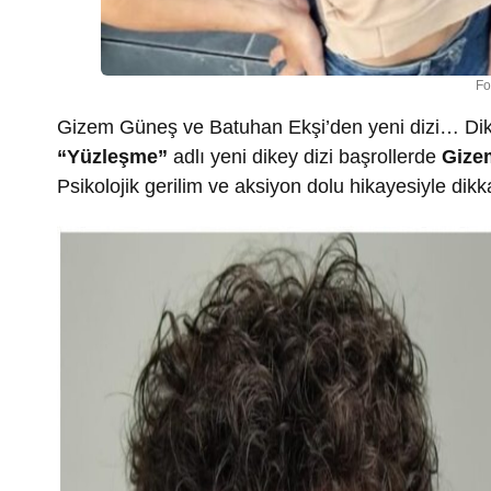
Fo
Gizem Güneş ve Batuhan Ekşi’den yeni dizi… Dikey
“Yüzle
ş
me”
adlı yeni dikey dizi başrollerde
Gize
Psikolojik gerilim ve aksiyon dolu hikayesiyle dik