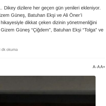
Dikey dizilere her geçen gün yenileri ekleniyor.
Gizem Güneş, Batuhan Ekşi ve Ali Öner’i
 hikayesiyle dikkat çeken dizinin yönetmenliğini
de Gizem Güneş “Çiğdem”, Batuhan Ekşi “Tolga” ve
3 dk okuma
A- A A+