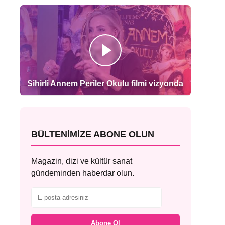
Sihirli Annem Periler Okulu filmi vizyonda
BÜLTENIMIZE ABONE OLUN
Magazin, dizi ve kültür sanat
gündeminden haberdar olun.
Abone Ol