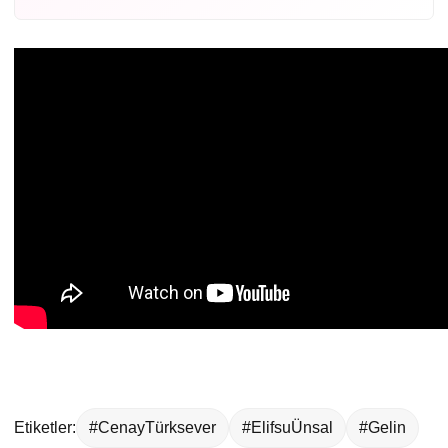
Etiketler:
#CenayTürksever
#ElifsuÜnsal
#Gelin