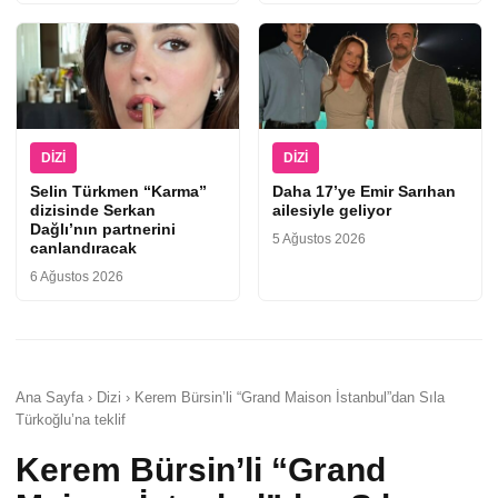
DIZI
DIZI
Selin Türkmen “Karma”
Daha 17’ye Emir Sarıhan
dizisinde Serkan
ailesiyle geliyor
Dağlı’nın partnerini
5 Ağustos 2026
canlandıracak
6 Ağustos 2026
Ana Sayfa › Dizi › Kerem Bürsin’li “Grand Maison İstanbul”dan Sıla
Türkoğlu’na teklif
Kerem Bürsin’li “Grand