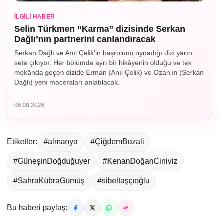
İLGILI HABER
Selin Türkmen “Karma” dizisinde Serkan
Dağlı’nın partnerini canlandıracak
Serkan Dağlı ve Anıl Çelik’in başrolünü oynadığı dizi yarın
sete çıkıyor. Her bölümde ayrı bir hikâyenin olduğu ve tek
mekânda geçen dizide Erman (Anıl Çelik) ve Ozan’ın (Serkan
Dağlı) yeni maceraları anlatılacak.
06.08.2026
Etiketler:
#almanya
#ÇiğdemBozali
#GüneşinDoğduğuyer
#KenanDoğanCiniviz
#SahraKübraGümüş
#sibeltaşçıoğlu
Bu haberi paylaş: