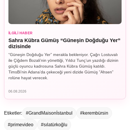
İLGILI HABER
Sahra Kübra Gümüş “Güneşin Doğduğu Yer”
dizisinde
“Güneşin Doğduğu Yer” merakla bekleniyor. Çağrı Lostuvalı
ile Çiğdem Bozali’nin yönettiği, Yıldız Tunç’un yazdığı dizinin
güçlü oyuncu kadrosuna Sahra Kübra Gümüş katıldı.
TimsBi’nin Adana’da çekeceği yeni dizide Gümüş ”Ahsen”
rolüne hayat verecek.
06.08.2026
Etiketler:
#GrandMaisonİstanbul
#kerembürsin
#primevideo
#sılatürkoğlu