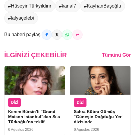
#HüseyinTürkyıldırır
#kanal7
#KayhanBaşoğlu
#talyaçelebi
Bu haberi paylaş:
İLGINIZI ÇEKEBILIR
Tümünü Gör
DIZI
DIZI
Kerem Bürsin’li “Grand
Sahra Kübra Gümüş
Maison İstanbul”dan Sıla
“Güneşin Doğduğu Yer”
Türkoğlu’na teklif
dizisinde
6 Ağustos 2026
6 Ağustos 2026