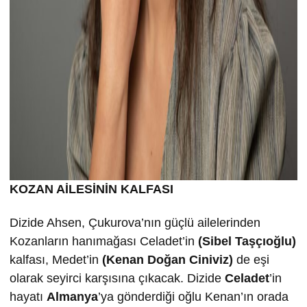
KOZAN AİLESİNİN KALFASI
Dizide Ahsen, Çukurova’nın güçlü ailelerinden
Kozanların hanımağası Celadet’in
(Sibel Taşçıoğlu)
kalfası, Medet’in
(Kenan Doğan Ciniviz)
de eşi
olarak seyirci karşısına çıkacak. Dizide
Celadet
’in
hayatı
Almanya
’ya gönderdiği oğlu Kenan’ın orada