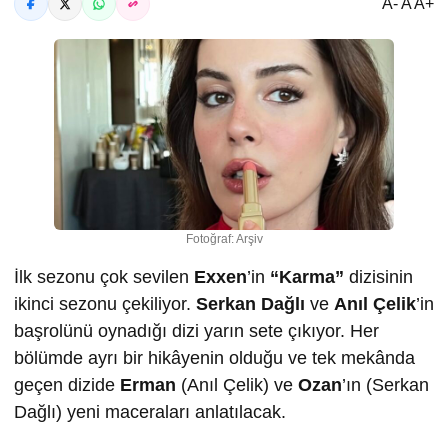
A- A A+
Fotoğraf: Arşiv
İlk sezonu çok sevilen
Exxen
’in
“Karma”
dizisinin
ikinci sezonu çekiliyor.
Serkan Dağlı
ve
Anıl Çelik
’in
başrolünü oynadığı dizi yarın sete çıkıyor. Her
bölümde ayrı bir hikâyenin olduğu ve tek mekânda
geçen dizide
Erman
(Anıl Çelik) ve
Ozan
’ın (Serkan
Dağlı) yeni maceraları anlatılacak.