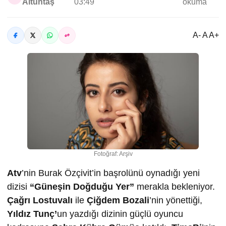
Altuntaş
03:49
okuma
A- A A+
Fotoğraf: Arşiv
Atv
’nin Burak Özçivit’in başrolünü oynadığı yeni
dizisi
“Güneşin Doğduğu Yer”
merakla bekleniyor.
Çağrı Lostuvalı
ile
Çiğdem Bozali
’nin yönettiği,
Yıldız Tunç’
un yazdığı dizinin güçlü oyuncu