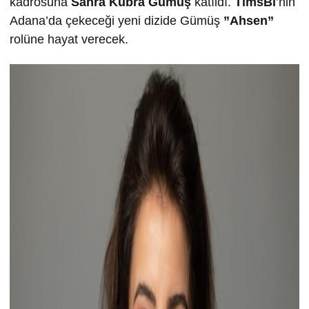
kadrosuna
Sahra Kübra Gümüş
katıldı.
TimsBi
’nin
Adana’da çekeceği yeni dizide Gümüş
”Ahsen”
rolüne hayat verecek.