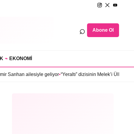
⌕
Abone Ol
IK
⌁
EKONOMİ
lesiyle geliyor
•
“Yeraltı” dizisinin Melek’i Ülkü Hilal Çiftçi’ni