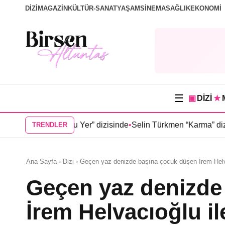
DİZİ
MAGAZİN
KÜLTÜR-SANAT
YAŞAM
SİNEMA
SAĞLIK
EKONOMİ
☰
▣
DİZİ
★
oğduğu Yer” dizisinde
•
Selin Türkmen “Karma” dizisinde Serkan
TRENDLER
Ana Sayfa › Dizi › Geçen yaz denizde başına çocuk düşen İrem Helv
Geçen yaz denizde
İrem Helvacıoğlu il