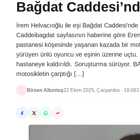
Bağdat Caddesi’nd
İrem Helvacıoğlu ile eşi Bağdat Caddesi’nde
Caddeibagdat sayfasının haberine göre Eren
pastanesi köşesinde yaşanan kazada bir mot
yürüyen ünlü oyuncu ve eşinin üzerine uçtu. K
hastaneye kaldırıldı. Soruşturma sürüyor. 
motosikletin çarptığı […]
Birsen Altuntaş
22 Ekim 2025, Çarşamba - 18:06
3