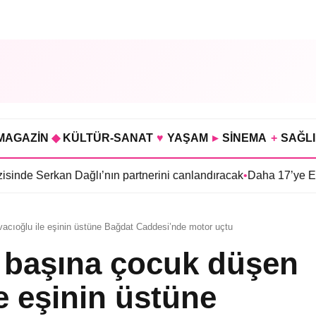
MAGAZİN
◆
KÜLTÜR-SANAT
♥
YAŞAM
▸
SİNEMA
+
SAĞL
 Dağlı’nın partnerini canlandıracak
•
Daha 17’ye Emir Sarıhan ai
acıoğlu ile eşinin üstüne Bağdat Caddesi’nde motor uçtu
 başına çocuk düşen
e eşinin üstüne