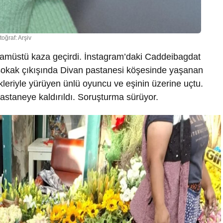
toğraf: Arşiv
amüstü kaza geçirdi. İnstagram’daki C
addeibagdat
sokak çıkışında Divan pastanesi köşesinde yaşanan
leriyle yürüyen ünlü oyuncu ve eşinin üzerine uçtu.
hastaneye kaldırıldı. Soruşturma sürüyor.