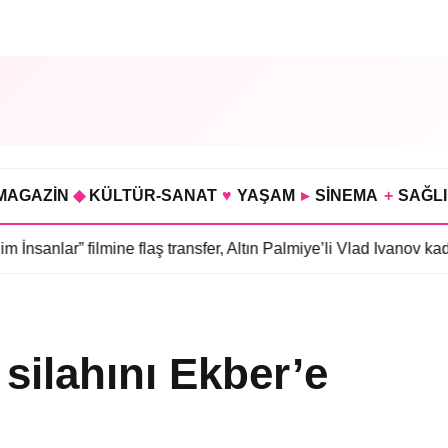
MAGAZİN
◆
KÜLTÜR-SANAT
♥
YAŞAM
▸
SİNEMA
+
SAĞL
filmine flaş transfer, Altın Palmiye’li Vlad Ivanov kadroda
•
3 bölü
ilahını Ekber’e