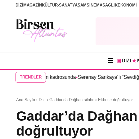
DİZİ
MAGAZİN
KÜLTÜR-SANAT
YAŞAM
SİNEMA
SAĞLIK
EKONOMİ
☰
▣
DİZİ
★
” dizisinin kadrosunda
•
Serenay Sarıkaya’lı “Sevdiğim İnsanlar” 
TRENDLER
Ana Sayfa › Dizi › Gaddar’da Dağhan silahını Ekber’e doğrultuyor
Gaddar’da Dağhan s
doğrultuyor