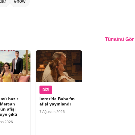
dar
#now
Tümünü Gör
DIZI
ümü hazır
İmroz'da Bahar'ın
“Mercan
afişi yayınlandı
ün afişi
7 Ağustos 2026
üye çıktı
tos 2026