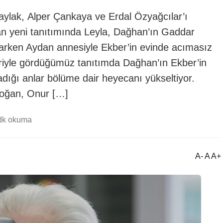
lak, Alper Çankaya ve Erdal Özyağcılar’ı
an yeni tanıtımında Leyla, Dağhan’ın Gaddar
larken Aydan annesiyle Ekber’in evinde acımasız
biriyle gördüğümüz tanıtımda Dağhan’ın Ekber’in
adığı anlar bölüme dair heyecanı yükseltiyor.
doğan, Onur […]
dk okuma
A- A A+