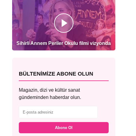
Sihirli Annem Periler Okulu filmi vizyonda
BÜLTENIMIZE ABONE OLUN
Magazin, dizi ve kültür sanat
gündeminden haberdar olun.
Abone Ol