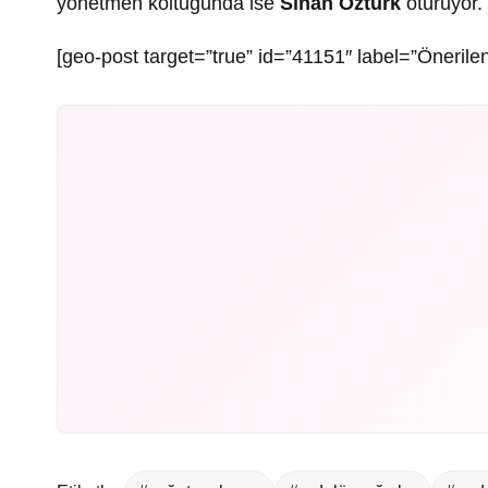
yönetmen koltuğunda ise
Sinan Öztürk
oturuyor.
[geo-post target=”true” id=”41151″ label=”Önerilen