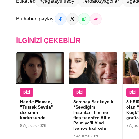
Etiketler:
#çağatayulusoy
#erdalözyağcılar
#gad
Bu haberi paylaş:
İLGINIZI ÇEKEBILIR
DIZI
DIZI
DIZI
Hande Elaman,
Serenay Sarıkaya’lı
3 böl
"Tutsak Sevda"
“Sevdiğim
olan 
dizisinin
İnsanlar” filmine
Köşk”
kadrosunda
flaş transfer, Altın
görüc
Palmiye’li Vlad
8 Ağustos 2026
7 Ağus
Ivanov kadroda
7 Ağustos 2026