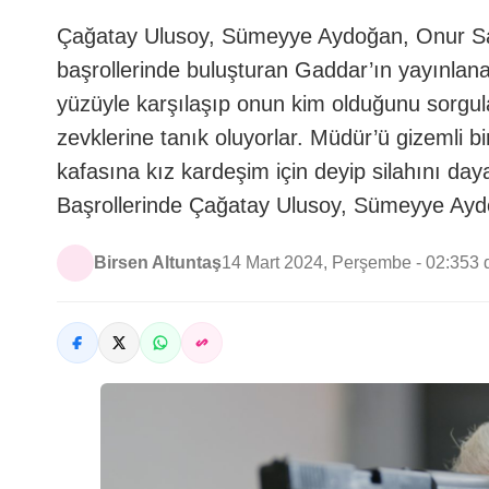
Çağatay Ulusoy, Sümeyye Aydoğan, Onur Say
başrollerinde buluşturan Gaddar’ın yayınlan
yüzüyle karşılaşıp onun kim olduğunu sorgu
zevklerine tanık oluyorlar. Müdür’ü gizemli 
kafasına kız kardeşim için deyip silahını day
Başrollerinde Çağatay Ulusoy, Sümeyye Ay
Birsen Altuntaş
14 Mart 2024, Perşembe - 02:35
3 