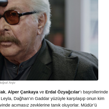
toğraf: Arşiv
lak
,
Alper Çankaya
ve
Erdal Özyağcılar
’ı başrollerinde
 Leyla, Dağhan’ın Gaddar yüzüyle karşılaşıp onun kim
inde acımasız zevklerine tanık oluyorlar. Müdür’ü