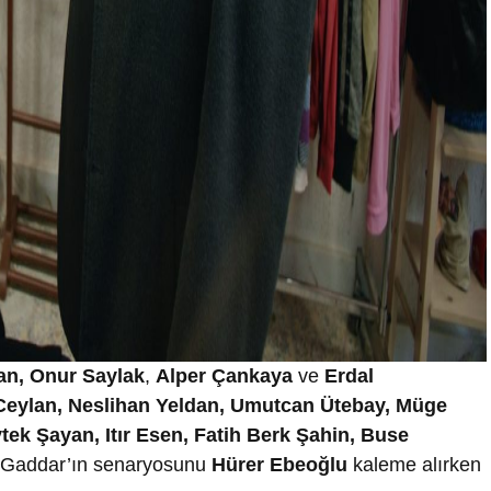
n, Onur Saylak
,
Alper Çankaya
ve
Erdal
Ceylan, Neslihan Yeldan, Umutcan Ütebay, Müge
ek Şayan, Itır Esen, Fatih Berk Şahin, Buse
n ‘Gaddar’ın senaryosunu
Hürer Ebeoğlu
kaleme alırken