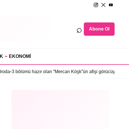
⌕
Abone Ol
IK
⌁
EKONOMİ
mü hazır olan “Mercan Köşk”ün afişi görücüye çıktı
•
İmroz’da Bah