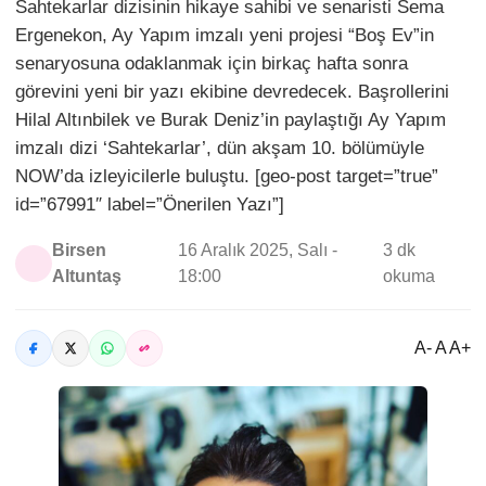
Sahtekarlar dizisinin hikaye sahibi ve senaristi Sema
Ergenekon, Ay Yapım imzalı yeni projesi “Boş Ev”in
senaryosuna odaklanmak için birkaç hafta sonra
görevini yeni bir yazı ekibine devredecek. Başrollerini
Hilal Altınbilek ve Burak Deniz’in paylaştığı Ay Yapım
imzalı dizi ‘Sahtekarlar’, dün akşam 10. bölümüyle
NOW’da izleyicilerle buluştu. [geo-post target=”true”
id=”67991″ label=”Önerilen Yazı”]
Birsen
16 Aralık 2025, Salı -
3 dk
Altuntaş
18:00
okuma
A- A A+