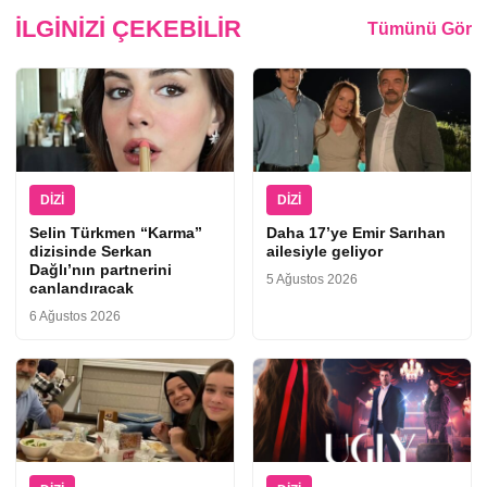
İLGINIZI ÇEKEBILIR
Tümünü Gör
DIZI
DIZI
Selin Türkmen “Karma”
Daha 17’ye Emir Sarıhan
dizisinde Serkan
ailesiyle geliyor
Dağlı’nın partnerini
5 Ağustos 2026
canlandıracak
6 Ağustos 2026