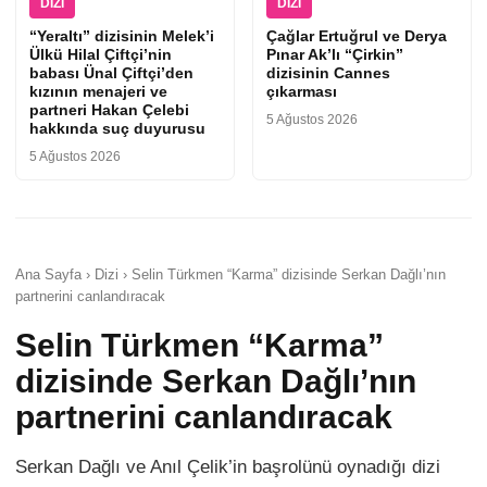
DIZI
DIZI
“Yeraltı” dizisinin Melek’i
Çağlar Ertuğrul ve Derya
Ülkü Hilal Çiftçi’nin
Pınar Ak’lı “Çirkin”
babası Ünal Çiftçi’den
dizisinin Cannes
kızının menajeri ve
çıkarması
partneri Hakan Çelebi
5 Ağustos 2026
hakkında suç duyurusu
5 Ağustos 2026
Ana Sayfa › Dizi › Selin Türkmen “Karma” dizisinde Serkan Dağlı’nın
partnerini canlandıracak
Selin Türkmen “Karma”
dizisinde Serkan Dağlı’nın
partnerini canlandıracak
Serkan Dağlı ve Anıl Çelik’in başrolünü oynadığı dizi