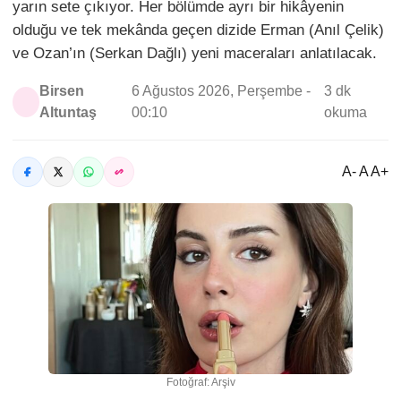
yarın sete çıkıyor. Her bölümde ayrı bir hikâyenin
olduğu ve tek mekânda geçen dizide Erman (Anıl Çelik)
ve Ozan’ın (Serkan Dağlı) yeni maceraları anlatılacak.
Birsen
6 Ağustos 2026, Perşembe -
3 dk
Altuntaş
00:10
okuma
A- A A+
Fotoğraf: Arşiv