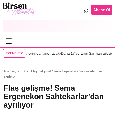
⌕
Abone Ol
☰
•
•
erini canlandıracak
Daha 17’ye Emir Sarıhan ailesiyle geliyor
“Yeraltı”
TRENDLER
Ana Sayfa › Dizi › Flaş gelişme! Sema Ergenekon Sahtekarlar’dan
ayrılıyor
Flaş gelişme! Sema
Ergenekon Sahtekarlar’dan
ayrılıyor