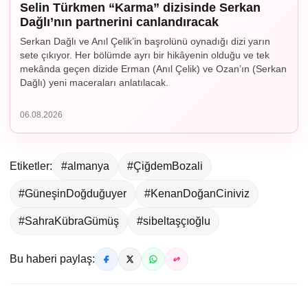
Selin Türkmen “Karma” dizisinde Serkan
Dağlı’nın partnerini canlandıracak
Serkan Dağlı ve Anıl Çelik’in başrolünü oynadığı dizi yarın
sete çıkıyor. Her bölümde ayrı bir hikâyenin olduğu ve tek
mekânda geçen dizide Erman (Anıl Çelik) ve Ozan’ın (Serkan
Dağlı) yeni maceraları anlatılacak.
06.08.2026
Etiketler:
#almanya
#ÇiğdemBozali
#GüneşinDoğduğuyer
#KenanDoğanCiniviz
#SahraKübraGümüş
#sibeltaşçıoğlu
Bu haberi paylaş: