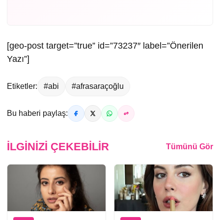
[geo-post target=”true” id=”73237″ label=”Önerilen
Yazı”]
Etiketler:
#abi
#afrasaraçoğlu
Bu haberi paylaş:
İLGINIZI ÇEKEBILIR
Tümünü Gör