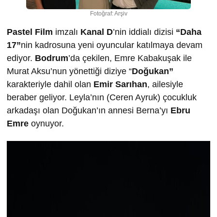
Fotoğraf: Arşiv
Pastel Film
imzalı
Kanal D
’nin iddialı dizisi
“Daha
17”
nin kadrosuna yeni oyuncular katılmaya devam
ediyor.
Bodrum
’da çekilen, Emre Kabakuşak ile
Murat Aksu’nun yönettiği diziye “
Doğukan”
karakteriyle dahil olan
Emir Sarıhan
, ailesiyle
beraber geliyor. Leyla’nın (Ceren Ayruk) çocukluk
arkadaşı olan Doğukan’ın annesi Berna’yı
Ebru
Emre
oynuyor.