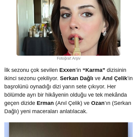
Fotoğraf: Arşiv
İlk sezonu çok sevilen
Exxen
’in
“Karma”
dizisinin
ikinci sezonu çekiliyor.
Serkan Dağlı
ve
Anıl Çelik
’in
başrolünü oynadığı dizi yarın sete çıkıyor. Her
bölümde ayrı bir hikâyenin olduğu ve tek mekânda
geçen dizide
Erman
(Anıl Çelik) ve
Ozan
’ın (Serkan
Dağlı) yeni maceraları anlatılacak.