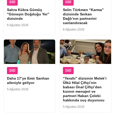
DIZI
DIZI
Sahra Kübra Gümüş
Selin Türkmen “Karma”
“Güneşin Doğduğu Yer”
dizisinde Serkan
dizisinde
Dağlı’nın partnerini
canlandıracak
6 Ağustos 2026
6 Ağustos 2026
DIZI
DIZI
Daha 17’ye Emir Sarıhan
“Yeraltı” dizisinin Melek’i
ailesiyle geliyor
Ülkü Hilal Çiftçi’nin
babası Ünal Çiftçi’den
5 Ağustos 2026
kızının menajeri ve
partneri Hakan Çelebi
hakkında suç duyurusu
5 Ağustos 2026