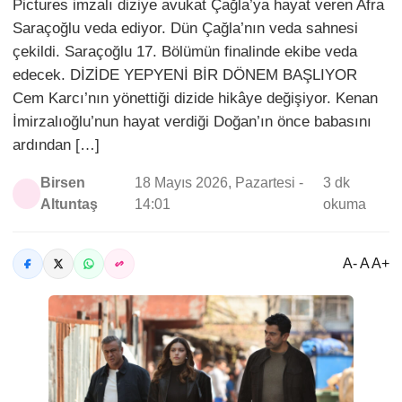
Pictures imzalı diziye avukat Çağla’ya hayat veren Afra
Saraçoğlu veda ediyor. Dün Çağla’nın veda sahnesi
çekildi. Saraçoğlu 17. Bölümün finalinde ekibe veda
edecek. DİZİDE YEPYENİ BİR DÖNEM BAŞLIYOR
Cem Karcı’nın yönettiği dizide hikâye değişiyor. Kenan
İmirzalıoğlu’nun hayat verdiği Doğan’ın önce babasını
ardından […]
Birsen
18 Mayıs 2026, Pazartesi -
3 dk
Altuntaş
14:01
okuma
A- A A+