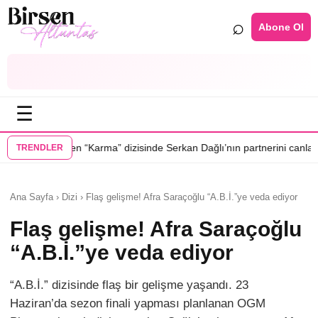
⌕
Abone Ol
☰
•
rma” dizisinde Serkan Dağlı’nın partnerini canlandıracak
Daha 17’ye E
TRENDLER
Ana Sayfa › Dizi › Flaş gelişme! Afra Saraçoğlu “A.B.İ.”ye veda ediyor
Flaş gelişme! Afra Saraçoğlu
“A.B.İ.”ye veda ediyor
“A.B.İ.” dizisinde flaş bir gelişme yaşandı. 23
Haziran’da sezon finali yapması planlanan OGM