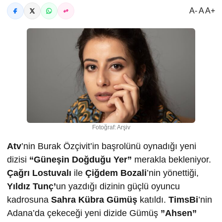
A- A A+
Fotoğraf: Arşiv
Atv
’nin Burak Özçivit’in başrolünü oynadığı yeni
dizisi
“Güneşin Doğduğu Yer”
merakla bekleniyor.
Çağrı Lostuvalı
ile
Çiğdem Bozali
’nin yönettiği,
Yıldız Tunç’
un yazdığı dizinin güçlü oyuncu
kadrosuna
Sahra Kübra Gümüş
katıldı.
TimsBi
’nin
Adana’da çekeceği yeni dizide Gümüş
”Ahsen”