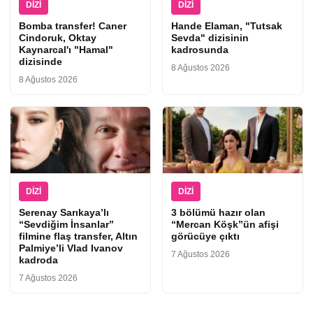
DIZI
DIZI
Bomba transfer! Caner
Hande Elaman, "Tutsak
Cindoruk, Oktay
Sevda" dizisinin
Kaynarcal'ı "Hamal"
kadrosunda
dizisinde
8 Ağustos 2026
8 Ağustos 2026
DIZI
DIZI
Serenay Sarıkaya’lı
3 bölümü hazır olan
“Sevdiğim İnsanlar”
“Mercan Köşk”ün afişi
filmine flaş transfer, Altın
görücüye çıktı
Palmiye’li Vlad Ivanov
7 Ağustos 2026
kadroda
7 Ağustos 2026