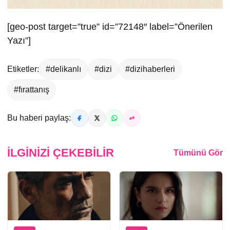
[geo-post target=”true” id=”72148″ label=”Önerilen
Yazı”]
Etiketler:
#delikanlı
#dizi
#dizihaberleri
#fırattanış
Bu haberi paylaş:
İLGINIZI ÇEKEBILIR
Tümünü Gör