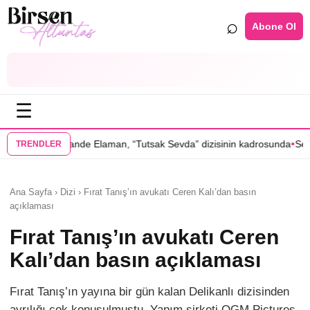
⌕
Abone Ol
☰
•
aman, “Tutsak Sevda” dizisinin kadrosunda
Serenay Sarıkaya’lı “Sevdiğ
TRENDLER
Ana Sayfa › Dizi › Fırat Tanış’ın avukatı Ceren Kalı’dan basın
açıklaması
Fırat Tanış’ın avukatı Ceren
Kalı’dan basın açıklaması
Fırat Tanış’ın yayına bir gün kalan Delikanlı dizisinden
ayrılığı çok konuşulmuştu. Yapım şirketi OGM Pictures