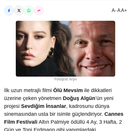
A- A A+
Fotoğraf: Arşiv
İlk uzun metrajlı filmi
Ölü Mevsim
ile dikkatleri
üzerine çeken yönetmen
Doğuş Algün
’ün yeni
projesi
Sevdiğim İnsanlar
, kadrosunu dünya
sinemasından usta bir isimle güçlendiriyor.
Cannes
Film Festivali
Altın Palmiye ödüllü 4 Ay, 3 Hafta, 2
Gün ve Toni Erdmann gibi yapımlardaki