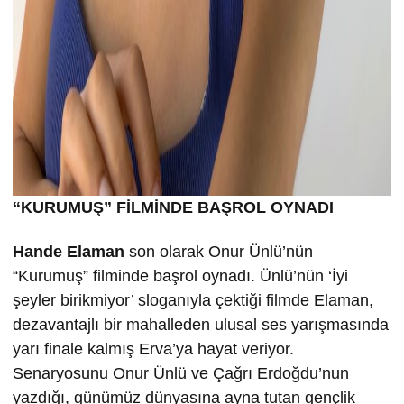
“KURUMU
Ş” FİLMİND
E BA
ŞROL OYNADI
Hande Elaman
son olarak Onur Ünlü’nün
“Kurumuş” filminde başrol oynadı. Ünlü’nün ‘İyi
şeyler birikmiyor’ sloganıyla çektiği filmde Elaman,
dezavantajlı bir mahalleden ulusal ses yarışmasında
yarı finale kalmış Erva’ya hayat veriyor.
Senaryosunu Onur Ünlü ve Çağrı Erdoğdu’nun
yazdığı, günümüz dünyasına ayna tutan gençlik