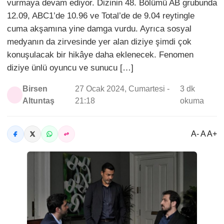
vurmaya devam ediyor. Dizinin 48. Bölümü AB grubunda
12.09, ABC1’de 10.96 ve Total’de de 9.04 reytingle
cuma akşamına yine damga vurdu. Ayrıca sosyal
medyanın da zirvesinde yer alan diziye şimdi çok
konuşulacak bir hikâye daha eklenecek. Fenomen
diziye ünlü oyuncu ve sunucu […]
Birsen
27 Ocak 2024, Cumartesi -
3 dk
Altuntaş
21:18
okuma
A- A A+