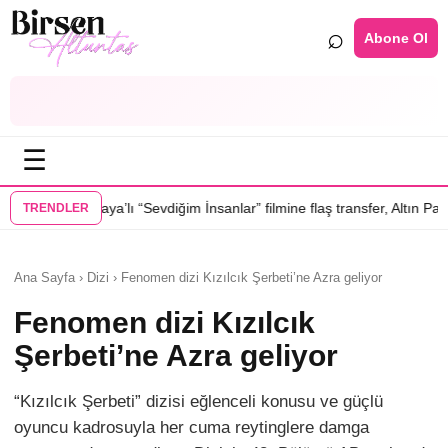
⌕
Abone Ol
☰
 “Sevdiğim İnsanlar” filmine flaş transfer, Altın Palmiye’li Vlad Ivanov k
TRENDLER
Ana Sayfa › Dizi › Fenomen dizi Kızılcık Şerbeti’ne Azra geliyor
Fenomen dizi Kızılcık
Şerbeti’ne Azra geliyor
“Kızılcık Şerbeti” dizisi eğlenceli konusu ve güçlü
oyuncu kadrosuyla her cuma reytinglere damga