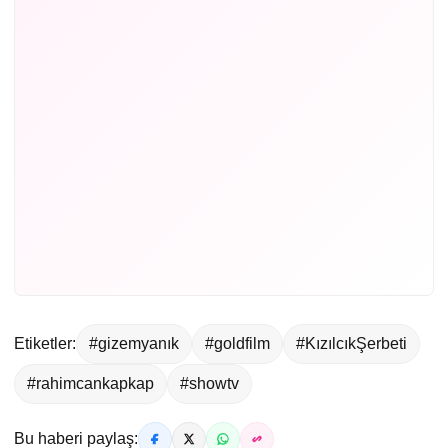
Etiketler:
#gizemyanık
#goldfilm
#KızılcıkŞerbeti
#rahimcankapkap
#showtv
Bu haberi paylaş: