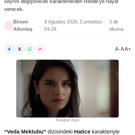
seyrini değiştirecek karakterlerden Hande'ye hayat
verecek.
Birsen
8 Ağustos 2026, Cumartesi -
3 dk
Altuntaş
04:29
okuma
A- A A+
Fotoğraf: Arşiv
“Veda Mektubu”
dizisindeki
Hatice
karakteriyle