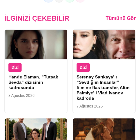
İLGINIZI ÇEKEBILIR
Tümünü Gör
DIZI
DIZI
Hande Elaman, "Tutsak
Serenay Sarıkaya’lı
Sevda" dizisinin
“Sevdiğim İnsanlar”
kadrosunda
filmine flaş transfer, Altın
Palmiye’li Vlad Ivanov
8 Ağustos 2026
kadroda
7 Ağustos 2026