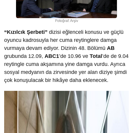
Fotoğraf: Arşiv
“Kızılcık Şerbeti”
dizisi eğlenceli konusu ve güçlü
oyuncu kadrosuyla her cuma reytinglere damga
vurmaya devam ediyor. Dizinin 48. Bölümü
AB
grubunda 12.09,
ABC1
’de 10.96 ve
Total
’de de 9.04
reytingle cuma akşamına yine damga vurdu. Ayrıca
sosyal medyanın da zirvesinde yer alan diziye şimdi
çok konuşulacak bir hikâye daha eklenecek.