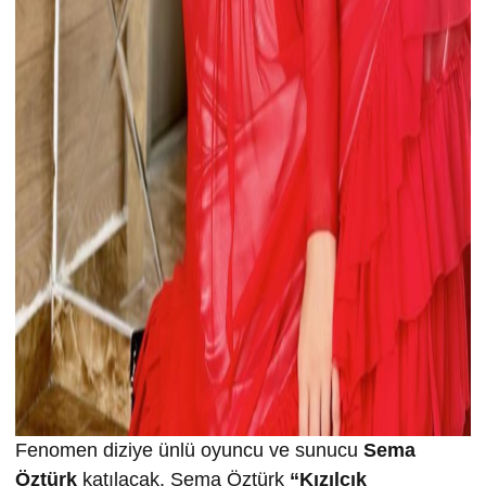
Fenomen diziye ünlü oyuncu ve sunucu
Sema
Öztürk
katılacak. Sema Öztürk
“Kızılcık