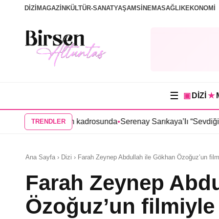
DİZİ
MAGAZİN
KÜLTÜR-SANAT
YAŞAM
SİNEMA
SAĞLIK
EKONOMİ
☰
▣
DİZİ
★
izisinin kadrosunda
•
Serenay Sarıkaya’lı “Sevdiğim İnsanlar” fil
TRENDLER
Ana Sayfa › Dizi › Farah Zeynep Abdullah ile Gökhan Özoğuz’un filmiy
Farah Zeynep Abdu
Özoğuz’un filmiyle i