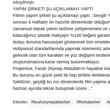
sıkışılmıştı.
YAPIM ŞİRKETİ ŞU AÇIKLAMAYI YAPTI
Filmin yapım şirketi şu açıklamayı yaptı: :Sevgili
sonrası 6 Haftadır ön hazırlık döneminde olduğumu
zamansal olarak çekim tarihine yetişememesi ve
kalacağımız plastik makyajın %100 beğeni garant
dolayı duruma hassasiyet göstererek tüm emekle
Hollywood standartlarında yapmak istememiz adına
gelecek olan tüm karakter ve yüz değişimi testleri
oluşturulmasına karar vermiş bulunmaktayız.
Projemize, Farah Zeynep Abdullah’ın hayaline inand
Bu durumu en güzel şekli ile hep birlikte ilerlete
Sektörün, geçtiği bu zor dönemlerde film yapma a
haziran ayında tekrar buluşmak üzere…”
Etiketler:
#farahzeynepabdullah
#filmhaberleri
#