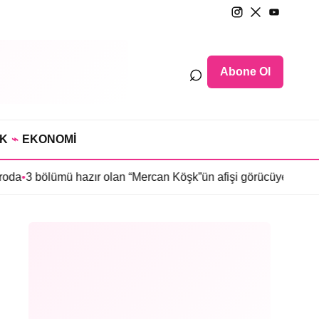
⌕
Abone Ol
IK
⌁
EKONOMİ
 hazır olan “Mercan Köşk”ün afişi görücüye çıktı
•
İmroz’da Bahar