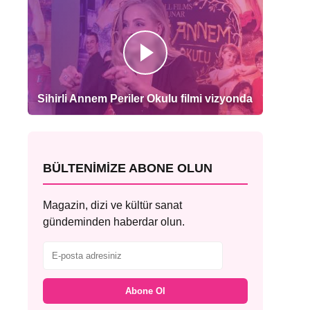
Sihirli Annem Periler Okulu filmi vizyonda
BÜLTENIMIZE ABONE OLUN
Magazin, dizi ve kültür sanat
gündeminden haberdar olun.
Abone Ol