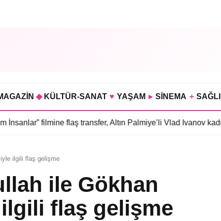
MAGAZİN
◆
KÜLTÜR-SANAT
♥
YAŞAM
▸
SİNEMA
+
SAĞL
mine flaş transfer, Altın Palmiye’li Vlad Ivanov kadroda
•
3 bölümü
le ilgili flaş gelişme
llah ile Gökhan
lgili flaş gelişme