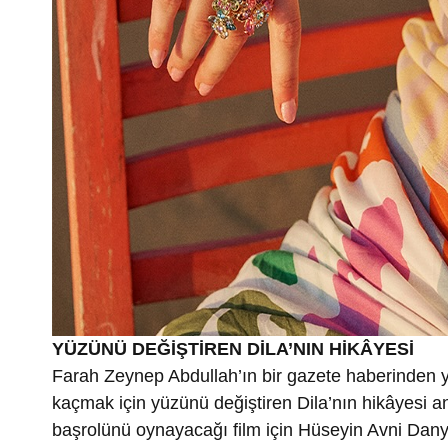
YÜZÜNÜ DEĞİŞTİREN DİLA’NIN HİKÂYESİ
Farah Zeynep Abdullah’ın bir gazete haberinden yo
kaçmak için yüzünü değiştiren Dila’nın hikâyesi 
başrolünü oynayacağı film için Hüseyin Avni Dany