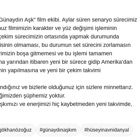
 “Günaydın Aşk” film ekibi. Aylar süren senaryo sürecimiz
z filmimizin karakter ve yüz değişimi işleminin
 çekim sürecimizin ortasında yapmak durumunda
isinin olmaması, bu durumun set sürecini zorlamasın
rimizin boşa gitmemesi ve bu işlemi tamamen
 yarından itibaren yeni bir sürece gidip Amerika’dan
nin yapılmasına ve yeni bir çekim takvimi
ığınız ve bizlerle olduğunuz için sizlere minnettarız.
ceğimizden şüphemiz yoktur.
şkımızı ve enerjimizi hiç kaybetmeden yeni takvimde,
gökhanözoğuz
#günaydınaşkım
#hüseyinavnidanyal