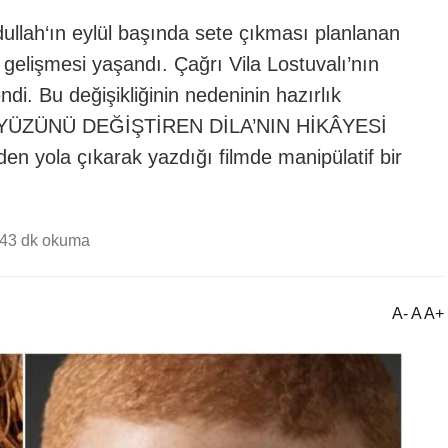
llah‘ın eylül başında sete çıkması planlanan
a gelişmesi yaşandı. Çağrı Vila Lostuvalı’nın
di. Bu değişikliğinin nedeninin hazırlık
ildi. YÜZÜNÜ DEĞİŞTİREN DİLA’NIN HİKÂYESİ
en yola çıkarak yazdığı filmde manipülatif bir
44
3 dk okuma
A- A A+