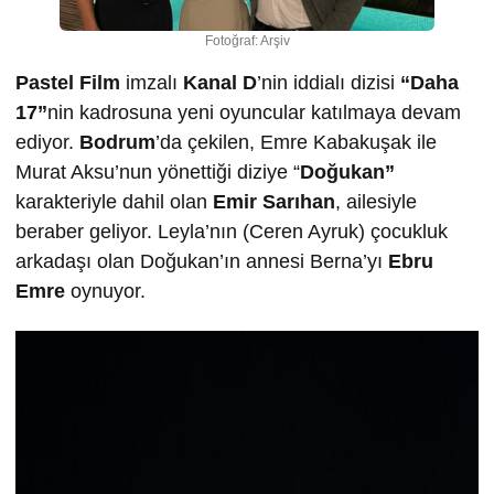
Fotoğraf: Arşiv
Pastel Film
imzalı
Kanal D
’nin iddialı dizisi
“Daha
17”
nin kadrosuna yeni oyuncular katılmaya devam
ediyor.
Bodrum
’da çekilen, Emre Kabakuşak ile
Murat Aksu’nun yönettiği diziye “
Doğukan”
karakteriyle dahil olan
Emir Sarıhan
, ailesiyle
beraber geliyor. Leyla’nın (Ceren Ayruk) çocukluk
arkadaşı olan Doğukan’ın annesi Berna’yı
Ebru
Emre
oynuyor.