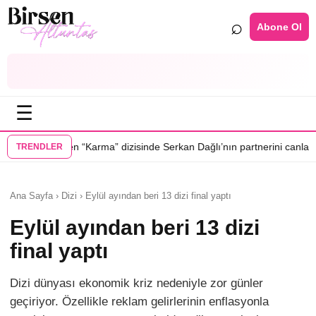
⌕
Abone Ol
☰
•
ma” dizisinde Serkan Dağlı’nın partnerini canlandıracak
Daha 17’ye Emi
TRENDLER
Ana Sayfa › Dizi › Eylül ayından beri 13 dizi final yaptı
Eylül ayından beri 13 dizi
final yaptı
Dizi dünyası ekonomik kriz nedeniyle zor günler
geçiriyor. Özellikle reklam gelirlerinin enflasyonla