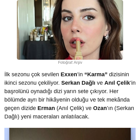
Fotoğraf: Arşiv
İlk sezonu çok sevilen
Exxen
’in
“Karma”
dizisinin
ikinci sezonu çekiliyor.
Serkan Dağlı
ve
Anıl Çelik
’in
başrolünü oynadığı dizi yarın sete çıkıyor. Her
bölümde ayrı bir hikâyenin olduğu ve tek mekânda
geçen dizide
Erman
(Anıl Çelik) ve
Ozan
’ın (Serkan
Dağlı) yeni maceraları anlatılacak.