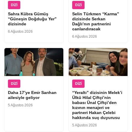
DIZI
DIZI
Sahra Kübra Gümüş
Selin Türkmen “Karma”
“Güneşin Doğduğu Yer”
dizisinde Serkan
dizisinde
Dağlı’nın partnerini
canlandıracak
6 Ağustos 2026
6 Ağustos 2026
DIZI
DIZI
Daha 17’ye Emir Sarıhan
“Yeraltı” dizisinin Melek’i
ailesiyle geliyor
Ülkü Hilal Çiftçi’nin
babası Ünal Çiftçi’den
5 Ağustos 2026
kızının menajeri ve
partneri Hakan Çelebi
hakkında suç duyurusu
5 Ağustos 2026