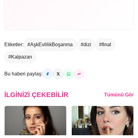
Etiketler:
#AşkEvlilikBoşanma
#dizi
#final
#Kalpazan
Bu haberi paylaş:
İLGINIZI ÇEKEBILIR
Tümünü Gör