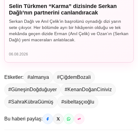
Selin Türkmen “Karma” dizisinde Serkan
Dağlı’nın partnerini canlandıracak
Serkan Dağlı ve Anıl Çelik’in başrolünü oynadığı dizi yarın
sete çıkıyor. Her bölümde ayrı bir hikâyenin olduğu ve tek
mekânda geçen dizide Erman (Anıl Çelik) ve Ozan’ın (Serkan
Dağlı) yeni maceraları anlatılacak.
06.08.2026
Etiketler:
#almanya
#ÇiğdemBozali
#GüneşinDoğduğuyer
#KenanDoğanCiniviz
#SahraKübraGümüş
#sibeltaşçıoğlu
Bu haberi paylaş: