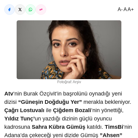
A- A A+
Fotoğraf: Arşiv
Atv
’nin Burak Özçivit’in başrolünü oynadığı yeni
dizisi
“Güneşin Doğduğu Yer”
merakla bekleniyor.
Çağrı Lostuvalı
ile
Çiğdem Bozali
’nin yönettiği,
Yıldız Tunç’
un yazdığı dizinin güçlü oyuncu
kadrosuna
Sahra Kübra Gümüş
katıldı.
TimsBi
’nin
Adana’da çekeceği yeni dizide Gümüş
”Ahsen”