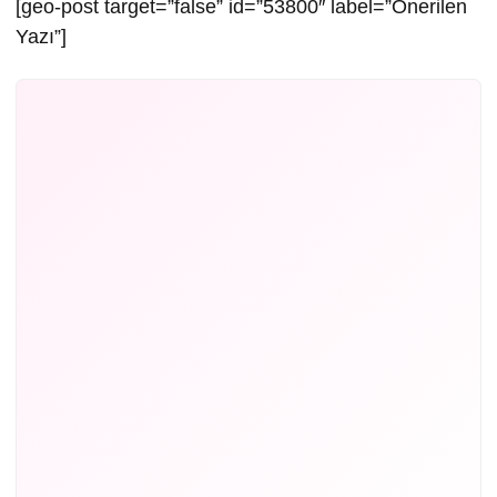
[geo-post target=”false” id=”53800″ label=”Önerilen
Yazı”]