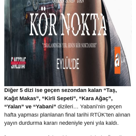
Di
ğer 5 dizi ise
geçen sezondan kalan “Ta
ş
,
Ka
ğ
ıt Makas”, “Kirli Sepeti”, “
Kara Ağaç”,
“Yalan” ve “Yabani”
dizileri… Yabani’nin geçen
hafta yapması planlanan final tarihi RTÜK’ten alınan
yayın durdurma kararı nedeniyle yeni yıla kaldı.