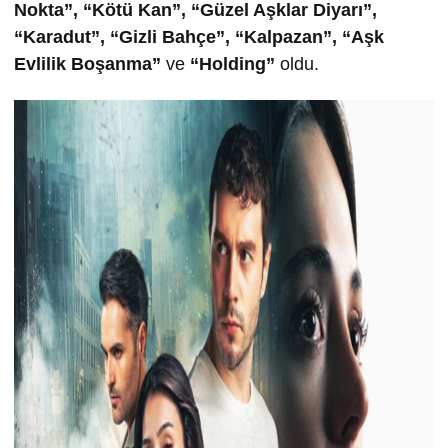
Nokta”, “Kötü Kan”, “Güzel A
şklar Diyarı”,
“Karadut”,
“Gizli Bahçe”,
“Kalpazan”, “Aşk
Evlilik Boşanma”
ve
“
Holding”
oldu.