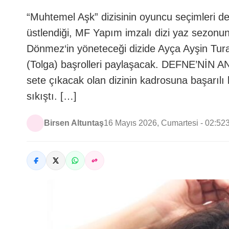
“Muhtemel Aşk” dizisinin oyuncu seçimleri d
üstlendiği, MF Yapım imzalı dizi yaz sezonu
Dönmez‘in yöneteceği dizide Ayça Ayşin Tura
(Tolga) başrolleri paylaşacak. DEFNE’Nİ
sete çıkacak olan dizinin kadrosuna başarılı
sıkıştı. […]
Birsen Altuntaş
16 Mayıs 2026, Cumartesi - 02:52