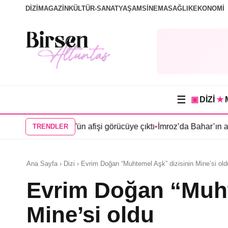
DİZİ
MAGAZİN
KÜLTÜR-SANAT
YAŞAM
SİNEMA
SAĞLIK
EKONOMİ
☰
▣
DİZİ
★
rcan Köşk”ün afişi görücüye çıktı
•
İmroz’da Bahar’ın afişi yayın
TRENDLER
Ana Sayfa › Dizi › Evrim Doğan “Muhtemel Aşk” dizisinin Mine’si old
Evrim Doğan “Muht
Mine’si oldu