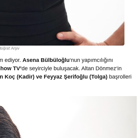
toğraf: Arşiv
m ediyor.
Asena Bülbüloğlu
‘nun yapımcılığını
how TV’
de seyirciyle buluşacak. Altan Dönmez‘in
n Koç (Kadir) ve Feyyaz Şerifoğlu (Tolga)
başrolleri