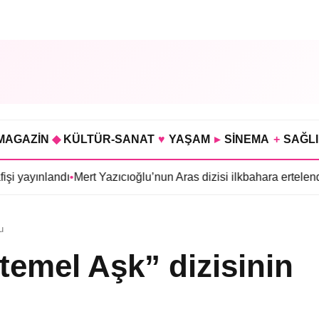
MAGAZİN
◆
KÜLTÜR-SANAT
♥
YAŞAM
▸
SİNEMA
+
SAĞL
landı
•
Mert Yazıcıoğlu’nun Aras dizisi ilkbahara ertelendi
•
Gökhan 
u
emel Aşk” dizisinin