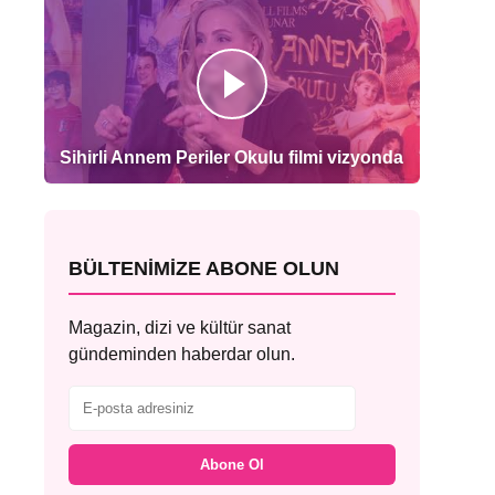
Sihirli Annem Periler Okulu filmi vizyonda
BÜLTENIMIZE ABONE OLUN
Magazin, dizi ve kültür sanat
gündeminden haberdar olun.
Abone Ol