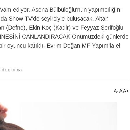
evam ediyor. Asena Bülbüloğlu‘nun yapımcılığını
nda Show TV’de seyirciyle buluşacak. Altan
n (Defne), Ekin Koç (Kadir) ve Feyyaz Şerifoğlu
N ANNESİNİ CANLANDIRACAK Önümüzdeki günlerde
 bir oyuncu katıldı. Evrim Doğan MF Yapım’la el
3 dk okuma
A- A A+