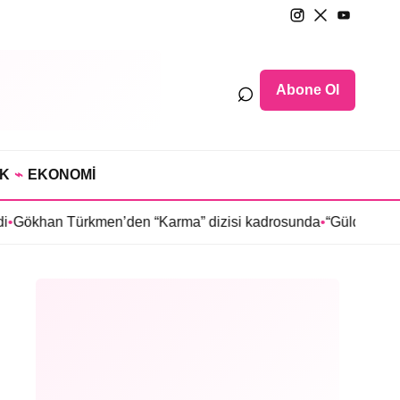
⌕
Abone Ol
IK
⌁
EKONOMİ
Türkmen’den “Karma” dizisi kadrosunda
•
“Güldür Güldür Show”u