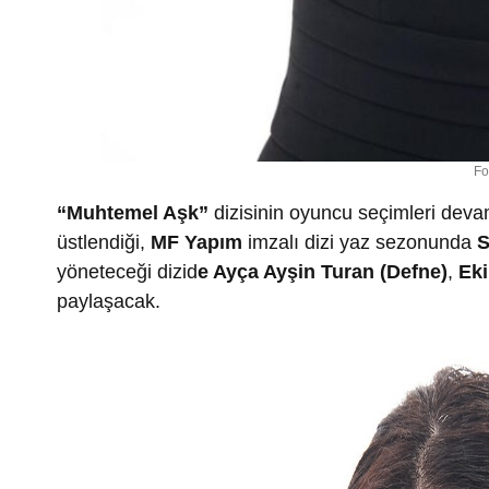
Fo
“Muhtemel Aşk”
dizisinin oyuncu seçimleri deva
üstlendiği,
MF Yapım
imzalı dizi yaz sezonunda
S
yöneteceği dizid
e Ayça Ayşin Turan (Defne)
,
Eki
paylaşacak.