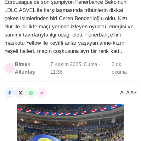
EuroLeague’de son şampiyon Fenerbahçe Beko’nun
LDLC ASVEL ile karşılaşmasında tribünlerin dikkat
çeken isimlerinden biri Ceren Benderlioğlu oldu. Kızı
Nur ile birlikte maçı yerinde izleyen oyuncu, enerjisi ve
samimi tavırlarıyla ilgi odağı oldu. Fenerbahçe’nin
maskotu Yellow ile keyifli anlar yaşayan anne-kızın
neşeli halleri, maçın coşkusuna ayrı bir renk kattı.
Birsen
7 Kasım 2025, Cuma -
3 dk
Altuntaş
11:38
okuma
A- A A+