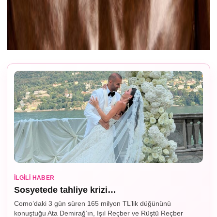
İLGILI HABER
Sosyetede tahliye krizi…
Como’daki 3 gün süren 165 milyon TL’lik düğününü
konuştuğu Ata Demirağ’ın, Işıl Reçber ve Rüştü Reçber