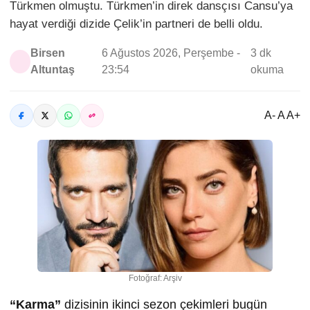
Türkmen olmuştu. Türkmen’in direk dansçısı Cansu’ya
hayat verdiği dizide Çelik’in partneri de belli oldu.
Birsen
6 Ağustos 2026, Perşembe -
3 dk
Altuntaş
23:54
okuma
A- A A+
Fotoğraf: Arşiv
“Karma”
dizisinin ikinci sezon çekimleri bugün