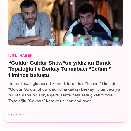
İLGILI HABER
“Güldür Güldür Show”un yıldızları Burak
Topaloğlu ile Berkay Tulumbacı “Ecünni”
filminde buluştu
Burak Topaloğlu absürt komedi türündeki “Ecünni” filminde
“Güldür Güldür Show”daki rol arkadaşı Berkay Tulumbacı’yla
bir kez daha bir araya geldi. Hafta başı sete çıkan filmde
Topaloğlu “Gökhan” karakterini canlandırıyor.
07.08.2026