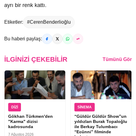
ayrı bir renk kattı.
Etiketler:
#CerenBenderlioğlu
Bu haberi paylaş:
İLGINIZI ÇEKEBILIR
Tümünü Gör
DIZI
SINEMA
Gökhan Türkmen'den
“Güldür Güldür Show”un
"Karma" dizisi
yıldızları Burak Topaloğlu
kadrosunda
ile Berkay Tulumbacı
“Ecünni” filminde
7 Ağustos 2026