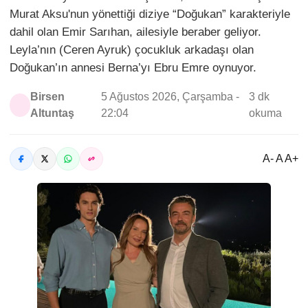
Murat Aksu'nun yönettiği diziye “Doğukan” karakteriyle
dahil olan Emir Sarıhan, ailesiyle beraber geliyor.
Leyla’nın (Ceren Ayruk) çocukluk arkadaşı olan
Doğukan’ın annesi Berna’yı Ebru Emre oynuyor.
Birsen
5 Ağustos 2026, Çarşamba -
3 dk
Altuntaş
22:04
okuma
A- A A+