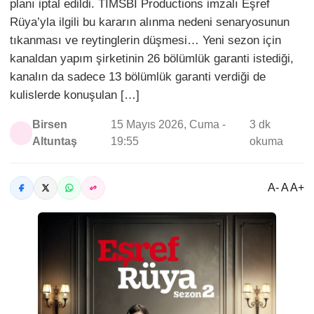
planı iptal edildi. TİMSBİ Productions imzalı Eşref
Rüya’yla ilgili bu kararın alınma nedeni senaryosunun
tıkanması ve reytinglerin düşmesi… Yeni sezon için
kanaldan yapım şirketinin 26 bölümlük garanti istediği,
kanalın da sadece 13 bölümlük garanti verdiği de
kulislerde konuşulan […]
Birsen
15 Mayıs 2026, Cuma -
3 dk
Altuntaş
19:55
okuma
A- A A+