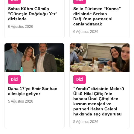
Sahra Kübra Gümüş
Selin Türkmen “Karma”
“Güneşin Doğduğu Yer”
dizisinde Serkan
dizisinde
Dağlı’nın partnerini
canlandıracak
6 Ağustos 2026
6 Ağustos 2026
DIZI
DIZI
Daha 17’ye Emir Sarıhan
“Yeraltı” dizisinin Melek’i
ailesiyle geliyor
Ülkü Hilal Çiftçi’nin
babası Ünal Çiftçi’den
5 Ağustos 2026
kızının menajeri ve
partneri Hakan Çelebi
hakkında suç duyurusu
5 Ağustos 2026