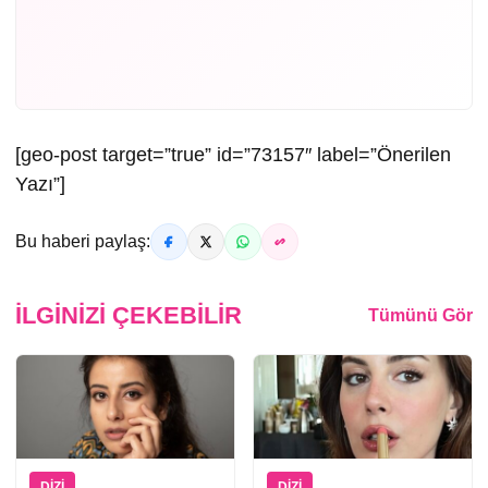
[geo-post target=”true” id=”73157″ label=”Önerilen
Yazı”]
Bu haberi paylaş:
İLGINIZI ÇEKEBILIR
Tümünü Gör
DIZI
DIZI