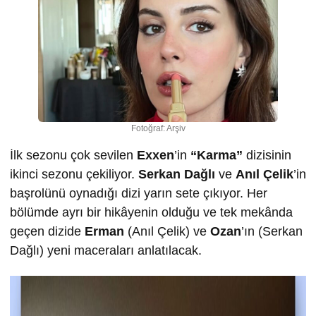
Fotoğraf: Arşiv
İlk sezonu çok sevilen
Exxen
’in
“Karma”
dizisinin
ikinci sezonu çekiliyor.
Serkan Dağlı
ve
Anıl Çelik
’in
başrolünü oynadığı dizi yarın sete çıkıyor. Her
bölümde ayrı bir hikâyenin olduğu ve tek mekânda
geçen dizide
Erman
(Anıl Çelik) ve
Ozan
’ın (Serkan
Dağlı) yeni maceraları anlatılacak.