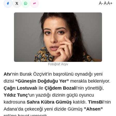
A- A A+
Fotoğraf: Arşiv
Atv
’nin Burak Özçivit’in başrolünü oynadığı yeni
dizisi
“Güneşin Doğduğu Yer”
merakla bekleniyor.
Çağrı Lostuvalı
ile
Çiğdem Bozali
’nin yönettiği,
Yıldız Tunç’
un yazdığı dizinin güçlü oyuncu
kadrosuna
Sahra Kübra Gümüş
katıldı.
TimsBi
’nin
Adana’da çekeceği yeni dizide Gümüş
”Ahsen”
rolüne hayat verecek.