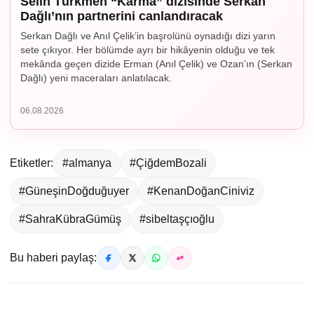
Selin Türkmen “Karma” dizisinde Serkan
Dağlı’nın partnerini canlandıracak
Serkan Dağlı ve Anıl Çelik’in başrolünü oynadığı dizi yarın
sete çıkıyor. Her bölümde ayrı bir hikâyenin olduğu ve tek
mekânda geçen dizide Erman (Anıl Çelik) ve Ozan’ın (Serkan
Dağlı) yeni maceraları anlatılacak.
06.08.2026
Etiketler:
#almanya
#ÇiğdemBozali
#GüneşinDoğduğuyer
#KenanDoğanCiniviz
#SahraKübraGümüş
#sibeltaşçıoğlu
Bu haberi paylaş: