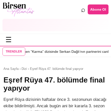
⌕
Abone Ol
☰
•
rma” dizisinde Serkan Dağlı’nın partnerini canlandıracak
Daha 17’ye E
TRENDLER
Ana Sayfa › Dizi › Eşref Rüya 47. bölümde final yapıyor
Eşref Rüya 47. bölümde final
yapıyor
Eşref Rüya dizisinin haftalar önce 3. sezonunun olacağı
ekibe bildirilmişti. Ancak bugün ani bir kararla 3. sezon