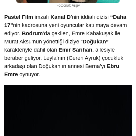
Fotoğraf: Arşiv
Pastel Film
imzalı
Kanal D
’nin iddialı dizisi
“Daha
17”
nin kadrosuna yeni oyuncular katılmaya devam
ediyor.
Bodrum
’da çekilen, Emre Kabakuşak ile
Murat Aksu’nun yönettiği diziye “
Doğukan”
karakteriyle dahil olan
Emir Sarıhan
, ailesiyle
beraber geliyor. Leyla’nın (Ceren Ayruk) çocukluk
arkadaşı olan Doğukan’ın annesi Berna’yı
Ebru
Emre
oynuyor.