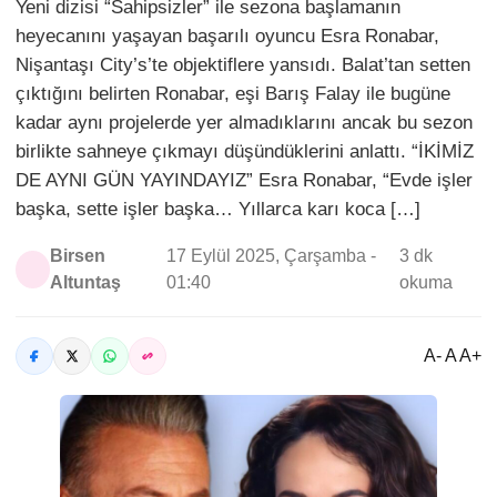
Yeni dizisi “Sahipsizler” ile sezona başlamanın
heyecanını yaşayan başarılı oyuncu Esra Ronabar,
Nişantaşı City’s’te objektiflere yansıdı. Balat’tan setten
çıktığını belirten Ronabar, eşi Barış Falay ile bugüne
kadar aynı projelerde yer almadıklarını ancak bu sezon
birlikte sahneye çıkmayı düşündüklerini anlattı. “İKİMİZ
DE AYNI GÜN YAYINDAYIZ” Esra Ronabar, “Evde işler
başka, sette işler başka… Yıllarca karı koca […]
Birsen
17 Eylül 2025, Çarşamba -
3 dk
Altuntaş
01:40
okuma
A- A A+