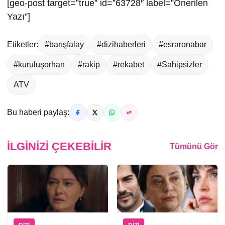
[geo-post target=”true” id=”63728″ label=”Önerilen
Yazı”]
Etiketler:
#barışfalay
#dizihaberleri
#esraronabar
#kuruluşorhan
#rakip
#rekabet
#Sahipsizler
ATV
Bu haberi paylaş:
İLGINIZI ÇEKEBILIR
Tümünü Gör