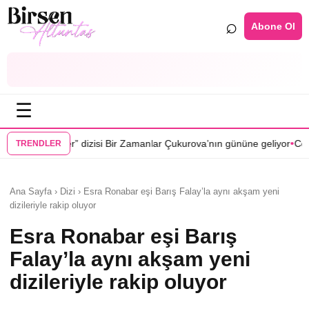
⌕
Abone Ol
☰
•
i Bir Zamanlar Çukurova’nın gününe geliyor
Cenan Çamyurdu Karakuyu
TRENDLER
Ana Sayfa › Dizi › Esra Ronabar eşi Barış Falay’la aynı akşam yeni
dizileriyle rakip oluyor
Esra Ronabar eşi Barış
Falay’la aynı akşam yeni
dizileriyle rakip oluyor