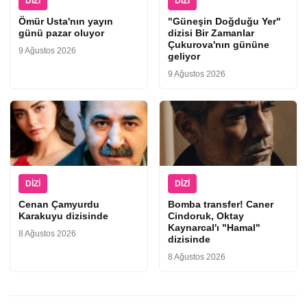
DIZI
DIZI
Ömür Usta'nın yayın
"Güneşin Doğduğu Yer"
günü pazar oluyor
dizisi Bir Zamanlar
Çukurova'nın gününe
9 Ağustos 2026
geliyor
9 Ağustos 2026
DIZI
DIZI
Cenan Çamyurdu
Bomba transfer! Caner
Karakuyu dizisinde
Cindoruk, Oktay
Kaynarcal'ı "Hamal"
8 Ağustos 2026
dizisinde
8 Ağustos 2026