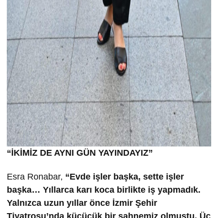
“İKİMİZ DE AYNI GÜN YAYINDAYIZ”
Esra Ronabar,
“Evde işler başka, sette işler
başka… Yıllarca karı koca birlikte iş yapmadık.
Yalnızca uzun yıllar önce İzmir Şehir
Tiyatrosu’nda küçücük bir sahnemiz olmuştu. Üç