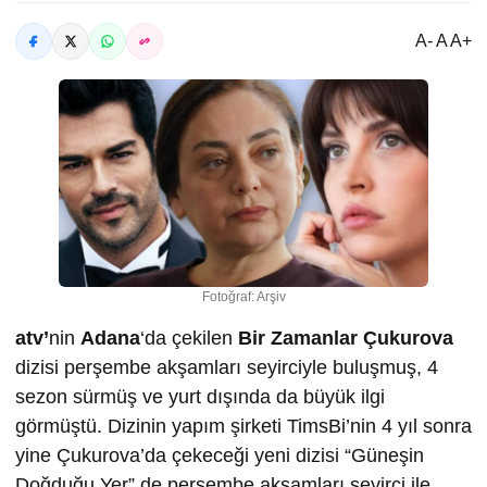
A- A A+
Fotoğraf: Arşiv
atv’
nin
Adana
‘da çekilen
Bir Zamanlar Çukurova
dizisi perşembe akşamları seyirciyle buluşmuş, 4
sezon sürmüş ve yurt dışında da büyük ilgi
görmüştü. Dizinin yapım şirketi TimsBi’nin 4 yıl sonra
yine Çukurova’da çekeceği yeni dizisi “Güneşin
Doğduğu Yer” de perşembe akşamları seyirci ile