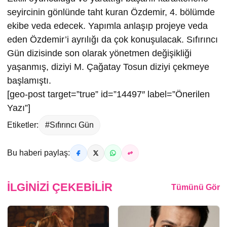
seyircinin gönlünde taht kuran Özdemir, 4. bölümde
ekibe veda edecek. Yapımla anlaşıp projeye veda
eden Özdemir’i ayrılığı da çok konuşulacak. Sıfırıncı
Gün dizisinde son olarak yönetmen değişikliği
yaşanmış, diziyi M. Çağatay Tosun diziyi çekmeye
başlamıştı.
[geo-post target=”true” id=”14497″ label=”Önerilen
Yazı”]
Etiketler:
#Sıfırıncı Gün
Bu haberi paylaş:
İLGINIZI ÇEKEBILIR
Tümünü Gör