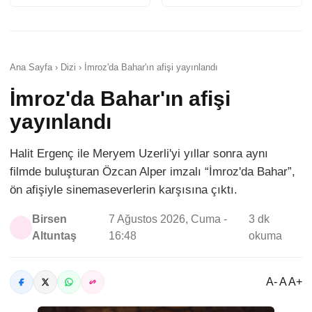
Ana Sayfa › Dizi › İmroz'da Bahar'ın afişi yayınlandı
İmroz'da Bahar'ın afişi
yayınlandı
Halit Ergenç ile Meryem Uzerli'yi yıllar sonra aynı
filmde buluşturan Özcan Alper imzalı “İmroz'da Bahar”,
ön afişiyle sinemaseverlerin karşısına çıktı.
Birsen
7 Ağustos 2026, Cuma -
3 dk
Altuntaş
16:48
okuma
A- A A+