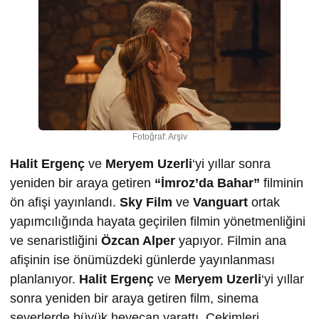
Fotoğraf: Arşiv
Halit Ergenç
ve
Meryem Uzerli
‘yi yıllar sonra
yeniden bir araya getiren
“İmroz’da Bahar”
filminin
ön afişi yayınlandı.
Sky Film
ve
Vanguart
ortak
yapımcılığında hayata geçirilen filmin yönetmenliğini
ve senaristliğini
Özcan Alper
yapıyor. Filmin ana
afişinin ise önümüzdeki günlerde yayınlanması
planlanıyor.
Halit Ergenç
ve
Meryem Uzerli
‘yi yıllar
sonra yeniden bir araya getiren film, sinema
severlerde büyük heyecan yarattı. Çekimleri