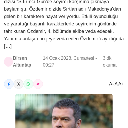
dizisi “Sıfırıncı Gün’de seyirci karşısına çıkmaya
başlamıştı. Özdemir dizide Sırtlan adlı Makedonya’dan
gelen bir karaktere hayat veriyordu. Etkili oyunculuğu
ve yarattığı başarılı karakterlerle seyircinin gönlünde
taht kuran Özdemir, 4. bölümde ekibe veda edecek.
Yapımla anlaşıp projeye veda eden Özdemir’i ayrılığı da
[…]
Birsen
14 Ocak 2023, Cumartesi -
3 dk
Altuntaş
00:27
okuma
A- A A+