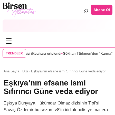
⌕
Abone Ol
☰
•
•
kbahara ertelendi
Gökhan Türkmen’den “Karma” dizisi kadrosunda
“Gül
TRENDLER
Ana Sayfa › Dizi › Eşkıya’nın efsane ismi Sıfırıncı Güne veda ediyor
Eşkıya’nın efsane ismi
Sıfırıncı Güne veda ediyor
Eşkıya Dünyaya Hükümdar Olmaz dizisinin Tipi’si
Savaş Özdemir bu sezon tv8’in iddialı polisiye macera