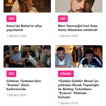
DIZI
DIZI
İmroz'da Bahar'ın afişi
Mert Yazıcıoğlu'nun Aras
yayınlandı
dizisi ilkbahara ertelendi
7 Ağustos 2026
7 Ağustos 2026
DIZI
SINEMA
Gökhan Türkmen'den
“Güldür Güldür Show”un
"Karma" dizisi
yıldızları Burak Topaloğlu
kadrosunda
ile Berkay Tulumbacı
“Ecünni” filminde
7 Ağustos 2026
buluştu
7 Ağustos 2026