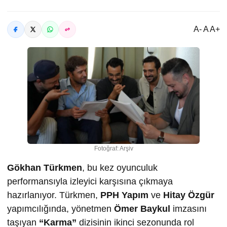
A- A A+
Fotoğraf: Arşiv
Gökhan Türkmen
, bu kez oyunculuk
performansıyla izleyici karşısına çıkmaya
hazırlanıyor. Türkmen,
PPH Yapım
ve
Hitay Özgür
yapımcılığında, yönetmen
Ömer Baykul
imzasını
taşıyan
“Karma”
dizisinin ikinci sezonunda rol