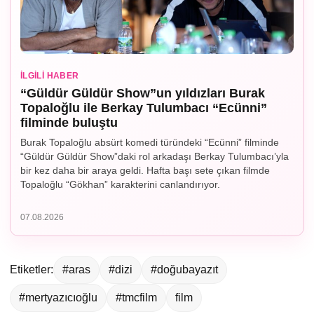
İLGILI HABER
“Güldür Güldür Show”un yıldızları Burak
Topaloğlu ile Berkay Tulumbacı “Ecünni”
filminde buluştu
Burak Topaloğlu absürt komedi türündeki “Ecünni” filminde
“Güldür Güldür Show”daki rol arkadaşı Berkay Tulumbacı’yla
bir kez daha bir araya geldi. Hafta başı sete çıkan filmde
Topaloğlu “Gökhan” karakterini canlandırıyor.
07.08.2026
Etiketler:
#aras
#dizi
#doğubayazıt
#mertyazıcıoğlu
#tmcfilm
film