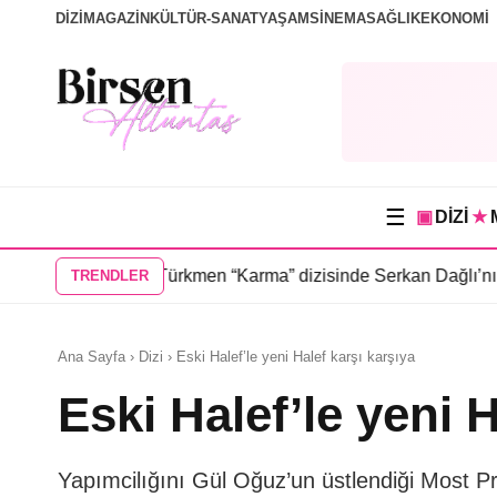
DİZİ
MAGAZİN
KÜLTÜR-SANAT
YAŞAM
SİNEMA
SAĞLIK
EKONOMİ
☰
▣
DİZİ
★
e
•
Selin Türkmen “Karma” dizisinde Serkan Dağlı’nın partnerini 
TRENDLER
Ana Sayfa › Dizi › Eski Halef’le yeni Halef karşı karşıya
Eski Halef’le yeni 
Yapımcilığını Gül Oğuz’un üstlendiği Most Pro