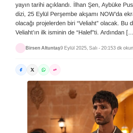
yayın tarihi açıklandı. İlhan Şen, Aybüke Pus
dizi, 25 Eylül Perşembe akşamı NOW’da ekra
olacağı projelerden biri “Veliaht” olacak. Bu 
Veliaht’ın ilk isminin de “Halef”ti. Ardından [
Birsen Altuntaş
9 Eylül 2025, Salı - 20:15
3 dk oku