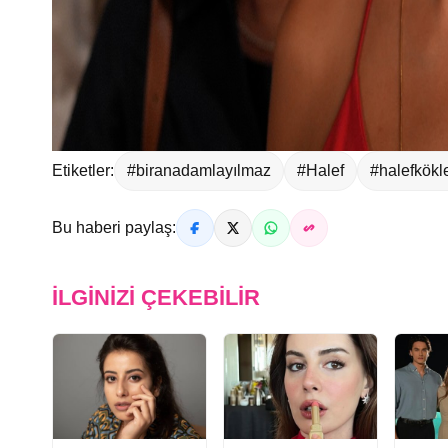
Etiketler:
#biranadamlayılmaz
#Halef
#halefkökle
Bu haberi paylaş:
İLGINIZI ÇEKEBILIR