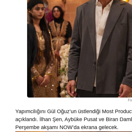
Fo
Yapımcilığını Gül Oğuz’un üstlendiği Most Productio
açıklandı. İlhan Şen, Aybüke Pusat ve Biran Damla 
Perşembe akşamı NOW’da ekrana gelecek.