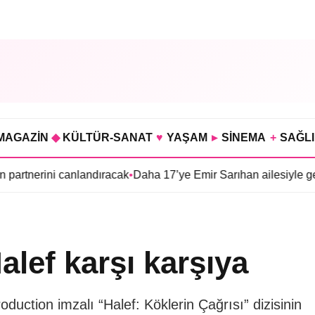
MAGAZİN
◆
KÜLTÜR-SANAT
♥
YAŞAM
▸
SİNEMA
+
SAĞL
canlandıracak
•
Daha 17’ye Emir Sarıhan ailesiyle geliyor
•
“Yeral
Halef karşı karşıya
duction imzalı “Halef: Köklerin Çağrısı” dizisinin