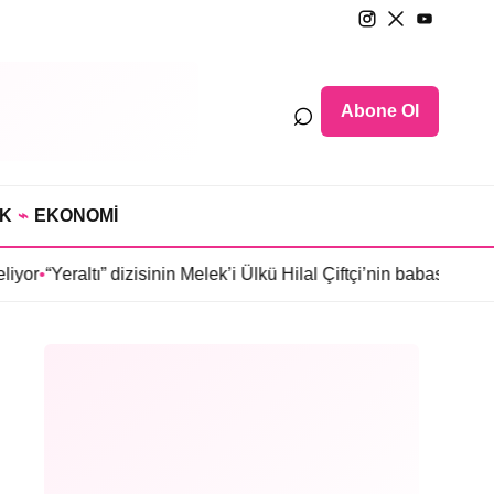
⌕
Abone Ol
IK
⌁
EKONOMİ
tı” dizisinin Melek’i Ülkü Hilal Çiftçi’nin babası Ünal Çiftçi’de