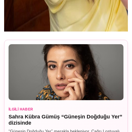
İLGILI HABER
Sahra Kübra Gümüş “Güneşin Doğduğu Yer”
dizisinde
“Güneşin Doğduğu Yer” merakla bekleniyor. Çağrı Lostuvalı