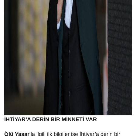
İHTİYAR’A DERİN BİR MİNNETİ VAR
Ölü Yaşar
’la ilgili ilk bilgiler ise İhtiyar’a derin bir