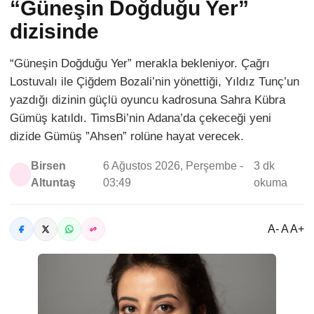
“Güneşin Doğduğu Yer”
dizisinde
“Güneşin Doğduğu Yer” merakla bekleniyor. Çağrı
Lostuvalı ile Çiğdem Bozali’nin yönettiği, Yıldız Tunç’un
yazdığı dizinin güçlü oyuncu kadrosuna Sahra Kübra
Gümüş katıldı. TimsBi’nin Adana’da çekeceği yeni
dizide Gümüş ”Ahsen” rolüne hayat verecek.
Birsen
6 Ağustos 2026, Perşembe -
3 dk
Altuntaş
03:49
okuma
A- A A+