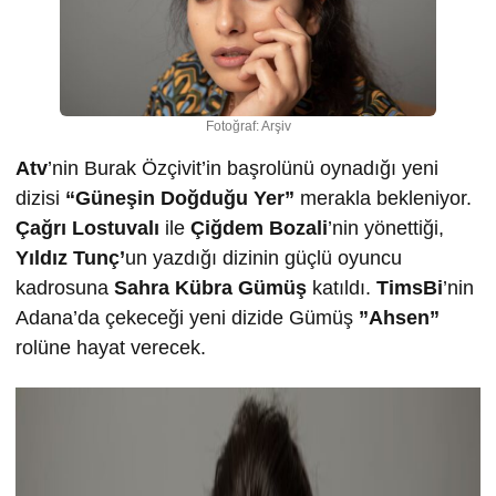
Fotoğraf: Arşiv
Atv
’nin Burak Özçivit’in başrolünü oynadığı yeni
dizisi
“Güneşin Doğduğu Yer”
merakla bekleniyor.
Çağrı Lostuvalı
ile
Çiğdem Bozali
’nin yönettiği,
Yıldız Tunç’
un yazdığı dizinin güçlü oyuncu
kadrosuna
Sahra Kübra Gümüş
katıldı.
TimsBi
’nin
Adana’da çekeceği yeni dizide Gümüş
”Ahsen”
rolüne hayat verecek.