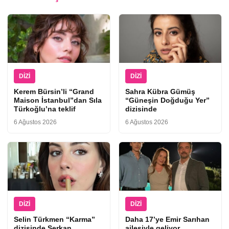
DIZI
DIZI
Kerem Bürsin’li “Grand
Sahra Kübra Gümüş
Maison İstanbul”dan Sıla
“Güneşin Doğduğu Yer”
Türkoğlu’na teklif
dizisinde
6 Ağustos 2026
6 Ağustos 2026
DIZI
DIZI
Selin Türkmen “Karma”
Daha 17’ye Emir Sarıhan
dizisinde Serkan
ailesiyle geliyor