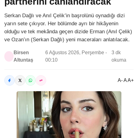
partnerini canlandıracak
Serkan Dağlı ve Anıl Çelik’in başrolünü oynadığı dizi
yarın sete çıkıyor. Her bölümde ayrı bir hikâyenin
olduğu ve tek mekânda geçen dizide Erman (Anıl Çelik)
ve Ozan’ın (Serkan Dağlı) yeni maceraları anlatılacak.
Birsen
6 Ağustos 2026, Perşembe -
3 dk
Altuntaş
00:10
okuma
A- A A+