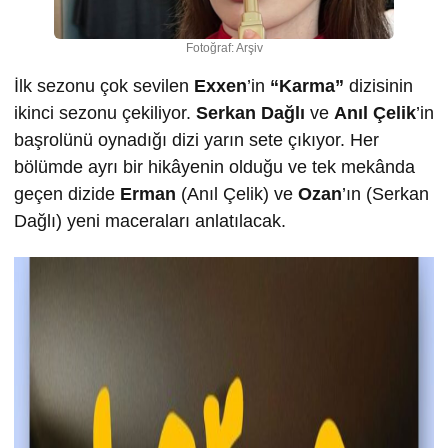
Fotoğraf: Arşiv
İlk sezonu çok sevilen
Exxen
’in
“Karma”
dizisinin
ikinci sezonu çekiliyor.
Serkan Dağlı
ve
Anıl Çelik
’in
başrolünü oynadığı dizi yarın sete çıkıyor. Her
bölümde ayrı bir hikâyenin olduğu ve tek mekânda
geçen dizide
Erman
(Anıl Çelik) ve
Ozan
’ın (Serkan
Dağlı) yeni maceraları anlatılacak.