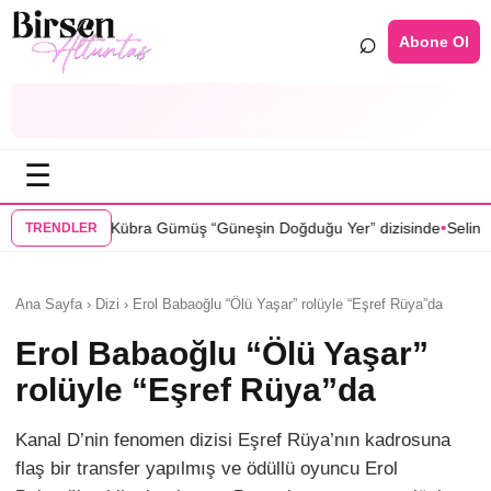
⌕
Abone Ol
☰
•
üş “Güneşin Doğduğu Yer” dizisinde
Selin Türkmen “Karma” dizisinde
TRENDLER
Ana Sayfa › Dizi › Erol Babaoğlu “Ölü Yaşar” rolüyle “Eşref Rüya”da
Erol Babaoğlu “Ölü Yaşar”
rolüyle “Eşref Rüya”da
Kanal D’nin fenomen dizisi Eşref Rüya’nın kadrosuna
flaş bir transfer yapılmış ve ödüllü oyuncu Erol