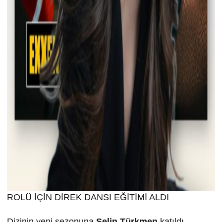
ROLÜ İÇİN DİREK DANSI EĞİTİMİ ALDI
Dizinin yeni sezonuna
Selin T
ürkmen
katıldı.