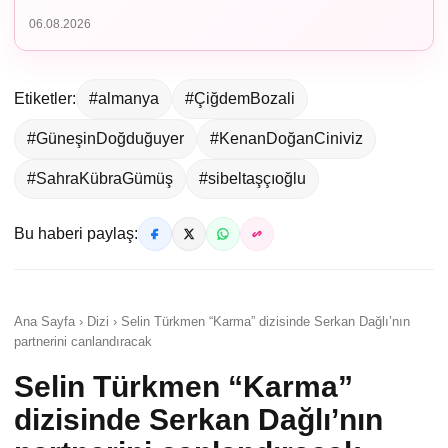
06.08.2026
Etiketler:
#almanya
#ÇiğdemBozali
#GüneşinDoğduğuyer
#KenanDoğanCiniviz
#SahraKübraGümüş
#sibeltaşçıoğlu
Bu haberi paylaş:
Ana Sayfa › Dizi › Selin Türkmen “Karma” dizisinde Serkan Dağlı’nın
partnerini canlandıracak
Selin Türkmen “Karma”
dizisinde Serkan Dağlı’nın