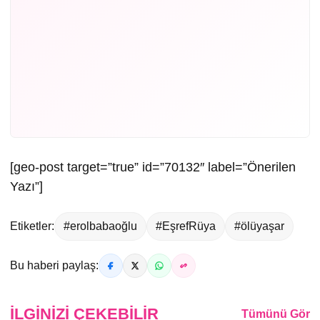
[geo-post target=”true” id=”70132″ label=”Önerilen
Yazı”]
Etiketler:
#erolbabaoğlu
#EşrefRüya
#ölüyaşar
Bu haberi paylaş:
İLGINIZI ÇEKEBILIR
Tümünü Gör