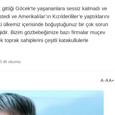
k gittiği Göcek‘te yaşananlara sessiz kalmadı ve
 ve Amerikalılar’ın Kızılderililer’e yaptıklarını
 ülkemiz içerisinde boğuştuğunuz bir çok sorun
idir. Bizim gözbebeğimize bazı firmalar muçev
k toprak sahiplerini çeşitli katakullulerle
3 dk okuma
A- A A+