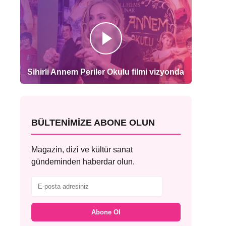
Sihirli Annem Periler Okulu filmi vizyonda
BÜLTENIMIZE ABONE OLUN
Magazin, dizi ve kültür sanat
gündeminden haberdar olun.
Abone Ol