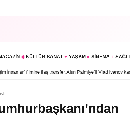
MAGAZİN
◆
KÜLTÜR-SANAT
♥
YAŞAM
▸
SİNEMA
+
SAĞL
” filmine flaş transfer, Altın Palmiye’li Vlad Ivanov kadroda
•
3 b
edi
Cumhurbaşkanı’ndan