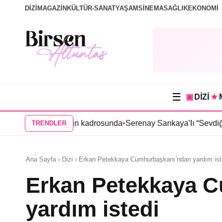
DİZİ
MAGAZİN
KÜLTÜR-SANAT
YAŞAM
SİNEMA
SAĞLIK
EKONOMİ
☰
▣
DİZİ
★
da” dizisinin kadrosunda
•
Serenay Sarıkaya’lı “Sevdiğim İnsanlar
TRENDLER
Ana Sayfa › Dizi › Erkan Petekkaya Cumhurbaşkanı’ndan yardım ist
Erkan Petekkaya 
yardım istedi