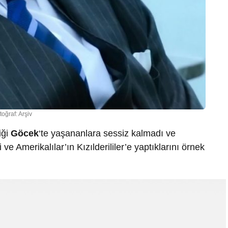
toğraf: Arşiv
iği
Göcek
‘te yaşananlara sessiz kalmadı ve
e Amerikalılar’ın Kızılderililer’e yaptıklarını örnek