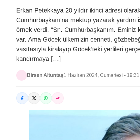
Erkan Petekkaya 20 yıldır ikinci adresi olara
Cumhurbaşkanı‘na mektup yazarak yardım istedi
örnek verdi. “Sn. Cumhurbaşkanım. Eminiz ki
var. Ama Göcek ülkemizin cenneti, gözbebeğ
vasıtasıyla kiralayıp Göcek’teki yerlileri gerçe
kandırmaya […]
Birsen Altuntaş
1 Haziran 2024, Cumartesi - 19:31