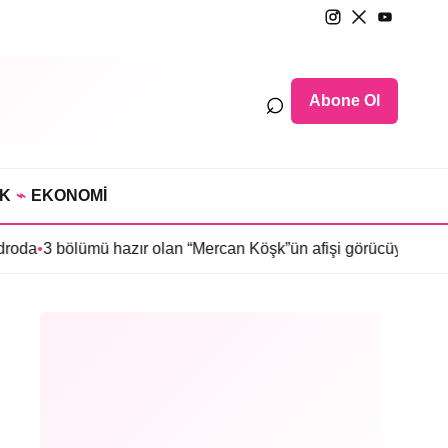
⌕
Abone Ol
IK
⌁
EKONOMİ
ölümü hazır olan “Mercan Köşk”ün afişi görücüye çıktı
•
İmroz’da 