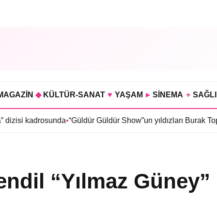
MAGAZİN
◆
KÜLTÜR-SANAT
♥
YAŞAM
▸
SİNEMA
+
SAĞL
sunda
•
“Güldür Güldür Show”un yıldızları Burak Topaloğlu ile Be
endil “Yılmaz Güney”