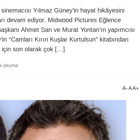
e sinemacısı Yılmaz Güney’in hayat hikâyesini
ları devam ediyor. Midwood Pictures Eğlence
u Başkanı Ahmet San ve Murat Yontan’ın yapımcısı
in “Camları Kırın Kuşlar Kurtulsun” kitabından
u için son olarak çok […]
dk okuma
A- A A+