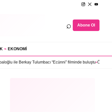
⌕
Abone Ol
IK
⌁
EKONOMİ
rkay Tulumbacı “Ecünni” filminde buluştu
•
Öznur Serçeler “Karma”