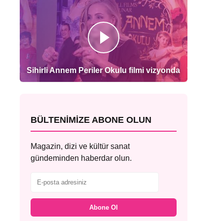
Sihirli Annem Periler Okulu filmi vizyonda
BÜLTENIMIZE ABONE OLUN
Magazin, dizi ve kültür sanat
gündeminden haberdar olun.
Abone Ol