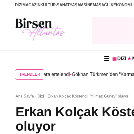
DİZİ
MAGAZİN
KÜLTÜR-SANAT
YAŞAM
SİNEMA
SAĞLIK
EKONOMİ
☰
▣
DİZİ
★
 ilkbahara ertelendi
•
Gökhan Türkmen’den “Karma” dizisi kadro
TRENDLER
Ana Sayfa › Dizi › Erkan Kolçak Köstendil “Yılmaz Güney” oluyor
Erkan Kolçak Köst
oluyor