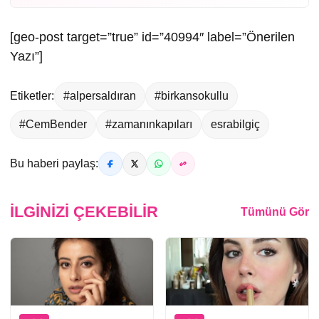
[geo-post target=”true” id=”40994″ label=”Önerilen
Yazı”]
Etiketler:
#alpersaldıran
#birkansokullu
#CemBender
#zamanınkapıları
esrabilgiç
Bu haberi paylaş:
İLGINIZI ÇEKEBILIR
Tümünü Gör