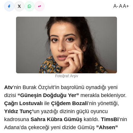
A- A A+
Fotoğraf: Arşiv
Atv
’nin Burak Özçivit’in başrolünü oynadığı yeni
dizisi
“Güneşin Doğduğu Yer”
merakla bekleniyor.
Çağrı Lostuvalı
ile
Çiğdem Bozali
’nin yönettiği,
Yıldız Tunç’
un yazdığı dizinin güçlü oyuncu
kadrosuna
Sahra Kübra Gümüş
katıldı.
TimsBi
’nin
Adana’da çekeceği yeni dizide Gümüş
”Ahsen”