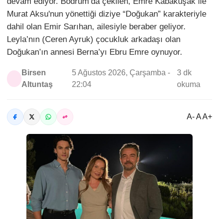
devam ediyor. Bodrum’da çekilen, Emre Kabakuşak ile
Murat Aksu'nun yönettiği diziye “Doğukan” karakteriyle
dahil olan Emir Sarıhan, ailesiyle beraber geliyor.
Leyla’nın (Ceren Ayruk) çocukluk arkadaşı olan
Doğukan’ın annesi Berna’yı Ebru Emre oynuyor.
Birsen
5 Ağustos 2026, Çarşamba -
3 dk
Altuntaş
22:04
okuma
A- A A+