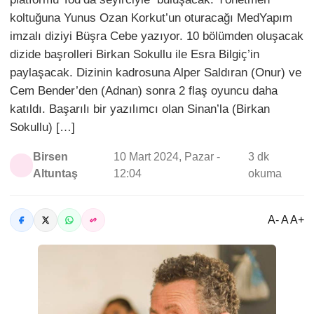
koltuğuna Yunus Ozan Korkut’un oturacağı MedYapım
imzalı diziyi Büşra Cebe yazıyor. 10 bölümden oluşacak
dizide başrolleri Birkan Sokullu ile Esra Bilgiç’in
paylaşacak. Dizinin kadrosuna Alper Saldıran (Onur) ve
Cem Bender’den (Adnan) sonra 2 flaş oyuncu daha
katıldı. Başarılı bir yazılımcı olan Sinan’la (Birkan
Sokullu) […]
Birsen
10 Mart 2024, Pazar -
3 dk
Altuntaş
12:04
okuma
A- A A+