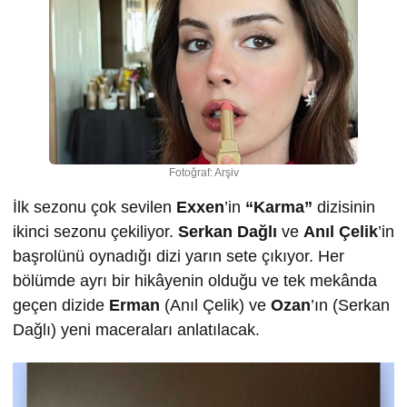
Fotoğraf: Arşiv
İlk sezonu çok sevilen
Exxen
’in
“Karma”
dizisinin
ikinci sezonu çekiliyor.
Serkan Dağlı
ve
Anıl Çelik
’in
başrolünü oynadığı dizi yarın sete çıkıyor. Her
bölümde ayrı bir hikâyenin olduğu ve tek mekânda
geçen dizide
Erman
(Anıl Çelik) ve
Ozan
’ın (Serkan
Dağlı) yeni maceraları anlatılacak.