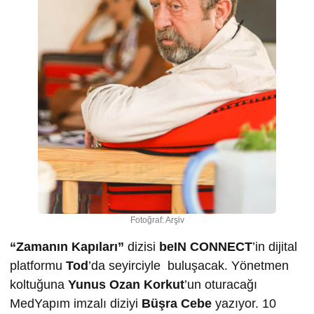
Fotoğraf: Arşiv
“Zamanın Kapıları”
dizisi
beIN CONNECT
’in dijital
platformu
Tod
’da seyirciyle buluşacak. Yönetmen
koltuğuna
Yunus Ozan Korkut
’un oturacağı
MedYapım imzalı diziyi
Büşra Cebe
yazıyor. 10