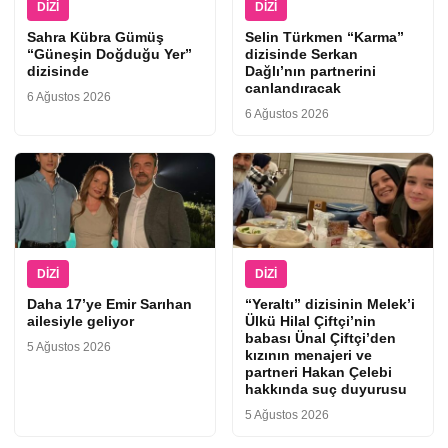
DIZI
DIZI
Sahra Kübra Gümüş
Selin Türkmen “Karma”
“Güneşin Doğduğu Yer”
dizisinde Serkan
dizisinde
Dağlı’nın partnerini
canlandıracak
6 Ağustos 2026
6 Ağustos 2026
DIZI
DIZI
Daha 17’ye Emir Sarıhan
“Yeraltı” dizisinin Melek’i
ailesiyle geliyor
Ülkü Hilal Çiftçi’nin
babası Ünal Çiftçi’den
5 Ağustos 2026
kızının menajeri ve
partneri Hakan Çelebi
hakkında suç duyurusu
5 Ağustos 2026