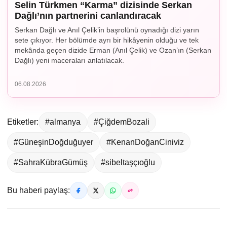
Selin Türkmen “Karma” dizisinde Serkan
Dağlı’nın partnerini canlandıracak
Serkan Dağlı ve Anıl Çelik’in başrolünü oynadığı dizi yarın
sete çıkıyor. Her bölümde ayrı bir hikâyenin olduğu ve tek
mekânda geçen dizide Erman (Anıl Çelik) ve Ozan’ın (Serkan
Dağlı) yeni maceraları anlatılacak.
06.08.2026
Etiketler:
#almanya
#ÇiğdemBozali
#GüneşinDoğduğuyer
#KenanDoğanCiniviz
#SahraKübraGümüş
#sibeltaşçıoğlu
Bu haberi paylaş: