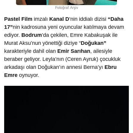
Fotoğraf: Arşiv
Pastel Film
imzalı
Kanal D
’nin iddialı dizisi
“Daha
17”
nin kadrosuna yeni oyuncular katılmaya devam
ediyor.
Bodrum
’da çekilen, Emre Kabakuşak ile
Murat Aksu’nun yönettiği diziye “
Doğukan”
karakteriyle dahil olan
Emir Sarıhan
, ailesiyle
beraber geliyor. Leyla’nın (Ceren Ayruk) çocukluk
arkadaşı olan Doğukan’ın annesi Berna’yı
Ebru
Emre
oynuyor.