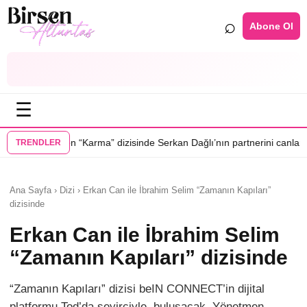
⌕
Abone Ol
☰
•
rma” dizisinde Serkan Dağlı’nın partnerini canlandıracak
Daha 17’ye Em
TRENDLER
Ana Sayfa › Dizi › Erkan Can ile İbrahim Selim “Zamanın Kapıları”
dizisinde
Erkan Can ile İbrahim Selim
“Zamanın Kapıları” dizisinde
“Zamanın Kapıları” dizisi beIN CONNECT’in dijital
platformu Tod’da seyirciyle buluşacak. Yönetmen