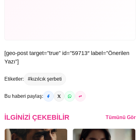
[geo-post target=”true” id=”59713″ label=”Önerilen
Yazı”]
Etiketler:
#kızılcık şerbeti
Bu haberi paylaş:
İLGINIZI ÇEKEBILIR
Tümünü Gör