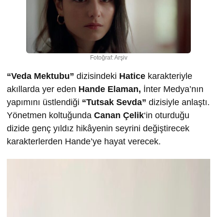
Fotoğraf: Arşiv
“Veda Mektubu”
dizisindeki
Hatice
karakteriyle
akıllarda yer eden
Hande Elaman,
İnter Medya’nın
yapımını üstlendiği
“Tutsak Sevda”
dizisiyle anlaştı.
Yönetmen koltuğunda
Canan Çelik
‘in oturduğu
dizide genç yıldız hikâyenin seyrini değiştirecek
karakterlerden Hande’ye hayat verecek.