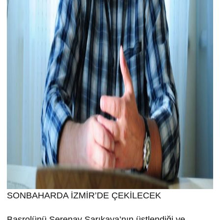
SONBAHARDA İZMİR’DE ÇEKİLECEK
Başrolünü Serenay Sarıkaya’nın üstlendiği ve