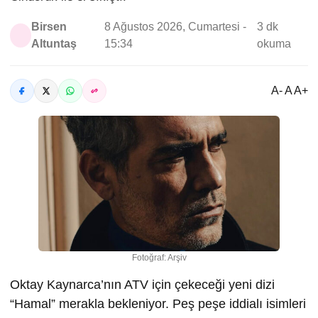
Birsen
8 Ağustos 2026, Cumartesi -
3 dk
Altuntaş
15:34
okuma
A- A A+
Fotoğraf: Arşiv
Oktay Kaynarca’nın ATV için çekeceği yeni dizi
“Hamal” merakla bekleniyor. Peş peşe iddialı isimleri