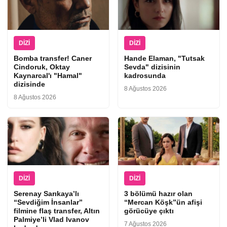
DIZI
DIZI
Bomba transfer! Caner
Hande Elaman, "Tutsak
Cindoruk, Oktay
Sevda" dizisinin
Kaynarcal'ı "Hamal"
kadrosunda
dizisinde
8 Ağustos 2026
8 Ağustos 2026
DIZI
DIZI
Serenay Sarıkaya’lı
3 bölümü hazır olan
“Sevdiğim İnsanlar”
“Mercan Köşk”ün afişi
filmine flaş transfer, Altın
görücüye çıktı
Palmiye’li Vlad Ivanov
7 Ağustos 2026