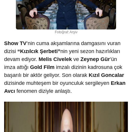
Fotoğraf: Arşiv
Show TV
’nin cuma akşamlarına damgasını vuran
dizisi
“Kızılcık Şerbeti”
nin yeni sezon hazırlıkları
devam ediyor.
Melis Civelek
ve
Zeynep Gür
’ün
imza attığı
Gold Film
imzalı dizinin kadrosuna çok
başarılı bir aktör geliyor. Son olarak
Kızıl Goncalar
dizisinde muhteşem bir oyunculuk sergileyen
Erkan
Avcı
fenomen diziyle anlaştı.