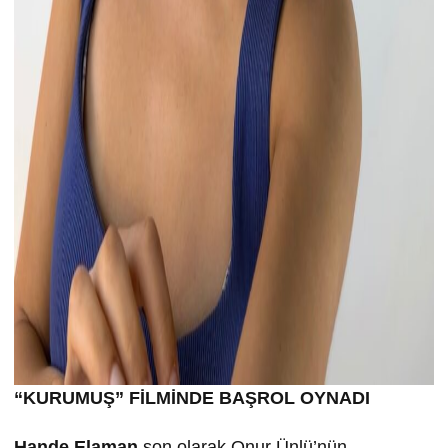
“KURUMU
Ş” FİLMİND
E BA
ŞROL OYNADI
Hande Elaman
son olarak Onur Ünlü’nün