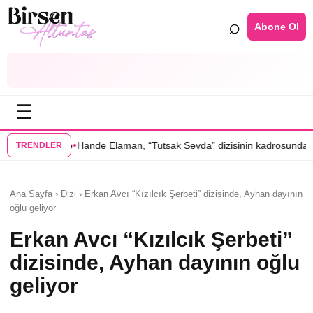
⌕
Abone Ol
☰
•
ande Elaman, “Tutsak Sevda” dizisinin kadrosunda
Serenay Sarıkaya’lı 
TRENDLER
Ana Sayfa › Dizi › Erkan Avcı “Kızılcık Şerbeti” dizisinde, Ayhan dayının
oğlu geliyor
Erkan Avcı “Kızılcık Şerbeti”
dizisinde, Ayhan dayının oğlu
geliyor