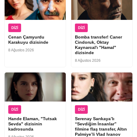
DIZI
DIZI
Cenan Çamyurdu
Bomba transfer! Caner
Karakuyu dizisinde
Cindoruk, Oktay
Kaynarcal'ı "Hamal"
8 Ağustos 2026
dizisinde
8 Ağustos 2026
DIZI
DIZI
Hande Elaman, "Tutsak
Serenay Sarıkaya’lı
Sevda" dizisinin
“Sevdiğim İnsanlar”
kadrosunda
filmine flaş transfer, Altın
Palmiye’li Vlad Ivanov