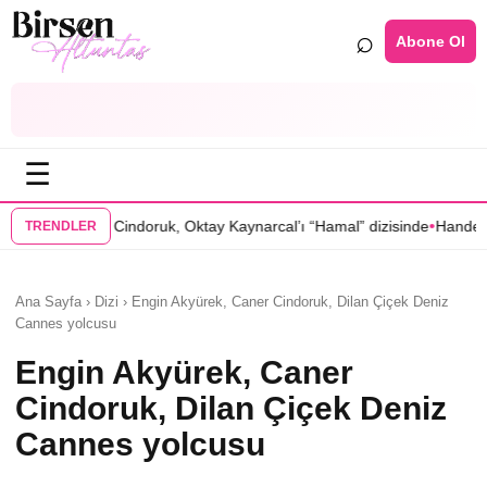
⌕
Abone Ol
☰
•
ruk, Oktay Kaynarcal’ı “Hamal” dizisinde
Hande Elaman, “Tutsak Sevd
TRENDLER
Ana Sayfa › Dizi › Engin Akyürek, Caner Cindoruk, Dilan Çiçek Deniz
Cannes yolcusu
Engin Akyürek, Caner
Cindoruk, Dilan Çiçek Deniz
Cannes yolcusu