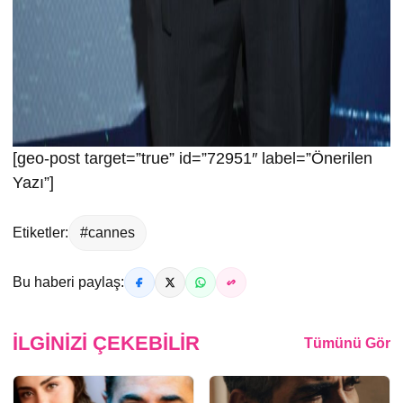
[geo-post target=”true” id=”72951″ label=”Önerilen
Yazı”]
Etiketler:
#cannes
Bu haberi paylaş:
İLGINIZI ÇEKEBILIR
Tümünü Gör