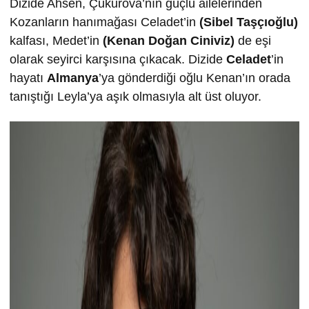
Dizide Ahsen, Çukurova’nın güçlü ailelerinden
Kozanların hanımağası Celadet’in
(Sibel Taşçıoğlu)
kalfası, Medet’in
(Kenan Doğan Ciniviz)
de eşi
olarak seyirci karşısına çıkacak. Dizide
Celadet
’in
hayatı
Almanya
’ya gönderdiği oğlu Kenan’ın orada
tanıştığı Leyla’ya aşık olmasıyla alt üst oluyor.