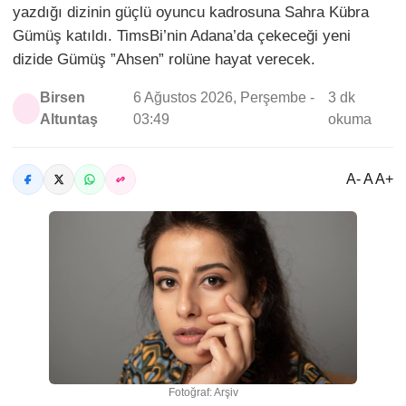
yazdığı dizinin güçlü oyuncu kadrosuna Sahra Kübra
Gümüş katıldı. TimsBi’nin Adana’da çekeceği yeni
dizide Gümüş ”Ahsen” rolüne hayat verecek.
Birsen
6 Ağustos 2026, Perşembe -
3 dk
Altuntaş
03:49
okuma
A- A A+
Fotoğraf: Arşiv