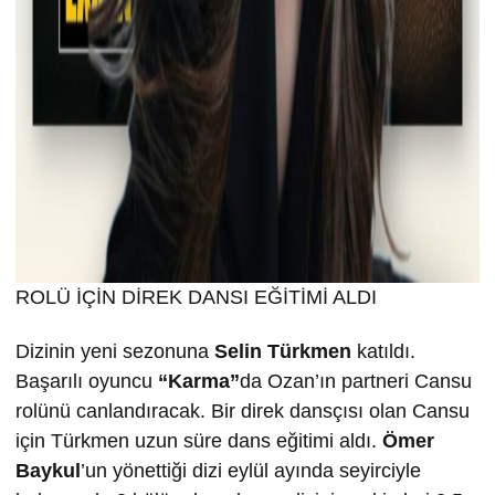
ROLÜ İÇİN DİREK DANSI EĞİTİMİ ALDI
Dizinin yeni sezonuna
Selin T
ürkmen
katıldı.
Başarılı oyuncu
“Karma”
da Ozan’ın partneri Cansu
rolünü canlandıracak. Bir direk dansçısı olan Cansu
için Türkmen uzun süre dans eğitimi aldı.
Ömer
Baykul
’un yönettiği dizi eylül ayında seyirciyle