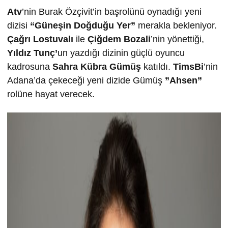
Atv
’nin Burak Özçivit’in başrolünü oynadığı yeni
dizisi
“Güneşin Doğduğu Yer”
merakla bekleniyor.
Çağrı Lostuvalı
ile
Çiğdem Bozali
’nin yönettiği,
Yıldız Tunç’
un yazdığı dizinin güçlü oyuncu
kadrosuna
Sahra Kübra Gümüş
katıldı.
TimsBi
’nin
Adana’da çekeceği yeni dizide Gümüş
”Ahsen”
rolüne hayat verecek.