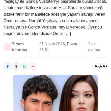
Yeşilçay ile Gonca Vuslateri’yi başrollerde buluşturacak.
Unutulmaz dizilere imza atan Hilal Saral’ın yöneteceği
dizide fakir bir mahallede ailesiyle yaşam savaşı veren
Ömür ustaya Nurgül Yeşilçay, zengin ailenin annesi
Nevra’ya ise Gonca Vuslateri hayat verecek. Oyuncu
seçimi devam eden dizide Ömür […]
Birsen
26 Nisan 2026, Pazar -
3 dk
Altuntaş
16:51
okuma
A- A A+