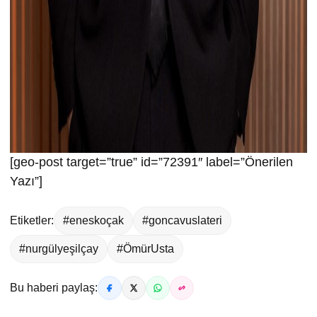
[geo-post target=”true” id=”72391″ label=”Önerilen
Yazı”]
Etiketler:
#eneskoçak
#goncavuslateri
#nurgülyeşilçay
#ÖmürUsta
Bu haberi paylaş: