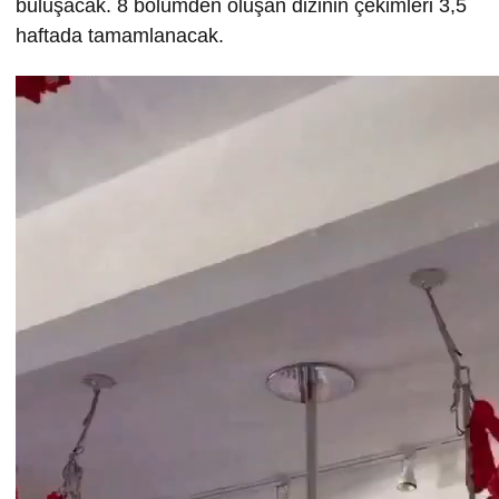
buluşacak. 8 bölümden oluşan dizinin çekimleri 3,5
haftada tamamlanacak.