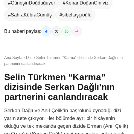
#GüneşinDoğduğuyer
#KenanDoğanCiniviz
#SahraKübraGümüş
#sibeltaşçıoğlu
Bu haberi paylaş:
Ana Sayfa › Dizi › Selin Türkmen “Karma” dizisinde Serkan Dağlı’nın
partnerini canlandıracak
Selin Türkmen “Karma”
dizisinde Serkan Dağlı’nın
partnerini canlandıracak
Serkan Dağlı ve Anıl Çelik’in başrolünü oynadığı dizi
yarın sete çıkıyor. Her bölümde ayrı bir hikâyenin
olduğu ve tek mekânda geçen dizide Erman (Anıl Çelik)
ve Ozan’ın (Serkan Dağlı) yeni maceraları anlatılacak.