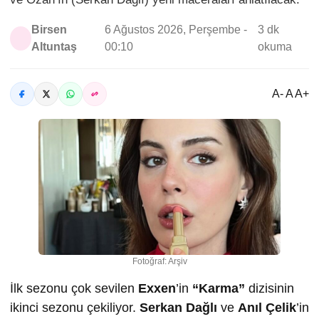
Birsen
6 Ağustos 2026, Perşembe -
3 dk
Altuntaş
00:10
okuma
A- A A+
Fotoğraf: Arşiv
İlk sezonu çok sevilen
Exxen
’in
“Karma”
dizisinin
ikinci sezonu çekiliyor.
Serkan Dağlı
ve
Anıl Çelik
’in