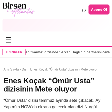
⌕
Abone Ol
☰
•
” dizisinde Serkan Dağlı’nın partnerini canlandıracak
Daha 17’ye Emir
TRENDLER
Ana Sayfa › Dizi › Enes Koçak “Ömür Usta” dizisinin Mete oluyor
Enes Koçak “Ömür Usta”
dizisinin Mete oluyor
“Ömür Usta” dizisi temmuz ayında sete çıkacak. Ay
Yapım’ın NOW’da ekrana gelecek olan dizi Nurgül