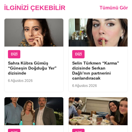
İLGINIZI ÇEKEBILIR
Tümünü Gör
DIZI
DIZI
Sahra Kübra Gümüş
Selin Türkmen “Karma”
“Güneşin Doğduğu Yer”
dizisinde Serkan
dizisinde
Dağlı’nın partnerini
canlandıracak
6 Ağustos 2026
6 Ağustos 2026