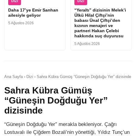
DIZI
DIZI
Daha 17’ye Emir Sarıhan
“Yeraltı” dizisinin Melek’i
ailesiyle geliyor
Ülkü Hilal Çiftçi’nin
babası Ünal Çiftçi’den
5 Ağustos 2026
kızının menajeri ve
partneri Hakan Çelebi
hakkında suç duyurusu
5 Ağustos 2026
Ana Sayfa › Dizi › Sahra Kübra Gümüş “Güneşin Doğduğu Yer” dizisinde
Sahra Kübra Gümüş
“Güneşin Doğduğu Yer”
dizisinde
“Güneşin Doğduğu Yer” merakla bekleniyor. Çağrı
Lostuvalı ile Çiğdem Bozali’nin yönettiği, Yıldız Tunç’un