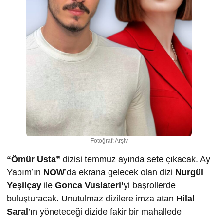
Fotoğraf: Arşiv
“Ömür Usta”
dizisi temmuz ayında sete çıkacak. Ay
Yapım’ın
NOW
’da ekrana gelecek olan dizi
Nurgül
Ye
şilçay
ile
Gonca Vuslateri’
yi başrollerde
buluşturacak. Unutulmaz dizilere imza atan
Hilal
Saral
’ın yöneteceği dizide fakir bir mahallede