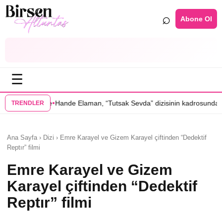
⌕
Abone Ol
☰
•
de Elaman, “Tutsak Sevda” dizisinin kadrosunda
Serenay Sarıkaya’lı “
TRENDLER
Ana Sayfa › Dizi › Emre Karayel ve Gizem Karayel çiftinden “Dedektif
Reptır” filmi
Emre Karayel ve Gizem
Karayel çiftinden “Dedektif
Reptır” filmi