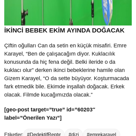
İKİNCİ BEBEK EKİM AYINDA DOĞACAK
Çiftin oğulları Can da setin en küçük misafiri. Emre
Karayel, “Ben de çalışacağım diyor. Kuklacılık
konusunda da hiç fena değil. Belki ileride o da
kuklacı olur” derken ikinci bebeklerine hamile olan
Gizem Karayel, “O da sette büyüyor. Koşturmacada
fark etmedik bile. Ekimde inşallah doğacak. Erkek
olacak. Filmde kucağımızda olacak.”
[geo-post target=”true” id=”60203″
label=”Önerilen Yazı”]
Etiketler:
#DedektifReptır
#dizi
#emrekarayel