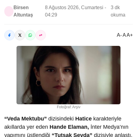
Birsen
8 Ağustos 2026, Cumartesi -
3 dk
Altuntaş
04:29
okuma
A- A A+
Fotoğraf: Arşiv
“Veda Mektubu”
dizisindeki
Hatice
karakteriyle
akıllarda yer eden
Hande Elaman,
İnter Medya’nın
yapımını üstlendiği
“Tutsak Sevda”
dizisiyle anlaştı.