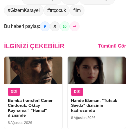
#GizemKarayel
#trtçocuk
film
Bu haberi paylaş:
İLGINIZI ÇEKEBILIR
Tümünü Gör
DIZI
DIZI
Bomba transfer! Caner
Hande Elaman, "Tutsak
Cindoruk, Oktay
Sevda" dizisinin
Kaynarcal'ı "Hamal"
kadrosunda
dizisinde
8 Ağustos 2026
8 Ağustos 2026