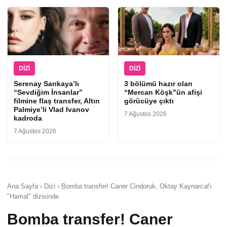
DIZI
DIZI
Serenay Sarıkaya’lı
3 bölümü hazır olan
“Sevdiğim İnsanlar”
“Mercan Köşk”ün afişi
filmine flaş transfer, Altın
görücüye çıktı
Palmiye’li Vlad Ivanov
7 Ağustos 2026
kadroda
7 Ağustos 2026
Ana Sayfa › Dizi › Bomba transfer! Caner Cindoruk, Oktay Kaynarcal'ı
"Hamal" dizisinde
Bomba transfer! Caner