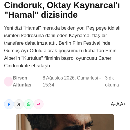
Cindoruk, Oktay Kaynarcal'ı
"Hamal" dizisinde
Yeni dizi "Hamal" merakla bekleniyor. Peş peşe iddialı
isimleri kadrosuna dahil eden Kaynarca, flaş bir
transfere daha imza attı. Berlin Film Festivali'nde
Gümüş Ayı Ödülü alarak göğsümüzü kabartan Emin
Alper'in "Kurtuluş" filminin başrol oyuncusu Caner
Cindoruk ile el sıkıştı.
Birsen
8 Ağustos 2026, Cumartesi -
3 dk
Altuntaş
15:34
okuma
A- A A+