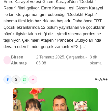
Emre Karayel ve eşi Gizem Karayel’den “Dedektif
Reptır” filmi geliyor. Emre Karayel, eşi Gizem Karayel
ile birlikte yapımcılığını üstlendiği “Dedektif Reptır”
sinema filmi için hazırlıklara başladı. Daha önce TRT
Çocuk ekranlarında 52 bölüm yayınlanan ve çocukların
büyük ilgiyle takip ettiği dizi, şimdi sinema perdesine
taşınıyor. Çekimleri Ataşehir Pancake Stüdyoları’nda
devam eden filmde, gerçek zamanlı VFX […]
Birsen
2 Temmuz 2025, Çarşamba -
3 dk
Altuntaş
03:08
okuma
A- A A+