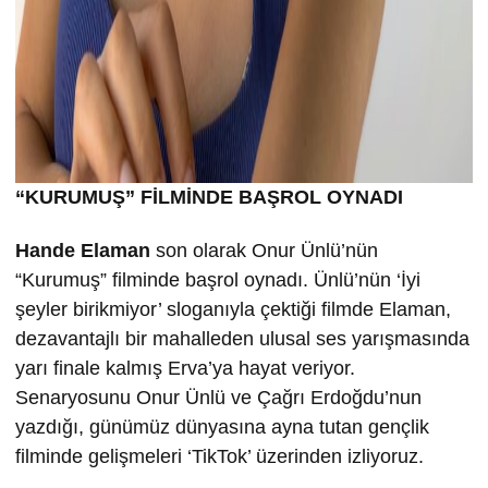
“KURUMU
Ş” FİLMİND
E BA
ŞROL OYNADI
Hande Elaman
son olarak Onur Ünlü’nün
“Kurumuş” filminde başrol oynadı. Ünlü’nün ‘İyi
şeyler birikmiyor’ sloganıyla çektiği filmde Elaman,
dezavantajlı bir mahalleden ulusal ses yarışmasında
yarı finale kalmış Erva’ya hayat veriyor.
Senaryosunu Onur Ünlü ve Çağrı Erdoğdu’nun
yazdığı, günümüz dünyasına ayna tutan gençlik
filminde gelişmeleri ‘TikTok’ üzerinden izliyoruz.