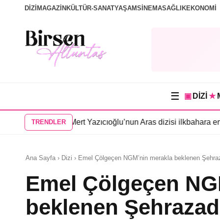
DİZİ
MAGAZİN
KÜLTÜR-SANAT
YAŞAM
SİNEMA
SAĞLIK
EKONOMİ
☰
▣
DİZİ
★
ayınlandı
•
Mert Yazıcıoğlu’nun Aras dizisi ilkbahara ertelendi
•
Gö
TRENDLER
Ana Sayfa › Dizi › Emel Çölgeçen NGM’nin merakla beklenen Şehraz
Emel Çölgeçen NG
beklenen Şehrazad 