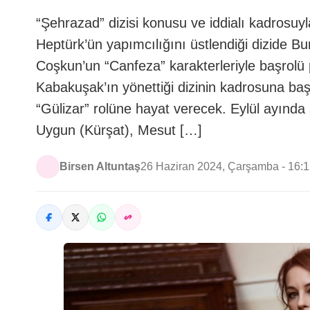
“Şehrazad” dizisi konusu ve iddialı kadrosuy
Heptürk’ün yapımcılığını üstlendiği dizide B
Coşkun’un “Canfeza” karakterleriyle başrolü
Kabakuşak’ın yönettiği dizinin kadrosuna ba
“Gülizar” rolüne hayat verecek. Eylül ayında
Uygun (Kürşat), Mesut […]
Birsen Altuntaş
26 Haziran 2024, Çarşamba - 16: