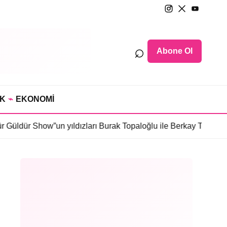
⌕
Abone Ol
IK
⌁
EKONOMİ
how”un yıldızları Burak Topaloğlu ile Berkay Tulumbacı “Ecünni”