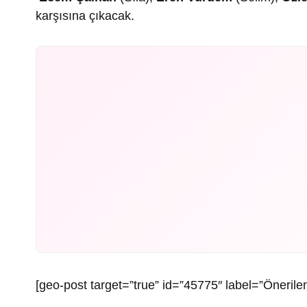
karşısına çıkacak.
[geo-post target=”true” id=”45775″ label=”Önerilen