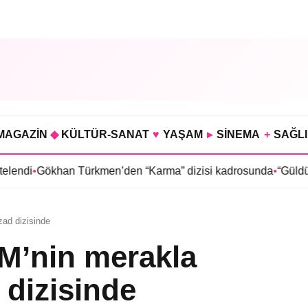
MAGAZİN
◆
KÜLTÜR-SANAT
♥
YAŞAM
▸
SİNEMA
+
SAĞL
khan Türkmen’den “Karma” dizisi kadrosunda
•
“Güldür Güldür S
ad dizisinde
M’nin merakla
dizisinde