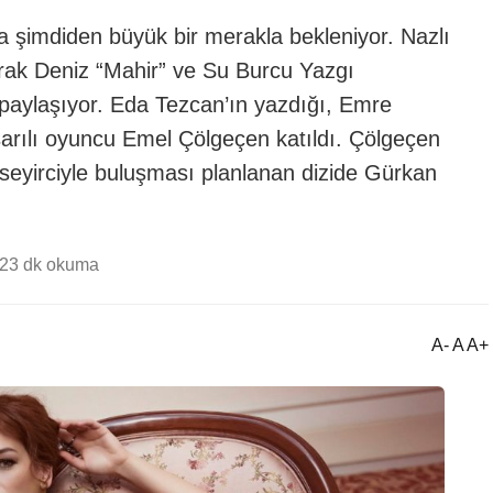
la şimdiden büyük bir merakla bekleniyor. Nazlı
urak Deniz “Mahir” ve Su Burcu Yazgı
 paylaşıyor. Eda Tezcan’ın yazdığı, Emre
şarılı oyuncu Emel Çölgeçen katıldı. Çölgeçen
 seyirciyle buluşması planlanan dizide Gürkan
12
3 dk okuma
A- A A+