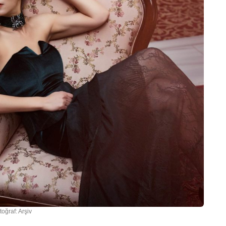
toğraf: Arşiv