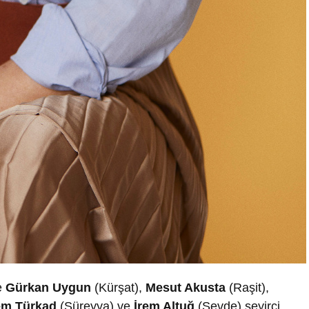
e
Gürkan Uygun
(Kürşat),
Mesut Akusta
(Raşit),
em Türkad
(Süreyya) ve
İrem Altuğ
(Sevde) seyirci