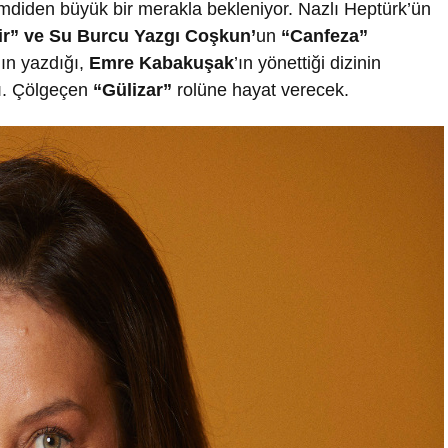
imdiden büyük bir merakla bekleniyor. Nazlı Heptürk’ün
r” ve Su Burcu Yazgı Coşkun’
un
“Canfeza”
’ın yazdığı,
Emre Kabakuşak
’ın yönettiği dizinin
ı. Çölgeçen
“Gülizar”
rolüne hayat verecek.