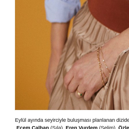
Eylül ayında seyirciyle buluşması planlanan dizid
Ecem Çalhan
(Sıla),
Eren Vurdem
(Selim),
Özl