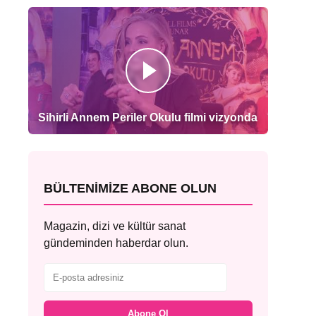
Sihirli Annem Periler Okulu filmi vizyonda
BÜLTENIMIZE ABONE OLUN
Magazin, dizi ve kültür sanat
gündeminden haberdar olun.
Abone Ol