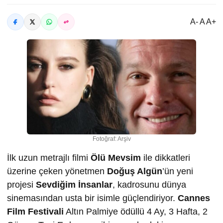
A- A A+
Fotoğraf: Arşiv
İlk uzun metrajlı filmi
Ölü Mevsim
ile dikkatleri
üzerine çeken yönetmen
Doğuş Algün
’ün yeni
projesi
Sevdiğim İnsanlar
, kadrosunu dünya
sinemasından usta bir isimle güçlendiriyor.
Cannes
Film Festivali
Altın Palmiye ödüllü 4 Ay, 3 Hafta, 2