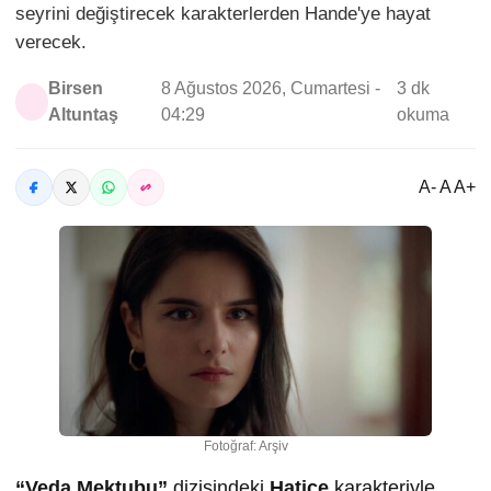
seyrini değiştirecek karakterlerden Hande'ye hayat
verecek.
Birsen
8 Ağustos 2026, Cumartesi -
3 dk
Altuntaş
04:29
okuma
A- A A+
Fotoğraf: Arşiv
“Veda Mektubu”
dizisindeki
Hatice
karakteriyle