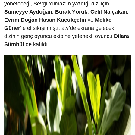
yöneteceği, Sevgi Yılmaz’ın yazdığı dizi için
Sümeyye Aydoğan, Burak Yörük
,
Celil Nalçaka
n,
Evrim Doğan
Hasan Küçükçetin
ve
Melike
Güner
’le el sıkışılmıştı. atv’de ekrana gelecek
dizinin genç oyuncu ekibine yetenekli oyuncu
Dilara
Sümbül
de katıldı.