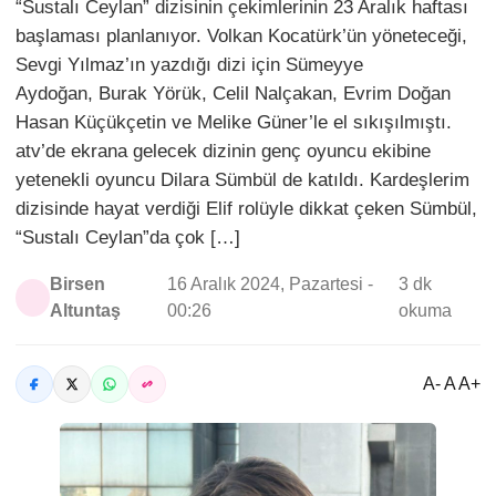
“Sustalı Ceylan” dizisinin çekimlerinin 23 Aralık haftası
başlaması planlanıyor. Volkan Kocatürk’ün yöneteceği,
Sevgi Yılmaz’ın yazdığı dizi için Sümeyye
Aydoğan, Burak Yörük, Celil Nalçakan, Evrim Doğan
Hasan Küçükçetin ve Melike Güner’le el sıkışılmıştı.
atv’de ekrana gelecek dizinin genç oyuncu ekibine
yetenekli oyuncu Dilara Sümbül de katıldı. Kardeşlerim
dizisinde hayat verdiği Elif rolüyle dikkat çeken Sümbül,
“Sustalı Ceylan”da çok […]
Birsen
16 Aralık 2024, Pazartesi -
3 dk
Altuntaş
00:26
okuma
A- A A+