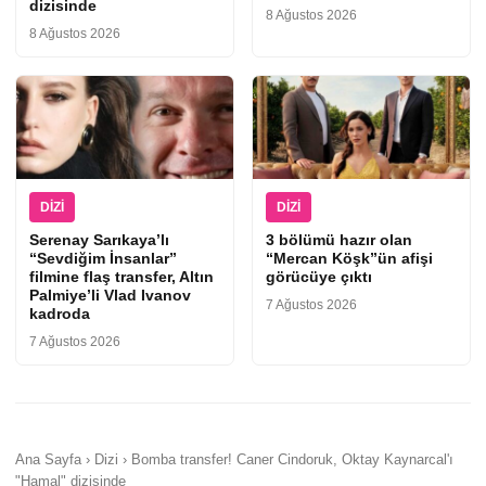
dizisinde
8 Ağustos 2026
8 Ağustos 2026
DIZI
DIZI
Serenay Sarıkaya’lı
3 bölümü hazır olan
“Sevdiğim İnsanlar”
“Mercan Köşk”ün afişi
filmine flaş transfer, Altın
görücüye çıktı
Palmiye’li Vlad Ivanov
7 Ağustos 2026
kadroda
7 Ağustos 2026
Ana Sayfa › Dizi › Bomba transfer! Caner Cindoruk, Oktay Kaynarcal'ı
"Hamal" dizisinde