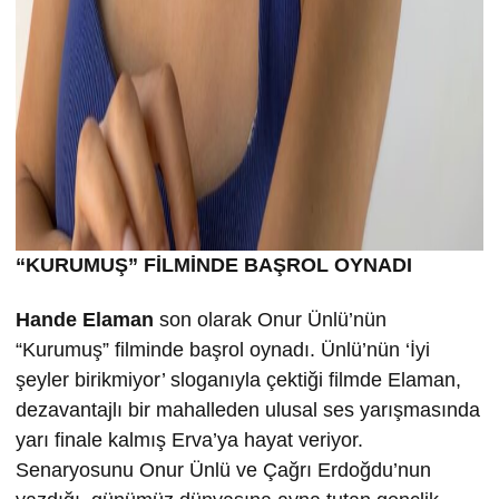
“KURUMU
Ş” FİLMİND
E BA
ŞROL OYNADI
Hande Elaman
son olarak Onur Ünlü’nün
“Kurumuş” filminde başrol oynadı. Ünlü’nün ‘İyi
şeyler birikmiyor’ sloganıyla çektiği filmde Elaman,
dezavantajlı bir mahalleden ulusal ses yarışmasında
yarı finale kalmış Erva’ya hayat veriyor.
Senaryosunu Onur Ünlü ve Çağrı Erdoğdu’nun