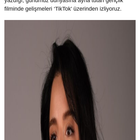
yazdığı, günümüz dünyasına ayna tutan gençlik
filminde gelişmeleri ‘TikTok’ üzerinden izliyoruz.