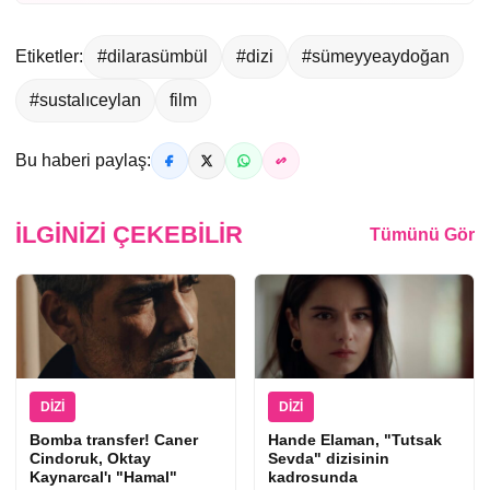
Etiketler:
#dilarasümbül
#dizi
#sümeyyeaydoğan
#sustalıceylan
film
Bu haberi paylaş:
İLGINIZI ÇEKEBILIR
Tümünü Gör
DIZI
DIZI
Bomba transfer! Caner
Hande Elaman, "Tutsak
Cindoruk, Oktay
Sevda" dizisinin
Kaynarcal'ı "Hamal"
kadrosunda