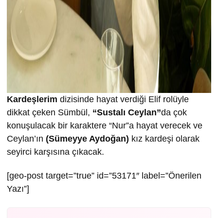
Kardeşlerim
dizisinde hayat verdiği Elif rolüyle
dikkat çeken Sümbül,
“Sustalı Ceylan”
da çok
konuşulacak bir karaktere “Nur”a hayat verecek ve
Ceylan’ın
(Sümeyye Aydoğan)
kız kardeşi olarak
seyirci karşısına çıkacak.
[geo-post target=”true” id=”53171″ label=”Önerilen
Yazı”]