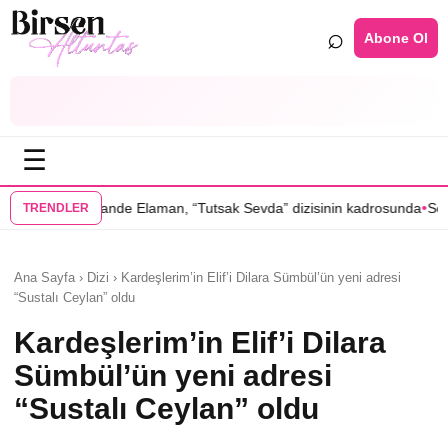
⌕
Abone Ol
☰
•
aman, “Tutsak Sevda” dizisinin kadrosunda
Serenay Sarıkaya’lı “Sevdiğ
TRENDLER
Ana Sayfa › Dizi › Kardeşlerim’in Elif’i Dilara Sümbül’ün yeni adresi
“Sustalı Ceylan” oldu
Kardeşlerim’in Elif’i Dilara
Sümbül’ün yeni adresi
“Sustalı Ceylan” oldu