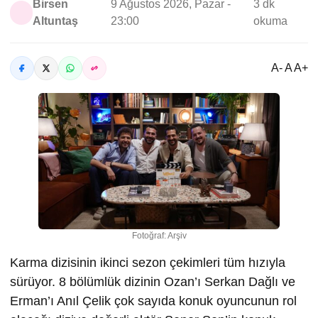
Birsen
9 Ağustos 2026, Pazar -
3 dk
Altuntaş
23:00
okuma
A- A A+
Fotoğraf: Arşiv
Karma dizisinin ikinci sezon çekimleri tüm hızıyla
sürüyor. 8 bölümlük dizinin Ozan’ı Serkan Dağlı ve
Erman’ı Anıl Çelik çok sayıda konuk oyuncunun rol