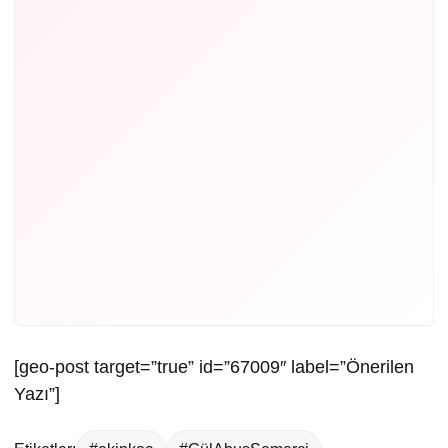
[geo-post target=”true” id=”67009″ label=”Önerilen
Yazı”]