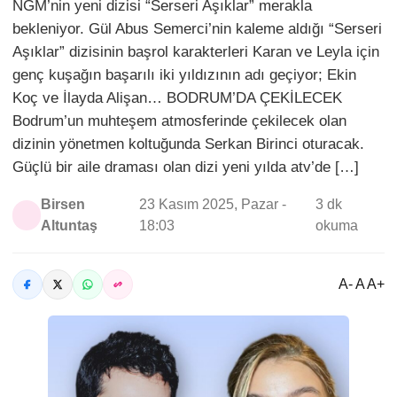
NGM’nin yeni dizisi “Serseri Aşıklar” merakla
bekleniyor. Gül Abus Semerci’nin kaleme aldığı “Serseri
Aşıklar” dizisinin başrol karakterleri Karan ve Leyla için
genç kuşağın başarılı iki yıldızının adı geçiyor; Ekin
Koç ve İlayda Alişan… BODRUM’DA ÇEKİLECEK
Bodrum’un muhteşem atmosferinde çekilecek olan
dizinin yönetmen koltuğunda Serkan Birinci oturacak.
Güçlü bir aile draması olan dizi yeni yılda atv’de […]
Birsen
23 Kasım 2025, Pazar -
3 dk
Altuntaş
18:03
okuma
A- A A+