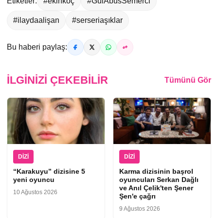
Etiketler:
#ekinkoç
#GülAbusSemerci
#ilaydaalişan
#serseriaşıklar
Bu haberi paylaş:
İLGINIZI ÇEKEBILIR
Tümünü Gör
DIZI
DIZI
“Karakuyu” dizisine 5
Karma dizisinin başrol
yeni oyuncu
oyuncuları Serkan Dağlı
ve Anıl Çelik'ten Şener
10 Ağustos 2026
Şen'e çağrı
9 Ağustos 2026