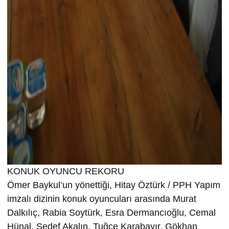
KONUK OYUNCU REKORU
Ömer Baykul’un yönettiği, Hitay Öztürk / PPH Yapım
imzalı dizinin konuk oyuncuları arasında Murat
Dalkılıç, Rabia Soytürk, Esra Dermancıoğlu, Cemal
Hünal, Sedef Akalın, Tuğçe Karabayır, Gökhan