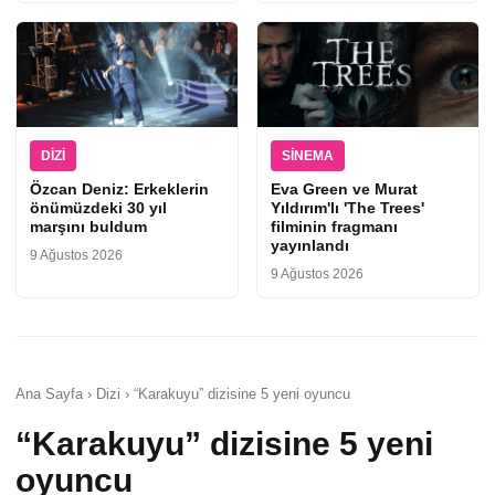
DIZI
SINEMA
Özcan Deniz: Erkeklerin
Eva Green ve Murat
önümüzdeki 30 yıl
Yıldırım'lı 'The Trees'
marşını buldum
filminin fragmanı
yayınlandı
9 Ağustos 2026
9 Ağustos 2026
Ana Sayfa › Dizi › “Karakuyu” dizisine 5 yeni oyuncu
“Karakuyu” dizisine 5 yeni
oyuncu