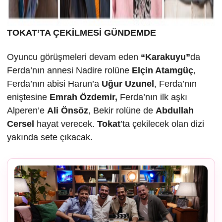
TOKAT’TA ÇEK
İLMESİ GÜNDEMDE
Oyuncu görüşmeleri devam eden
“Karakuyu”
da
Ferda’nın annesi Nadire rolüne
Elçin Atamgüç
,
Ferda’nın abisi Harun’a
U
ğur Uzunel
, Ferda’nın
eniştesine
Emrah Özdemir,
Ferda’nın ilk aşkı
Alperen’e
Ali Önsöz
, Bekir rolüne de
Abdullah
Cersel
hayat verecek.
Tokat
’ta çekilecek olan dizi
yakında sete çıkacak.