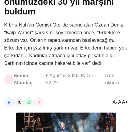
önümüzdeki 30 yıl marşını
buldum
Kıbrıs Nuh'un Gemisi Otel'de sahne alan Özcan Deniz,
"Kalp Yarası" şarkısını söylemeden önce, "Erkeklere
sözüm var. Onların repetuvarından başlayacağım.
Erkekler için yazılmış şarkım var. Erkeklerin haberi yok
şarkıdan... Kadınlar atmaca gibi atlayıp, satın aldı.
Şarkının içinde kadına hakaret bile var" dedi.
Birsen
9 Ağustos 2026, Pazar -
3 dk
Altuntaş
22:22
okuma
A- A A+