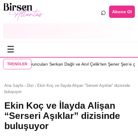
⌕
Abone Ol
☰
•
arı Serkan Dağlı ve Anıl Çelik’ten Şener Şen’e çağrı
Özcan Deniz: Erke
TRENDLER
Ana Sayfa › Dizi › Ekin Koç ve İlayda Alişan “Serseri Aşıklar” dizisinde
buluşuyor
Ekin Koç ve İlayda Alişan
“Serseri Aşıklar” dizisinde
buluşuyor