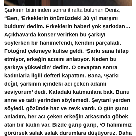
Şarkının bitiminden sonra itirafta bulunan Deniz,
“Ben, ‘Erkeklerin önümüzdeki 30 yıl marşını
buldum’ dedim. Erkeklerin haberi yok şarkıdan…
Açıkhava’da konser verirken bu şarkıyı
söylerken bir hanımefendi, kendini parçaladı.
Fotoğraf çekmeye kulise geldi. ‘Şarkı sana hitap
etmiyor, erkeğin acısını anlatıyor. Neden bu
şarkıya yükseldin’ dedim. O cevaptan sonra
kadınlarla ilgili defteri kapattım. Bana, ‘Şarkı
değil, şarkının içindeki acı çeken adamı
seviyorum’ dedi. Kafadaki katmanlara bak. Bunu
anne ve tatlı yerinden söylemedi. Şeytani yerden
söyledi, gözünde haz ve zevk vardı. O gün şunu
anladım, her acı çeken erkeğin arkasında göbek
atan bir kadın var. Bizde garip garip, ‘O halimimiz
görürsek salak salak durumlara düşüyoruz. Daha