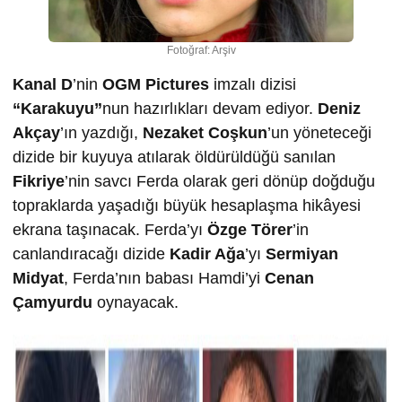
Fotoğraf: Arşiv
Kanal D
’nin
OGM Pictures
imzalı dizisi
“Karakuyu”
nun hazırlıkları devam ediyor.
Deniz
Akçay
’ın yazdığı,
Nezaket Coşkun
’un yöneteceği
dizide bir kuyuya atılarak öldürüldüğü sanılan
Fikriye
’nin savcı Ferda olarak geri dönüp doğduğu
topraklarda yaşadığı büyük hesaplaşma hikâyesi
ekrana taşınacak. Ferda’yı
Özge Törer
’in
canlandıracağı dizide
Kadir Ağa
’yı
Sermiyan
Midyat
, Ferda’nın babası Hamdi’yi
Cenan
Çamyurdu
oynayacak.