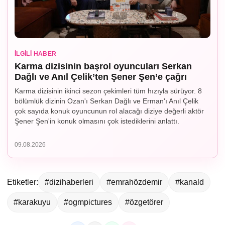
İLGILI HABER
Karma dizisinin başrol oyuncuları Serkan
Dağlı ve Anıl Çelik’ten Şener Şen’e çağrı
Karma dizisinin ikinci sezon çekimleri tüm hızıyla sürüyor. 8
bölümlük dizinin Ozan'ı Serkan Dağlı ve Erman'ı Anıl Çelik
çok sayıda konuk oyuncunun rol alacağı diziye değerli aktör
Şener Şen'in konuk olmasını çok istediklerini anlattı.
09.08.2026
Etiketler:
#dizihaberleri
#emrahözdemir
#kanald
#karakuyu
#ogmpictures
#özgetörer