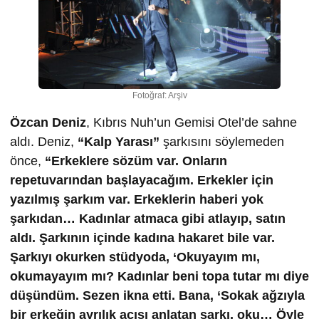
Fotoğraf: Arşiv
Özcan Deniz
, Kıbrıs Nuh’un Gemisi Otel’de sahne
aldı. Deniz,
“Kalp Yarası”
şarkısını söylemeden
önce,
“Erkeklere sözüm var. Onların
repetuvarından başlayacağım. Erkekler için
yazılmış şarkım var. Erkeklerin haberi yok
şarkıdan… Kadınlar atmaca gibi atlayıp, satın
aldı. Şarkının içinde kadına hakaret bile var.
Şarkıyı okurken stüdyoda, ‘Okuyayım mı,
okumayayım mı? Kadınlar beni topa tutar mı diye
düşündüm. Sezen ikna etti. Bana, ‘Sokak ağzıyla
bir erkeğin ayrılık acısı anlatan şarkı, oku… Öyle