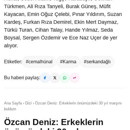
Türkmen, Ali Rıza Tanyeli, Burak Güneş, Müfit
Kayacan, Emin Oğuz Çelebi, Pınar Yıldırım, Suzan
Kardeş, Furkan Rıza Demirel, Ekin Mert Daymaz,
Türkü Turan, Cihan Talay, Hande Yılmaz, Seda
Boysal, Sergen Özdemir ve Ece Naz Uçer de yer
alıyor.
Etiketler:
#cemalhünal
#Karma
#serkandağlı
Bu haberi paylaş:
Ana Sayfa › Dizi › Özcan Deniz: Erkeklerin önümüzdeki 30 yıl marşını
buldum
Özcan Deniz: Erkeklerin