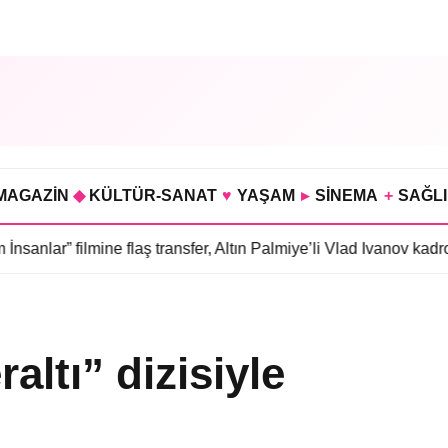
MAGAZİN
◆
KÜLTÜR-SANAT
♥
YAŞAM
▸
SİNEMA
+
SAĞL
ne flaş transfer, Altın Palmiye’li Vlad Ivanov kadroda
•
3 bölümü h
ltı” dizisiyle