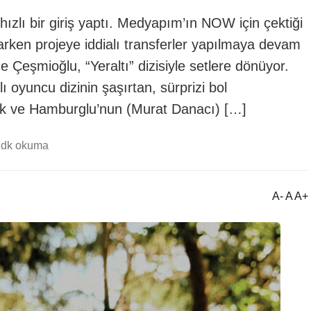
ızlı bir giriş yaptı. Medyapım’ın NOW için çektiği
larken projeye iddialı transferler yapılmaya devam
 Çeşmioğlu, “Yeraltı” dizisiyle setlere dönüyor.
ncu dizinin şaşırtan, sürprizi bol
cek ve Hamburglu’nun (Murat Danacı) […]
 dk okuma
A- A A+