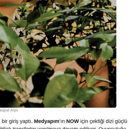
toğraf: Arşiv
bir giriş yaptı.
Medyapım
’ın
NOW
için çektiği dizi güçlü