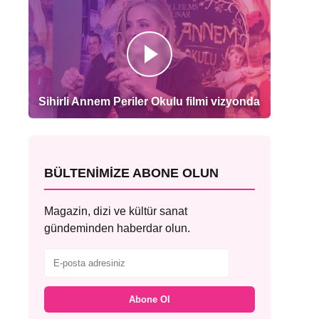
Sihirli Annem Periler Okulu filmi vizyonda
BÜLTENIMIZE ABONE OLUN
Magazin, dizi ve kültür sanat
gündeminden haberdar olun.
Abone Ol