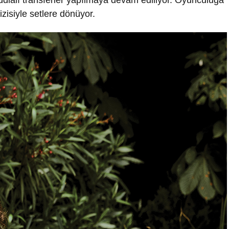
ddialı transferler yapılmaya devam ediliyor. Oyunculuğa
izisiyle setlere dönüyor.