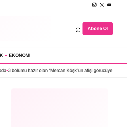
⌕
Abone Ol
IK
⌁
EKONOMİ
azır olan “Mercan Köşk”ün afişi görücüye çıktı
•
İmroz’da Bahar’ı