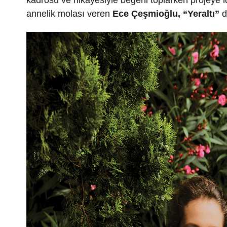
kadrosu ve hikâyesiyle beğeni toplarken projeye i
annelik molası veren
Ece Çeşmioğlu,
“Yeraltı”
d