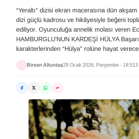
“Yeraltı” dizisi ekran macerasına dün akşam h
dizi güçlü kadrosu ve hikâyesiyle beğeni top
ediliyor. Oyunculuğa annelik molası veren Ece
HAMBURGLU’NUN KARDEŞİ HÜLYA Başarılı oyu
karakterlerinden “Hülya” rolüne hayat vere
Birsen Altuntaş
29 Ocak 2026, Perşembe - 18:51
3