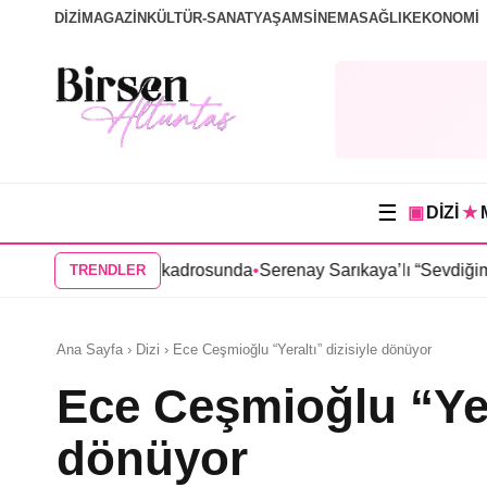
DİZİ
MAGAZİN
KÜLTÜR-SANAT
YAŞAM
SİNEMA
SAĞLIK
EKONOMİ
☰
▣
DİZİ
★
zisinin kadrosunda
•
Serenay Sarıkaya’lı “Sevdiğim İnsanlar” filmi
TRENDLER
Ana Sayfa › Dizi › Ece Ceşmioğlu “Yeraltı” dizisiyle dönüyor
Ece Ceşmioğlu “Yera
dönüyor