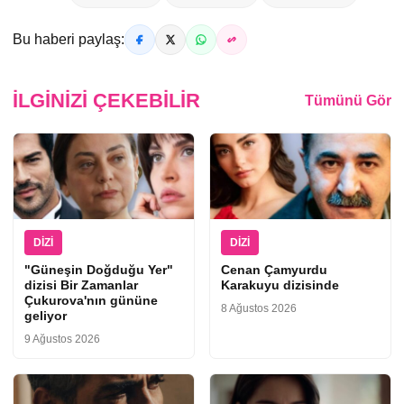
Bu haberi paylaş:
İLGINIZI ÇEKEBILIR
Tümünü Gör
DIZI
DIZI
"Güneşin Doğduğu Yer"
Cenan Çamyurdu
dizisi Bir Zamanlar
Karakuyu dizisinde
Çukurova'nın gününe
8 Ağustos 2026
geliyor
9 Ağustos 2026