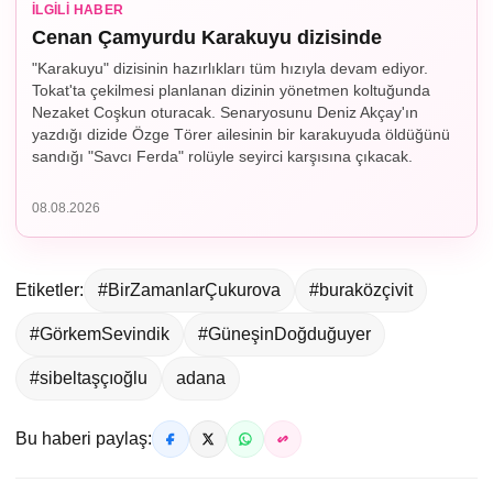
İLGILI HABER
Cenan Çamyurdu Karakuyu dizisinde
"Karakuyu" dizisinin hazırlıkları tüm hızıyla devam ediyor.
Tokat'ta çekilmesi planlanan dizinin yönetmen koltuğunda
Nezaket Coşkun oturacak. Senaryosunu Deniz Akçay'ın
yazdığı dizide Özge Törer ailesinin bir karakuyuda öldüğünü
sandığı "Savcı Ferda" rolüyle seyirci karşısına çıkacak.
08.08.2026
Etiketler:
#BirZamanlarÇukurova
#buraközçivit
#GörkemSevindik
#GüneşinDoğduğuyer
#sibeltaşçıoğlu
adana
Bu haberi paylaş: