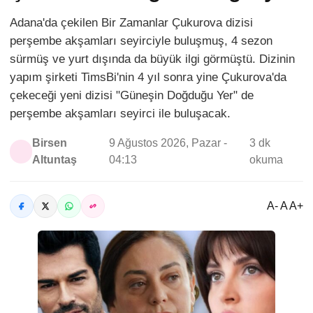
Adana'da çekilen Bir Zamanlar Çukurova dizisi
perşembe akşamları seyirciyle buluşmuş, 4 sezon
sürmüş ve yurt dışında da büyük ilgi görmüştü. Dizinin
yapım şirketi TimsBi'nin 4 yıl sonra yine Çukurova'da
çekeceği yeni dizisi "Güneşin Doğduğu Yer" de
perşembe akşamları seyirci ile buluşacak.
Birsen
9 Ağustos 2026, Pazar -
3 dk
Altuntaş
04:13
okuma
A- A A+