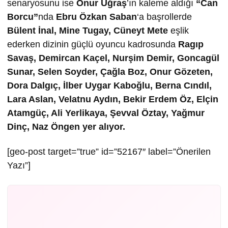
senaryosunu ise
Onur Uğraş
’ın kaleme aldığı
“Can
Borcu”
nda
Ebru Özkan Saban
‘a başrollerde
Bülent İnal, Mine Tugay, Cüneyt Mete
eşlik
ederken dizinin güçlü oyuncu kadrosunda
Ragıp
Savaş, Demircan Kaçel, Nurşim Demir, Goncagül
Sunar, Selen Soyder, Çağla Boz, Onur Gözeten,
Dora Dalgıç, İlber Uygar Kaboğlu, Berna Cındıl,
Lara Aslan, Velatnu Aydın, Bekir Erdem Öz, Elçin
Atamgüç, Ali Yerlikaya, Şevval Öztay, Yağmur
Dinç, Naz Öngen yer alıyor.
[geo-post target=”true” id=”52167″ label=”Önerilen
Yazı”]