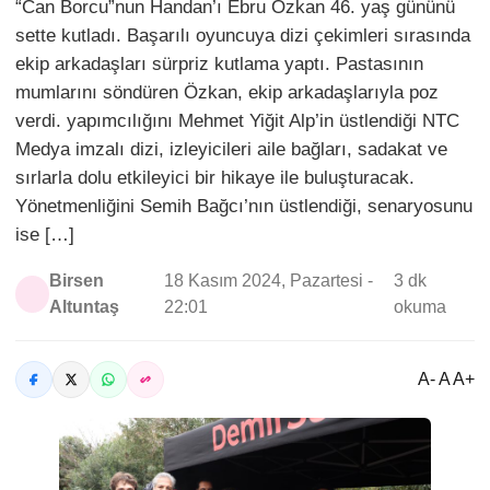
“Can Borcu”nun Handan’ı Ebru Özkan 46. yaş gününü
sette kutladı. Başarılı oyuncuya dizi çekimleri sırasında
ekip arkadaşları sürpriz kutlama yaptı. Pastasının
mumlarını söndüren Özkan, ekip arkadaşlarıyla poz
verdi. yapımcılığını Mehmet Yiğit Alp’in üstlendiği NTC
Medya imzalı dizi, izleyicileri aile bağları, sadakat ve
sırlarla dolu etkileyici bir hikaye ile buluşturacak.
Yönetmenliğini Semih Bağcı’nın üstlendiği, senaryosunu
ise […]
Birsen
18 Kasım 2024, Pazartesi -
3 dk
Altuntaş
22:01
okuma
A- A A+