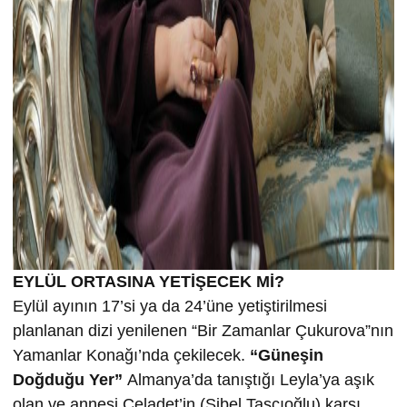
EYLÜL ORTASINA YETİŞECEK Mİ?
Eylül ayının 17’si ya da 24’üne yetiştirilmesi
planlanan dizi yenilenen “Bir Zamanlar Çukurova”nın
Yamanlar Konağı’nda çekilecek.
“Güneşin
Doğduğu Yer”
Almanya’da tanıştığı Leyla’ya aşık
olan ve annesi Celadet’in (Sibel Taşçıoğlu) karşı