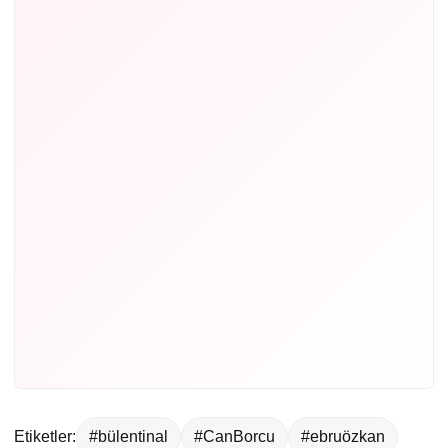
Etiketler:
#bülentinal
#CanBorcu
#ebruözkan