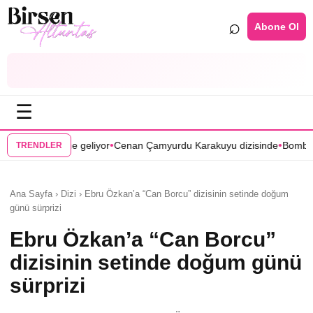
⌕
Abone Ol
☰
•
•
r
Cenan Çamyurdu Karakuyu dizisinde
Bomba transfer! Caner Cindoru
TRENDLER
Ana Sayfa › Dizi › Ebru Özkan’a “Can Borcu” dizisinin setinde doğum
günü sürprizi
Ebru Özkan’a “Can Borcu”
dizisinin setinde doğum günü
sürprizi