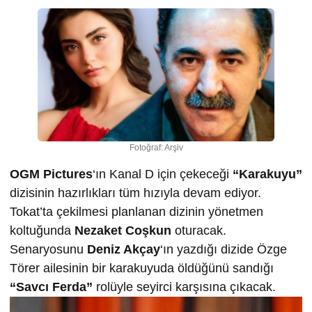
Fotoğraf: Arşiv
OGM Pictures
‘ın Kanal D için çekeceği
“Karakuyu”
dizisinin hazırlıkları tüm hızıyla devam ediyor.
Tokat’ta çekilmesi planlanan dizinin yönetmen
koltuğunda
Nezaket Coşkun
oturacak.
Senaryosunu
Deniz Akçay
‘ın yazdığı dizide Özge
Törer ailesinin bir karakuyuda öldüğünü sandığı
“Savcı Ferda”
rolüyle seyirci karşısına çıkacak.