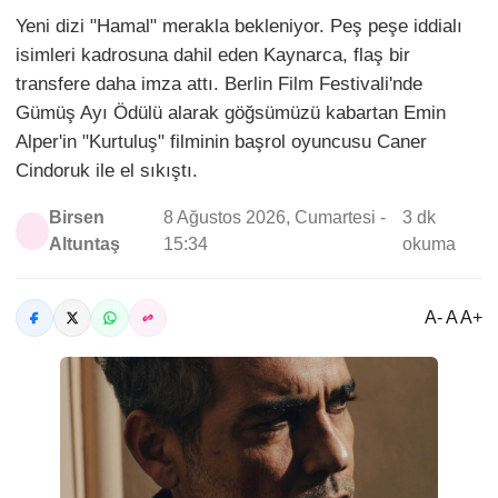
Yeni dizi "Hamal" merakla bekleniyor. Peş peşe iddialı
isimleri kadrosuna dahil eden Kaynarca, flaş bir
transfere daha imza attı. Berlin Film Festivali'nde
Gümüş Ayı Ödülü alarak göğsümüzü kabartan Emin
Alper'in "Kurtuluş" filminin başrol oyuncusu Caner
Cindoruk ile el sıkıştı.
Birsen
8 Ağustos 2026, Cumartesi -
3 dk
Altuntaş
15:34
okuma
A- A A+