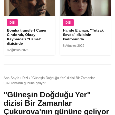
DIZI
DIZI
Bomba transfer! Caner
Hande Elaman, "Tutsak
Cindoruk, Oktay
Sevda" dizisinin
Kaynarcal'ı "Hamal"
kadrosunda
dizisinde
8 Ağustos 2026
8 Ağustos 2026
Ana Sayfa › Dizi › "Güneşin Doğduğu Yer" dizisi Bir Zamanlar
Çukurova'nın gününe geliyor
"Güneşin Doğduğu Yer"
dizisi Bir Zamanlar
Çukurova'nın gününe geliyor