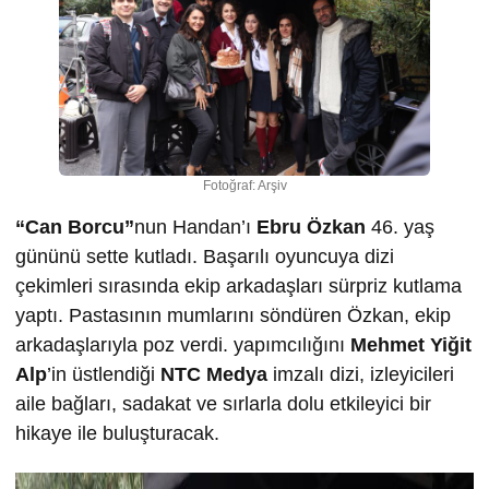
Fotoğraf: Arşiv
“Can Borcu”
nun Handan’ı
Ebru Özkan
46. yaş
gününü sette kutladı. Başarılı oyuncuya dizi
çekimleri sırasında ekip arkadaşları sürpriz kutlama
yaptı. Pastasının mumlarını söndüren Özkan, ekip
arkadaşlarıyla poz verdi. yapımcılığını
Mehmet Yiğit
Alp
’in üstlendiği
NTC Medya
imzalı dizi, izleyicileri
aile bağları, sadakat ve sırlarla dolu etkileyici bir
hikaye ile buluşturacak.