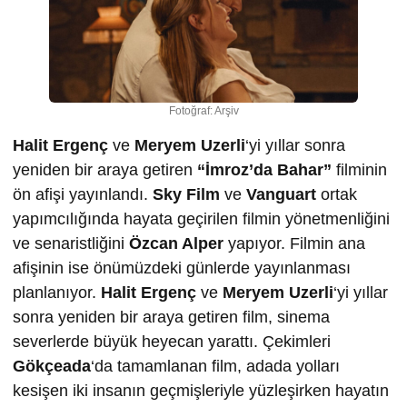
Fotoğraf: Arşiv
Halit Ergenç
ve
Meryem Uzerli
‘yi yıllar sonra
yeniden bir araya getiren
“İmroz’da Bahar”
filminin
ön afişi yayınlandı.
Sky Film
ve
Vanguart
ortak
yapımcılığında hayata geçirilen filmin yönetmenliğini
ve senaristliğini
Özcan Alper
yapıyor. Filmin ana
afişinin ise önümüzdeki günlerde yayınlanması
planlanıyor.
Halit Ergenç
ve
Meryem Uzerli
‘yi yıllar
sonra yeniden bir araya getiren film, sinema
severlerde büyük heyecan yarattı. Çekimleri
Gökçeada
‘da tamamlanan film, adada yolları
kesişen iki insanın geçmişleriyle yüzleşirken hayatın