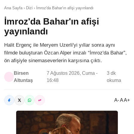
Ana Sayfa › Dizi › İmroz'da Bahar'ın afişi yayınlandı
İmroz'da Bahar'ın afişi
yayınlandı
Halit Ergenç ile Meryem Uzerli'yi yıllar sonra aynı
filmde buluşturan Özcan Alper imzalı “İmroz'da Bahar”,
ön afişiyle sinemaseverlerin karşısına çıktı.
Birsen
7 Ağustos 2026, Cuma -
3 dk
Altuntaş
16:48
okuma
A- A A+