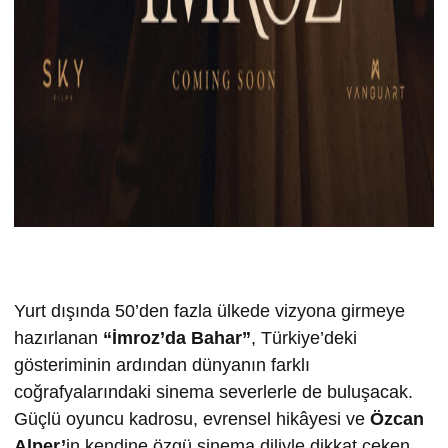
Yurt dışında 50’den fazla ülkede vizyona girmeye
hazırlanan
“İmroz’da Bahar”
, Türkiye’deki
gösteriminin ardından dünyanın farklı
coğrafyalarındaki sinema severlerle de buluşacak.
Güçlü oyuncu kadrosu, evrensel hikâyesi ve
Özcan
Alper’
in kendine özgü sinema diliyle dikkat çeken