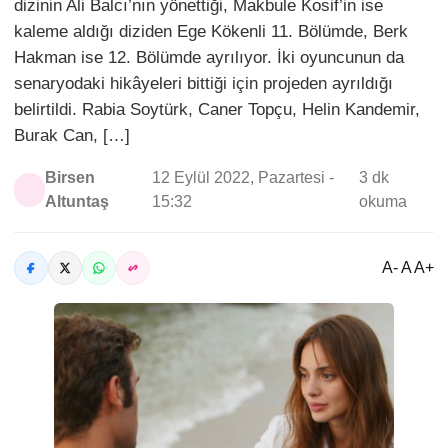
dizinin Ali Balcı’nın yönettiği, Makbule Kosif’in ise
kaleme aldığı diziden Ege Kökenli 11. Bölümde, Berk
Hakman ise 12. Bölümde ayrılıyor. İki oyuncunun da
senaryodaki hikâyeleri bittiği için projeden ayrıldığı
belirtildi. Rabia Soytürk, Caner Topçu, Helin Kandemir,
Burak Can, […]
Birsen
12 Eylül 2022, Pazartesi -
3 dk
Altuntaş
15:32
okuma
A- A A+