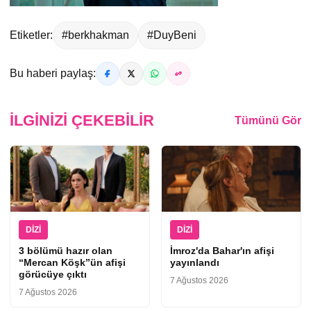
Etiketler:
#berkhakman
#DuyBeni
Bu haberi paylaş:
İLGINIZI ÇEKEBILIR
Tümünü Gör
DIZI
DIZI
3 bölümü hazır olan
İmroz'da Bahar'ın afişi
“Mercan Köşk”ün afişi
yayınlandı
görücüye çıktı
7 Ağustos 2026
7 Ağustos 2026