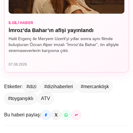
İLGILI HABER
İmroz’da Bahar’ın afişi yayınlandı
Halit Ergenç ile Meryem Uzerli'yi yıllar sonra aynı filmde
buluşturan Özcan Alper imzalı “İmroz'da Bahar”, ön afişiyle
sinemaseverlerin karşısına çıktı.
07.08.2026
Etiketler:
#dizi
#dizihaberleri
#mercanköşk
#toygarışıklı
ATV
Bu haberi paylaş: