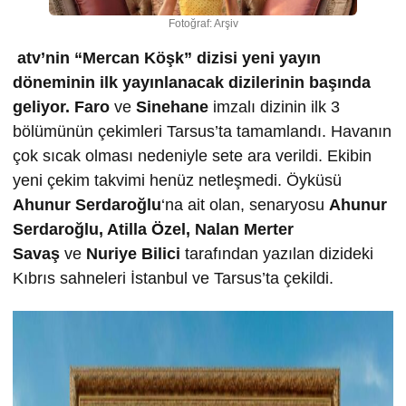
Fotoğraf: Arşiv
atv’nin “Mercan Köşk” dizisi yeni yayın
döneminin ilk yayınlanacak dizilerinin başında
geliyor.
Faro
ve
Sinehane
imzalı dizinin ilk 3
bölümünün çekimleri Tarsus’ta tamamlandı. Havanın
çok sıcak olması nedeniyle sete ara verildi. Ekibin
yeni çekim takvimi henüz netleşmedi. Öyküsü
Ahunur Serdaro
ğ
lu
‘na ait olan, senaryosu
Ahunur
Serdaro
ğ
lu, Atilla Özel, Nalan Merter
Sava
ş
ve
Nuriye Bilici
tarafından yazılan dizideki
Kıbrıs sahneleri İstanbul ve Tarsus’ta çekildi.