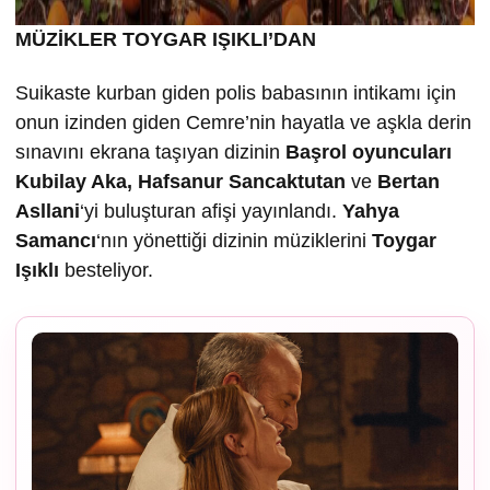
MÜZİKLER TOYGAR IŞIKLI’DAN
Suikaste kurban giden polis babasının intikamı için
onun izinden giden Cemre’nin hayatla ve aşkla derin
sınavını ekrana taşıyan dizinin
Ba
şrol oyuncuları
Kubilay Aka, Hafsanur Sancaktutan
ve
Bertan
Asllani
‘yi buluşturan afişi yayınlandı.
Yahya
Samancı
‘nın yönettiği dizinin müziklerini
Toygar
I
ş
ıklı
besteliyor.