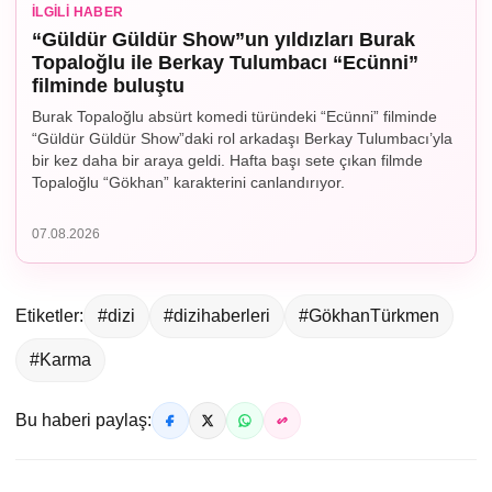
İLGILI HABER
“Güldür Güldür Show”un yıldızları Burak
Topaloğlu ile Berkay Tulumbacı “Ecünni”
filminde buluştu
Burak Topaloğlu absürt komedi türündeki “Ecünni” filminde
“Güldür Güldür Show”daki rol arkadaşı Berkay Tulumbacı’yla
bir kez daha bir araya geldi. Hafta başı sete çıkan filmde
Topaloğlu “Gökhan” karakterini canlandırıyor.
07.08.2026
Etiketler:
#dizi
#dizihaberleri
#GökhanTürkmen
#Karma
Bu haberi paylaş: