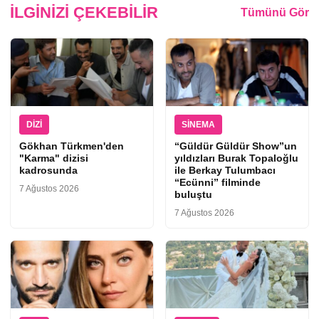
İLGINIZI ÇEKEBILIR
Tümünü Gör
DIZI
SINEMA
Gökhan Türkmen'den
“Güldür Güldür Show”un
"Karma" dizisi
yıldızları Burak Topaloğlu
kadrosunda
ile Berkay Tulumbacı
“Ecünni” filminde
7 Ağustos 2026
buluştu
7 Ağustos 2026