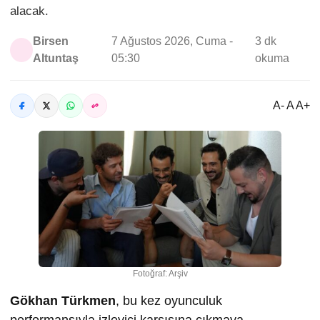
alacak.
Birsen
7 Ağustos 2026, Cuma -
3 dk
Altuntaş
05:30
okuma
A- A A+
Fotoğraf: Arşiv
Gökhan Türkmen
, bu kez oyunculuk