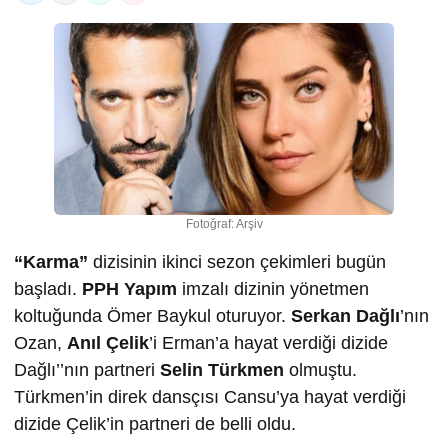
Fotoğraf: Arşiv
“Karma”
dizisinin ikinci sezon çekimleri bugün
başladı.
PPH Yapım
imzalı dizinin yönetmen
koltuğunda Ömer Baykul oturuyor.
Serkan Dağlı
’nın
Ozan,
Anıl Çelik
’i Erman’a hayat verdiği dizide
Dağlı’’nın partneri
Selin Türkmen
olmuştu.
Türkmen’in direk dansçısı Cansu’ya hayat verdiği
dizide Çelik’in partneri de belli oldu.