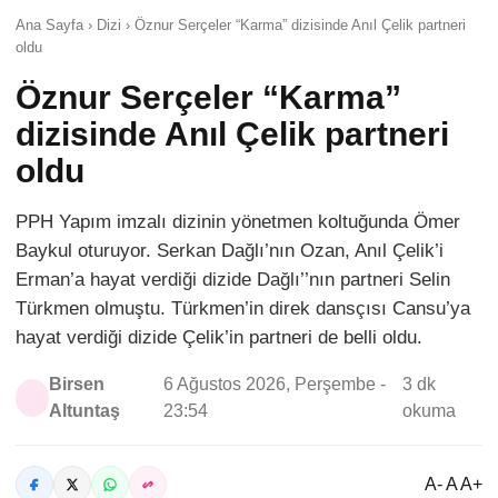
Ana Sayfa › Dizi › Öznur Serçeler “Karma” dizisinde Anıl Çelik partneri
oldu
Öznur Serçeler “Karma”
dizisinde Anıl Çelik partneri
oldu
PPH Yapım imzalı dizinin yönetmen koltuğunda Ömer
Baykul oturuyor. Serkan Dağlı’nın Ozan, Anıl Çelik’i
Erman’a hayat verdiği dizide Dağlı’’nın partneri Selin
Türkmen olmuştu. Türkmen’in direk dansçısı Cansu’ya
hayat verdiği dizide Çelik’in partneri de belli oldu.
Birsen
6 Ağustos 2026, Perşembe -
3 dk
Altuntaş
23:54
okuma
A- A A+