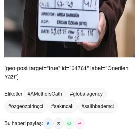
[geo-post target=”true” id=”64761″ label=”Önerilen
Yazı”]
Etiketler:
#AMothersOath
#globalagency
#özgeözpirinçci
#sakıncalı
#salihbademci
Bu haberi paylaş: