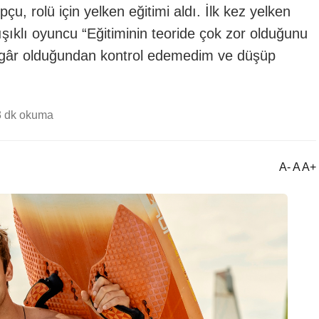
çu, rolü için yelken eğitimi aldı. İlk kez yelken
akışıklı oyuncu “Eğitiminin teoride çok zor olduğunu
üzgâr olduğundan kontrol edemedim ve düşüp
3 dk okuma
A- A A+