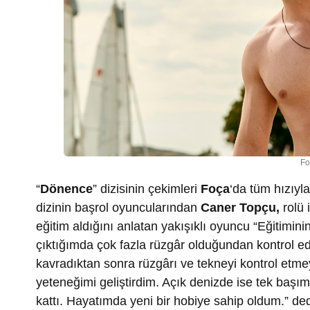
Fo
“
Dönence
” dizisinin çekimleri
Foça
‘da tüm hızıyl
dizinin başrol oyuncularından
Caner Topçu,
rolü i
eğitim aldığını anlatan yakışıklı oyuncu “Eğitimi
çıktığımda çok fazla rüzgâr olduğundan kontrol e
kavradıktan sonra rüzgârı ve tekneyi kontrol etme
yeteneğimi geliştirdim. Açık denizde ise tek ba
kattı. Hayatımda yeni bir hobiye sahip oldum.” ded