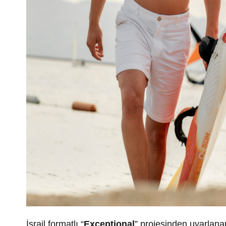
İsrail formatlı “
Exceptional
” projesinden uyarlan