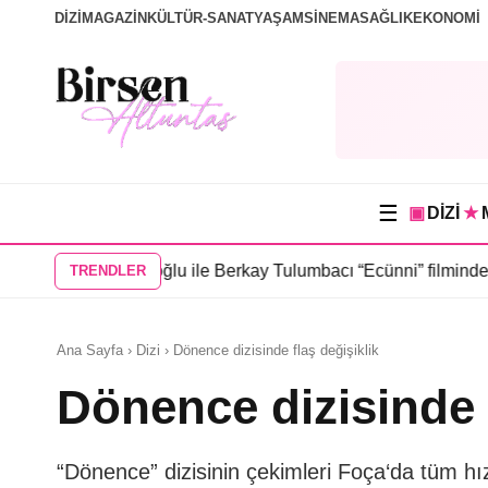
DİZİ
MAGAZİN
KÜLTÜR-SANAT
YAŞAM
SİNEMA
SAĞLIK
EKONOMİ
☰
▣
DİZİ
★
k Topaloğlu ile Berkay Tulumbacı “Ecünni” filminde buluştu
•
Öznu
TRENDLER
Ana Sayfa › Dizi › Dönence dizisinde flaş değişiklik
Dönence dizisinde f
“Dönence” dizisinin çekimleri Foça‘da tüm hı