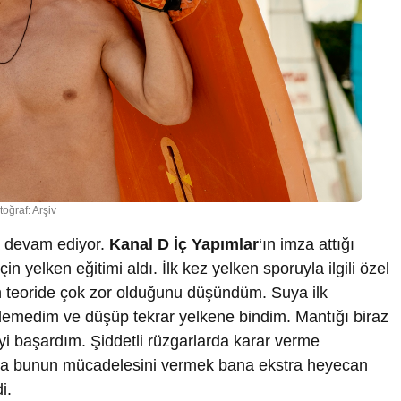
toğraf: Arşiv
a devam ediyor.
Kanal D İç Yapımlar
‘ın imza attığı
çin yelken eğitimi aldı. İlk kez yelken sporuyla ilgili özel
nin teoride çok zor olduğunu düşündüm. Suya ilk
demedim ve düşüp tekrar yelkene bindim. Mantığı biraz
yi başardım. Şiddetli rüzgarlarda karar verme
şıma bunun mücadelesini vermek bana ekstra heyecan
i.