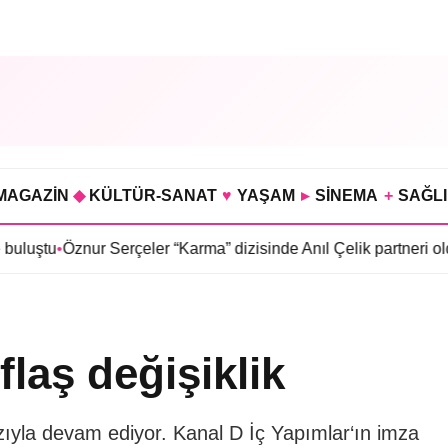
MAGAZİN
◆
KÜLTÜR-SANAT
♥
YAŞAM
▸
SİNEMA
+
SAĞL
r Serçeler “Karma” dizisinde Anıl Çelik partneri oldu
•
Sosyetede
laş değişiklik
zıyla devam ediyor. Kanal D İç Yapımlar‘ın imza