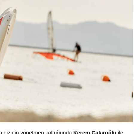
an dizinin yönetmen koltuğunda
Kerem Çakıroğlu
ile