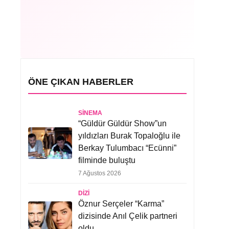
ÖNE ÇIKAN HABERLER
SINEMA
“Güldür Güldür Show”un
yıldızları Burak Topaloğlu ile
Berkay Tulumbacı “Ecünni”
filminde buluştu
7 Ağustos 2026
DIZI
Öznur Serçeler “Karma”
dizisinde Anıl Çelik partneri
oldu