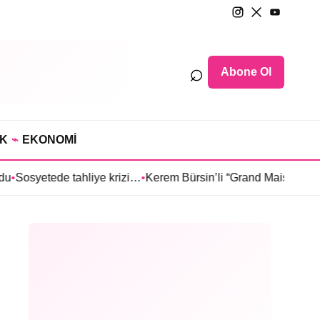
⌕
Abone Ol
IK
⌁
EKONOMİ
 tahliye krizi…
•
Kerem Bürsin’li “Grand Maison İstanbul”dan Sıla