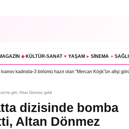
MAGAZİN
◆
KÜLTÜR-SANAT
♥
YAŞAM
▸
SİNEMA
+
SAĞL
adroda
•
3 bölümü hazır olan “Mercan Köşk”ün afişi görücüye çıktı
etche gitti, Altan Dönmez geldi
tta dizisinde bomba
tti, Altan Dönmez