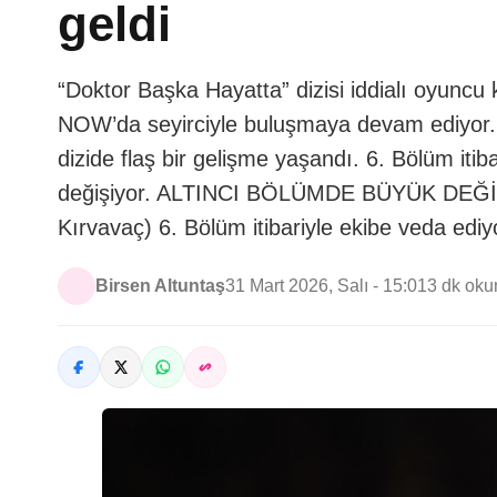
geldi
“Doktor Başka Hayatta” dizisi iddialı oyuncu 
NOW’da seyirciyle buluşmaya devam ediyor. İ
dizide flaş bir gelişme yaşandı. 6. Bölüm itib
değişiyor. ALTINCI BÖLÜMDE BÜYÜK DEĞİŞİ
Kırvavaç) 6. Bölüm itibariyle ekibe veda ediyo
Birsen Altuntaş
31 Mart 2026, Salı - 15:01
3 dk ok