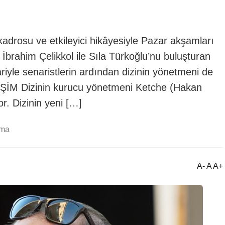
kadrosu ve etkileyici hikâyesiyle Pazar akşamları
brahim Çelikkol ile Sıla Türkoğlu’nu buluşturan
ariyle senaristlerin ardından dizinin yönetmeni de
M Dizinin kurucu yönetmeni Ketche (Hakan
r. Dizinin yeni […]
uma
A- A A+