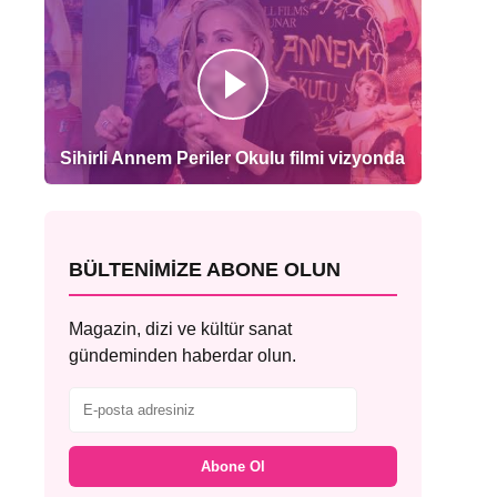
Sihirli Annem Periler Okulu filmi vizyonda
BÜLTENIMIZE ABONE OLUN
Magazin, dizi ve kültür sanat
gündeminden haberdar olun.
Abone Ol