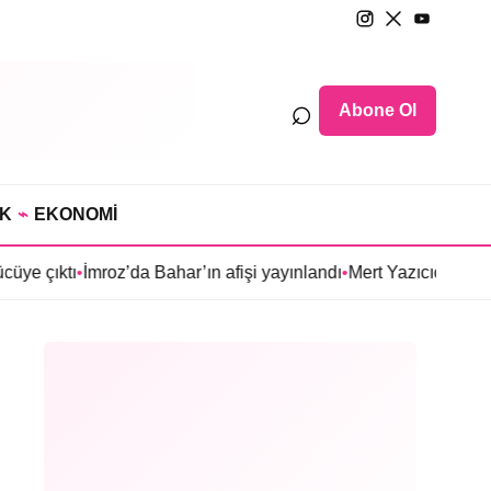
⌕
Abone Ol
IK
⌁
EKONOMİ
•
İmroz’da Bahar’ın afişi yayınlandı
•
Mert Yazıcıoğlu’nun Aras dizi