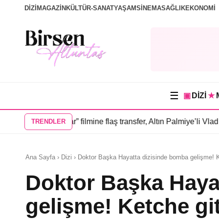
DİZİ
MAGAZİN
KÜLTÜR-SANAT
YAŞAM
SİNEMA
SAĞLIK
EKONOMİ
☰
▣
DİZİ
★
m İnsanlar” filmine flaş transfer, Altın Palmiye’li Vlad Ivanov k
TRENDLER
Ana Sayfa › Dizi › Doktor Başka Hayatta dizisinde bomba gelişme! K
Doktor Başka Haya
gelişme! Ketche gi