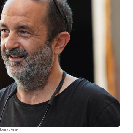
toğraf: Arşiv