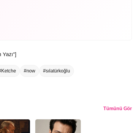
 Yazı”]
#Ketche
#now
#sılatürkoğlu
Tümünü Gör