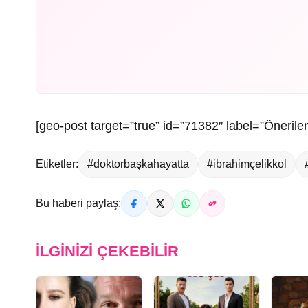
[geo-post target=”true” id=”71382″ label=”Önerilen
Etiketler:
#doktorbaşkahayatta
#ibrahimçelikkol
Bu haberi paylaş:
İLGINIZI ÇEKEBILIR