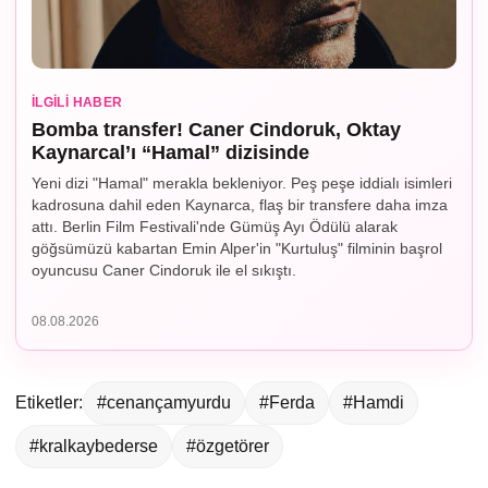
İLGILI HABER
Bomba transfer! Caner Cindoruk, Oktay
Kaynarcal’ı “Hamal” dizisinde
Yeni dizi "Hamal" merakla bekleniyor. Peş peşe iddialı isimleri
kadrosuna dahil eden Kaynarca, flaş bir transfere daha imza
attı. Berlin Film Festivali'nde Gümüş Ayı Ödülü alarak
göğsümüzü kabartan Emin Alper'in "Kurtuluş" filminin başrol
oyuncusu Caner Cindoruk ile el sıkıştı.
08.08.2026
Etiketler:
#cenançamyurdu
#Ferda
#Hamdi
#kralkaybederse
#özgetörer