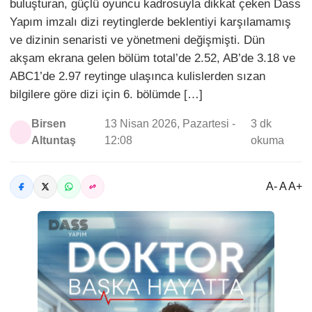
buluşturan, güçlü oyuncu kadrosuyla dikkat çeken Dass
Yapım imzalı dizi reytinglerde beklentiyi karşılamamış
ve dizinin senaristi ve yönetmeni değişmişti. Dün
akşam ekrana gelen bölüm total’de 2.52, AB’de 3.18 ve
ABC1’de 2.97 reytinge ulaşınca kulislerden sızan
bilgilere göre dizi için 6. bölümde […]
Birsen
13 Nisan 2026, Pazartesi -
3 dk
Altuntaş
12:08
okuma
A- A A+