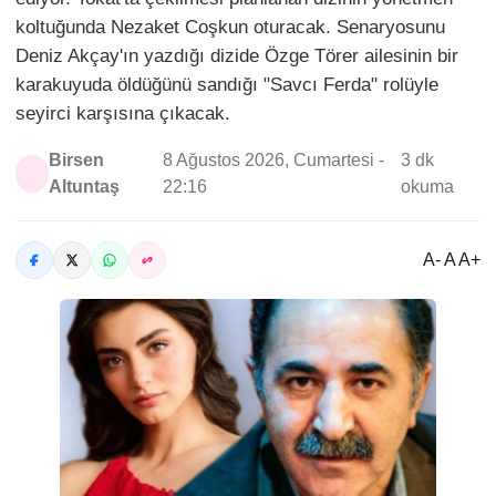
koltuğunda Nezaket Coşkun oturacak. Senaryosunu
Deniz Akçay'ın yazdığı dizide Özge Törer ailesinin bir
karakuyuda öldüğünü sandığı "Savcı Ferda" rolüyle
seyirci karşısına çıkacak.
Birsen
8 Ağustos 2026, Cumartesi -
3 dk
Altuntaş
22:16
okuma
A- A A+