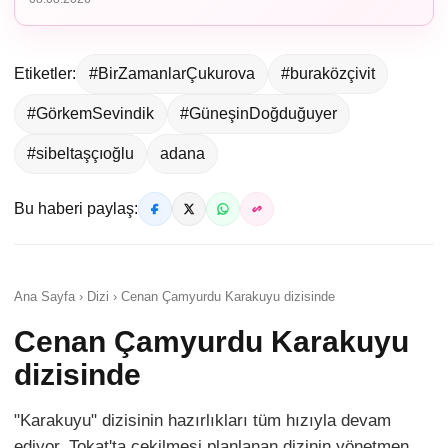
Etiketler:
#BirZamanlarÇukurova
#buraközçivit
#GörkemSevindik
#GüneşinDoğduğuyer
#sibeltaşçıoğlu
adana
Bu haberi paylaş:
Ana Sayfa › Dizi › Cenan Çamyurdu Karakuyu dizisinde
Cenan Çamyurdu Karakuyu
dizisinde
"Karakuyu" dizisinin hazırlıkları tüm hızıyla devam
ediyor. Tokat'ta çekilmesi planlanan dizinin yönetmen