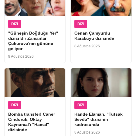
DIZI
DIZI
"Güneşin Doğduğu Yer"
Cenan Çamyurdu
dizisi Bir Zamanlar
Karakuyu dizisinde
Çukurova'nın gününe
8 Ağustos 2026
geliyor
9 Ağustos 2026
DIZI
DIZI
Bomba transfer! Caner
Hande Elaman, "Tutsak
Cindoruk, Oktay
Sevda" dizisinin
Kaynarcal'ı "Hamal"
kadrosunda
dizisinde
8 Ağustos 2026