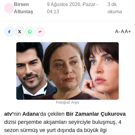
Birsen
9 Ağustos 2026, Pazar -
3 dk
Altuntaş
04:13
okuma
A- A A+
Fotoğraf: Arşiv
atv’
nin
Adana
‘da çekilen
Bir Zamanlar Çukurova
dizisi perşembe akşamları seyirciyle buluşmuş, 4
sezon sürmüş ve yurt dışında da büyük ilgi