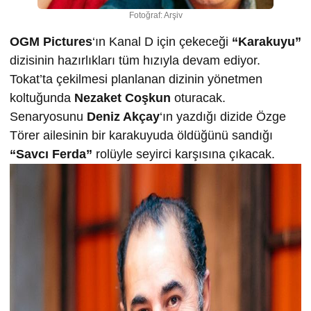
Fotoğraf: Arşiv
OGM Pictures
‘ın Kanal D için çekeceği
“Karakuyu”
dizisinin hazırlıkları tüm hızıyla devam ediyor.
Tokat’ta çekilmesi planlanan dizinin yönetmen
koltuğunda
Nezaket Coşkun
oturacak.
Senaryosunu
Deniz Akçay
‘ın yazdığı dizide Özge
Törer ailesinin bir karakuyuda öldüğünü sandığı
“Savcı Ferda”
rolüyle seyirci karşısına çıkacak.