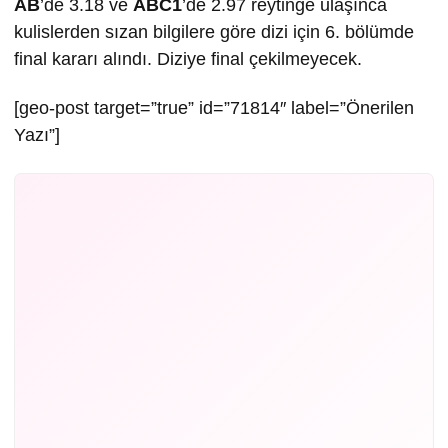
AB
’de 3.18 ve
ABC1
’de 2.97 reytinge ulaşınca
kulislerden sızan bilgilere göre dizi için 6. bölümde
final kararı alındı. Diziye final çekilmeyecek.
[geo-post target=”true” id=”71814″ label=”Önerilen
Yazı”]