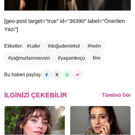
[geo-post target=”true” id=”36390″ label=”Önerilen
Yazı”]
Etiketler:
#cafer
#doğudemirkol
#helin
#yağmurtanrısevsin
#yaşamkoçu
film
Bu haberi paylaş:
İLGINIZI ÇEKEBILIR
Tümünü Gör