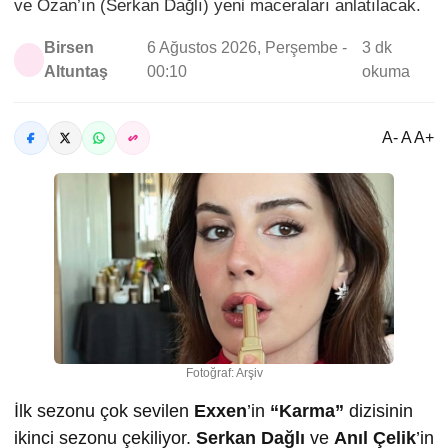
ve Ozan’ın (Serkan Dağlı) yeni maceraları anlatılacak.
Birsen
6 Ağustos 2026, Perşembe -
3 dk
Altuntaş
00:10
okuma
A- A A+
Fotoğraf: Arşiv
İlk sezonu çok sevilen
Exxen
’in
“Karma”
dizisinin
ikinci sezonu çekiliyor.
Serkan Dağlı
ve
Anıl Çelik
’in