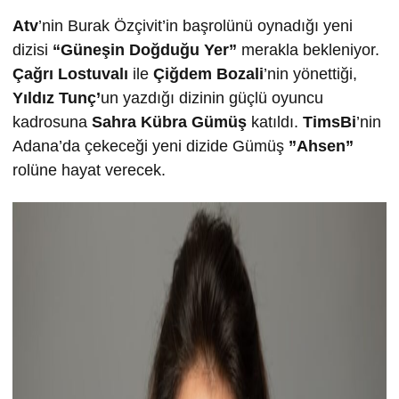
Atv
’nin Burak Özçivit’in başrolünü oynadığı yeni
dizisi
“Güneşin Doğduğu Yer”
merakla bekleniyor.
Çağrı Lostuvalı
ile
Çiğdem Bozali
’nin yönettiği,
Yıldız Tunç’
un yazdığı dizinin güçlü oyuncu
kadrosuna
Sahra Kübra Gümüş
katıldı.
TimsBi
’nin
Adana’da çekeceği yeni dizide Gümüş
”Ahsen”
rolüne hayat verecek.