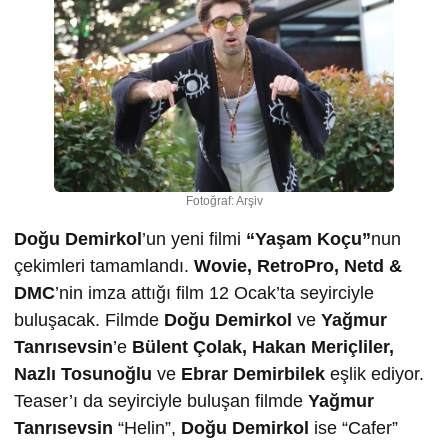
Fotoğraf: Arşiv
Doğu Demirkol
’un yeni filmi
“Yaşam Koçu”
nun
çekimleri tamamlandı.
Wovie, RetroPro, Netd &
DMC
’nin imza attığı film 12 Ocak’ta seyirciyle
buluşacak. Filmde
Doğu Demirkol
ve
Yağmur
Tanrısevsin
’e
Bülent Çolak, Hakan Meriçliler,
Nazlı Tosunoğlu
ve
Ebrar Demirbilek
eşlik ediyor.
Teaser’ı da seyirciyle buluşan filmde
Yağmur
Tanrısevsin
“Helin”,
Doğu Demirkol
ise “Cafer”