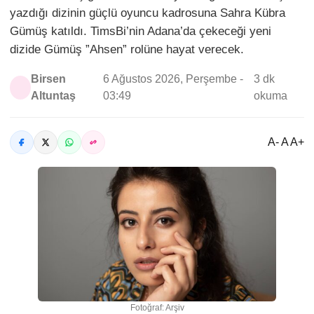
yazdığı dizinin güçlü oyuncu kadrosuna Sahra Kübra
Gümüş katıldı. TimsBi’nin Adana’da çekeceği yeni
dizide Gümüş ”Ahsen” rolüne hayat verecek.
Birsen
6 Ağustos 2026, Perşembe -
3 dk
Altuntaş
03:49
okuma
A- A A+
Fotoğraf: Arşiv