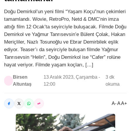
Doğu Demirkol’un yeni filmi “Yaşam Koçu”nun çekimleri
tamamlandı. Wovie, RetroPro, Netd & DMC’nin imza
attığı film 12 Ocak’ta seyirciyle buluşacak. Filmde Doğu
Demirkol ve Yağmur Tanrısevsin’e Bülent Çolak, Hakan
Meriçliler, Nazlı Tosunoğlu ve Ebrar Demirbilek eşlik
ediyor. Teaser’ı da seyirciyle buluşan filmde Yağmur
Tanrısevsin “Helin”, Doğu Demirkol ise “Cafer” rolüne
hayat veriyor. Filmde yaşam koçları, […]
Birsen
13 Aralık 2023, Çarşamba -
3 dk
Altuntaş
12:00
okuma
A- A A+