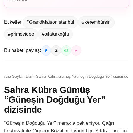
06.08.2026
Etiketler:
#GrandMaisonİstanbul
#kerembürsin
#primevideo
#sılatürkoğlu
Bu haberi paylaş:
Ana Sayfa › Dizi › Sahra Kübra Gümüş “Güneşin Doğduğu Yer” dizisinde
Sahra Kübra Gümüş
“Güneşin Doğduğu Yer”
dizisinde
“Güneşin Doğduğu Yer” merakla bekleniyor. Çağrı
Lostuvalı ile Çiğdem Bozali’nin yönettiği, Yıldız Tunç’un