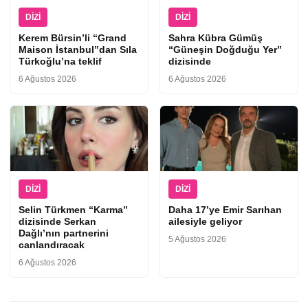
DIZI
DIZI
Kerem Bürsin’li “Grand
Sahra Kübra Gümüş
Maison İstanbul”dan Sıla
“Güneşin Doğduğu Yer”
Türkoğlu’na teklif
dizisinde
6 Ağustos 2026
6 Ağustos 2026
DIZI
DIZI
Selin Türkmen “Karma”
Daha 17’ye Emir Sarıhan
dizisinde Serkan
ailesiyle geliyor
Dağlı’nın partnerini
5 Ağustos 2026
canlandıracak
6 Ağustos 2026