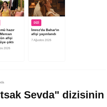
DIZI
ümü hazır
İmroz'da Bahar'ın
“Mercan
afişi yayınlandı
ün afişi
7 Ağustos 2026
üye çıktı
tos 2026
nda
sak Sevda" dizisinin