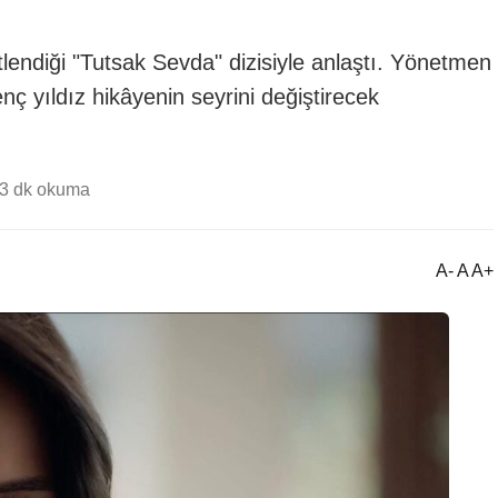
endiği "Tutsak Sevda" dizisiyle anlaştı. Yönetmen
ç yıldız hikâyenin seyrini değiştirecek
3 dk okuma
A- A A+