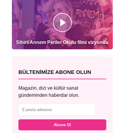
Sihirli Annem Periler Okulu filmi vizyonda
BÜLTENIMIZE ABONE OLUN
Magazin, dizi ve kültür sanat
gündeminden haberdar olun.
Abone Ol