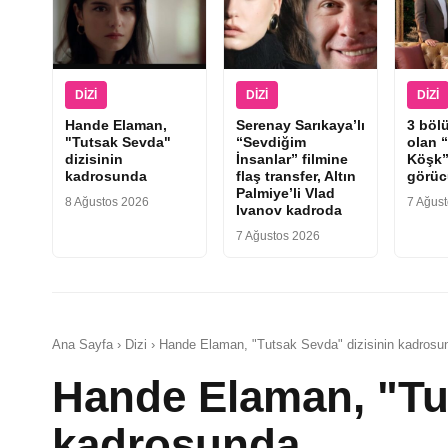
DIZI
DIZI
DIZI
Hande Elaman,
Serenay Sarıkaya’lı
3 böl
"Tutsak Sevda"
“Sevdiğim
olan 
dizisinin
İnsanlar” filmine
Köşk”
kadrosunda
flaş transfer, Altın
görüc
Palmiye’li Vlad
8 Ağustos 2026
7 Ağus
Ivanov kadroda
7 Ağustos 2026
Ana Sayfa › Dizi › Hande Elaman, "Tutsak Sevda" dizisinin kadrosu
Hande Elaman, "Tut
kadrosunda