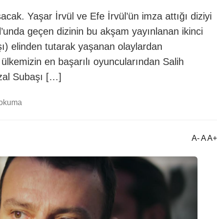
acak. Yaşar İrvül ve Efe İrvül’ün imza attığı diziyi
ul’unda geçen dizinin bu akşam yayınlanan ikinci
ı) elinden tutarak yaşanan olaylardan
 ülkemizin en başarılı oyuncularından Salih
zal Subaşı […]
 okuma
A- A A+