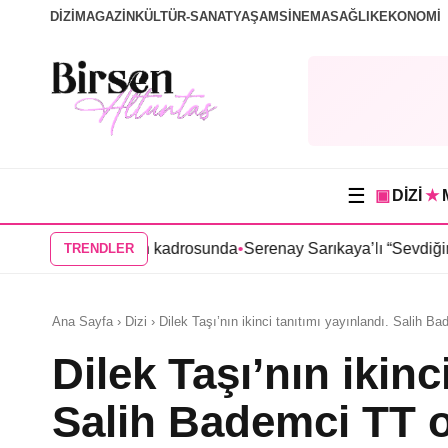
DİZİ
MAGAZİN
KÜLTÜR-SANAT
YAŞAM
SİNEMA
SAĞLIK
EKONOMİ
☰
▣
DİZİ
★
 dizisinin kadrosunda
•
Serenay Sarıkaya’lı “Sevdiğim İnsanlar” f
TRENDLER
Ana Sayfa › Dizi › Dilek Taşı’nın ikinci tanıtımı yayınlandı. Salih B
Dilek Taşı’nın ikinc
Salih Bademci TT 