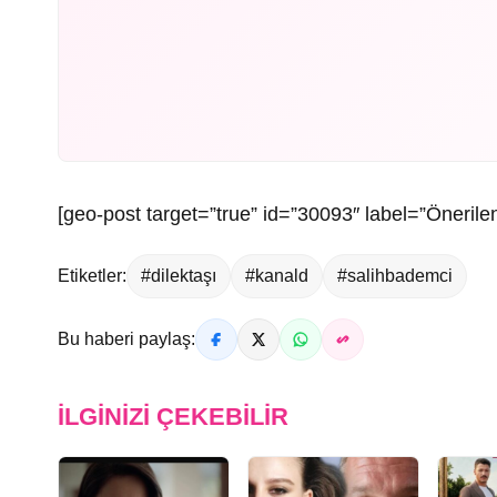
[geo-post target=”true” id=”30093″ label=”Önerilen
Etiketler:
#dilektaşı
#kanald
#salihbademci
Bu haberi paylaş:
İLGINIZI ÇEKEBILIR