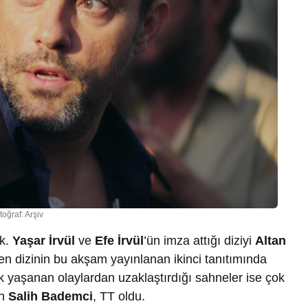
toğraf: Arşiv
ak.
Yaşar İrvül
ve
Efe İrvül
’ün imza attığı diziyi
Altan
çen dizinin bu akşam yayınlanan ikinci tanıtımında
ak yaşanan olaylardan uzaklaştırdığı sahneler ise çok
an
Salih Bademci
, TT oldu.