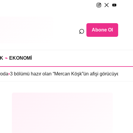
⌕
Abone Ol
IK
⌁
EKONOMİ
mü hazır olan “Mercan Köşk”ün afişi görücüye çıktı
•
İmroz’da Baha