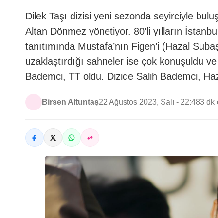
Dilek Taşı dizisi yeni sezonda seyirciyle buluş
Altan Dönmez yönetiyor. 80’li yılların İstanb
tanıtımında Mustafa’nın Figen’i (Hazal Subaş
uzaklaştırdığı sahneler ise çok konuşuldu ve
Bademci, TT oldu. Dizide Salih Bademci, Ha
Birsen Altuntaş
22 Ağustos 2023, Salı - 22:48
3 dk