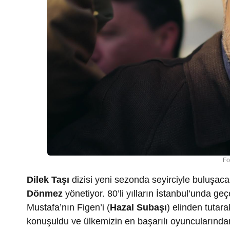
Fo
Dilek Taşı
dizisi yeni sezonda seyirciyle buluşac
Dönmez
yönetiyor. 80’li yılların İstanbul’unda ge
Mustafa’nın Figen’i (
Hazal Subaşı
) elinden tutar
konuşuldu ve ülkemizin en başarılı oyuncularınd