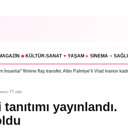
MAGAZİN
◆
KÜLTÜR-SANAT
♥
YAŞAM
▸
SİNEMA
+
SAĞL
ilmine flaş transfer, Altın Palmiye’li Vlad Ivanov kadroda
•
3 bölü
ademci TT oldu
i tanıtımı yayınlandı.
oldu