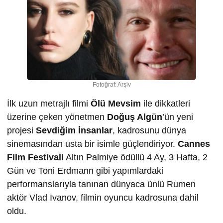
Fotoğraf: Arşiv
İlk uzun metrajlı filmi
Ölü Mevsim
ile dikkatleri
üzerine çeken yönetmen
Doğuş Algün
’ün yeni
projesi
Sevdiğim İnsanlar
, kadrosunu dünya
sinemasından usta bir isimle güçlendiriyor.
Cannes
Film Festivali
Altın Palmiye ödüllü 4 Ay, 3 Hafta, 2
Gün ve Toni Erdmann gibi yapımlardaki
performanslarıyla tanınan dünyaca ünlü Rumen
aktör Vlad Ivanov, filmin oyuncu kadrosuna dahil
oldu.