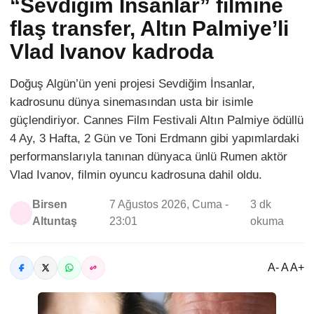
“Sevdiğim İnsanlar” filmine
flaş transfer, Altın Palmiye’li
Vlad Ivanov kadroda
Doğuş Algün’ün yeni projesi Sevdiğim İnsanlar,
kadrosunu dünya sinemasından usta bir isimle
güçlendiriyor. Cannes Film Festivali Altın Palmiye ödüllü
4 Ay, 3 Hafta, 2 Gün ve Toni Erdmann gibi yapımlardaki
performanslarıyla tanınan dünyaca ünlü Rumen aktör
Vlad Ivanov, filmin oyuncu kadrosuna dahil oldu.
Birsen
7 Ağustos 2026, Cuma -
3 dk
Altuntaş
23:01
okuma
A- A A+