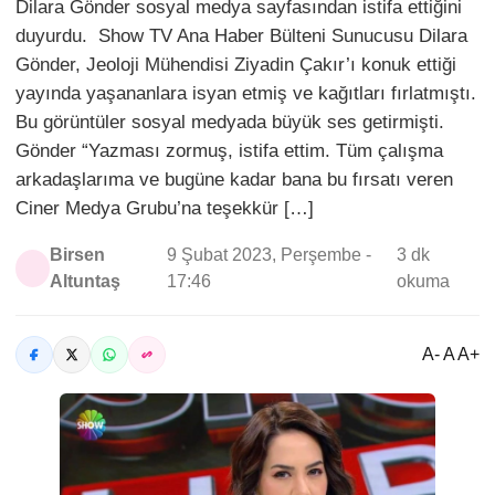
Dilara Gönder sosyal medya sayfasından istifa ettiğini
duyurdu. Show TV Ana Haber Bülteni Sunucusu Dilara
Gönder, Jeoloji Mühendisi Ziyadin Çakır’ı konuk ettiği
yayında yaşananlara isyan etmiş ve kağıtları fırlatmıştı.
Bu görüntüler sosyal medyada büyük ses getirmişti.
Gönder “Yazması zormuş, istifa ettim. Tüm çalışma
arkadaşlarıma ve bugüne kadar bana bu fırsatı veren
Ciner Medya Grubu’na teşekkür […]
Birsen
9 Şubat 2023, Perşembe -
3 dk
Altuntaş
17:46
okuma
A- A A+