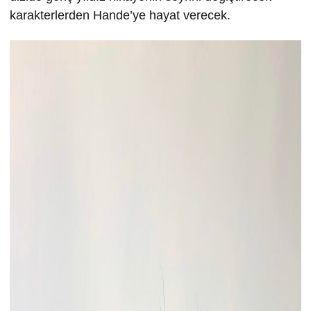
karakterlerden Hande’ye hayat verecek.