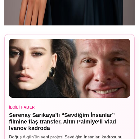
İLGILI HABER
Serenay Sarıkaya’lı “Sevdiğim İnsanlar”
filmine flaş transfer, Altın Palmiye’li Vlad
Ivanov kadroda
Doğuş Algün’ün yeni projesi Sevdiğim İnsanlar, kadrosunu