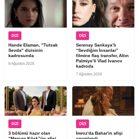
DIZI
DIZI
Hande Elaman, "Tutsak
Serenay Sarıkaya’lı
Sevda" dizisinin
“Sevdiğim İnsanlar”
kadrosunda
filmine flaş transfer, Altın
Palmiye’li Vlad Ivanov
8 Ağustos 2026
kadroda
7 Ağustos 2026
DIZI
DIZI
3 bölümü hazır olan
İmroz'da Bahar'ın afişi
“Mercan Köşk”ün afişi
yayınlandı