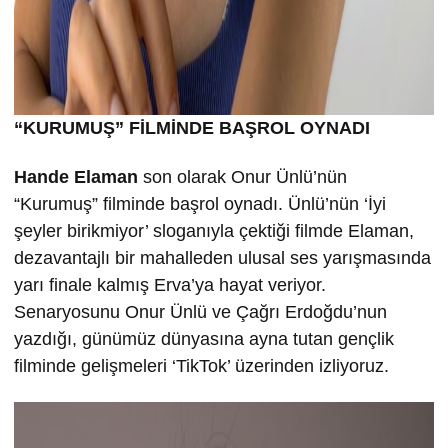
“KURUMU
Ş” FİLMİND
E BA
ŞROL OYNADI
Hande Elaman
son olarak Onur Ünlü’nün
“Kurumuş” filminde başrol oynadı. Ünlü’nün ‘İyi
şeyler birikmiyor’ sloganıyla çektiği filmde Elaman,
dezavantajlı bir mahalleden ulusal ses yarışmasında
yarı finale kalmış Erva’ya hayat veriyor.
Senaryosunu Onur Ünlü ve Çağrı Erdoğdu’nun
yazdığı, günümüz dünyasına ayna tutan gençlik
filminde gelişmeleri ‘TikTok’ üzerinden izliyoruz.