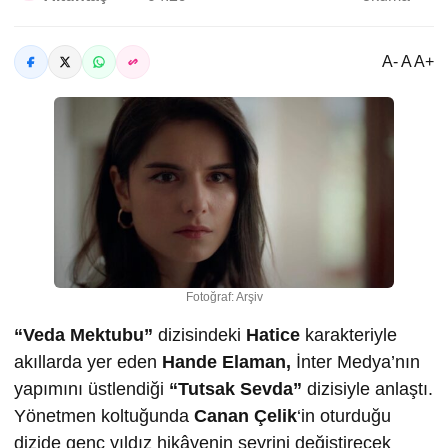
A- A A+
Fotoğraf: Arşiv
“Veda Mektubu”
dizisindeki
Hatice
karakteriyle
akıllarda yer eden
Hande Elaman,
İnter Medya’nın
yapımını üstlendiği
“Tutsak Sevda”
dizisiyle anlaştı.
Yönetmen koltuğunda
Canan Çelik
‘in oturduğu
dizide genç yıldız hikâyenin seyrini değiştirecek