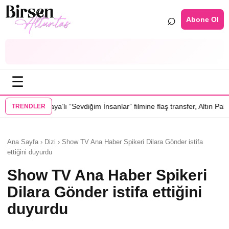
⌕
Abone Ol
☰
ı “Sevdiğim İnsanlar” filmine flaş transfer, Altın Palmiye’li Vlad Ivanov
TRENDLER
Ana Sayfa › Dizi › Show TV Ana Haber Spikeri Dilara Gönder istifa
ettiğini duyurdu
Show TV Ana Haber Spikeri
Dilara Gönder istifa ettiğini
duyurdu