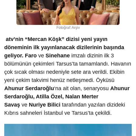
Fotoğraf: Arşiv
atv’nin “Mercan Köşk” dizisi yeni yayın
döneminin ilk yayınlanacak dizilerinin başında
geliyor.
Faro
ve
Sinehane
imzalı dizinin ilk 3
bölümünün çekimleri Tarsus’ta tamamlandı. Havanın
çok sıcak olması nedeniyle sete ara verildi. Ekibin
yeni çekim takvimi henüz netleşmedi. Öyküsü
Ahunur Serdaro
ğ
lu
‘na ait olan, senaryosu
Ahunur
Serdaro
ğ
lu, Atilla Özel, Nalan Merter
Sava
ş
ve
Nuriye Bilici
tarafından yazılan dizideki
Kıbrıs sahneleri İstanbul ve Tarsus’ta çekildi.