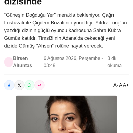
dizisinde
“Güneşin Doğduğu Yer” merakla bekleniyor. Çağrı
Lostuvalı ile Çiğdem Bozali’nin yönettiği, Yıldız Tunç’un
yazdığı dizinin güçlü oyuncu kadrosuna Sahra Kübra
Gümüş katıldı. TimsBi’nin Adana’da çekeceği yeni
dizide Gümüş ”Ahsen” rolüne hayat verecek.
Birsen
6 Ağustos 2026, Perşembe -
3 dk
Altuntaş
03:49
okuma
A- A A+