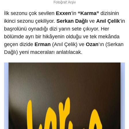
Fotoğraf: Arşiv
İlk sezonu çok sevilen
Exxen
’in
“Karma”
dizisinin
ikinci sezonu çekiliyor.
Serkan Dağlı
ve
Anıl Çelik
’in
başrolünü oynadığı dizi yarın sete çıkıyor. Her
bölümde ayrı bir hikâyenin olduğu ve tek mekânda
geçen dizide
Erman
(Anıl Çelik) ve
Ozan
’ın (Serkan
Dağlı) yeni maceraları anlatılacak.