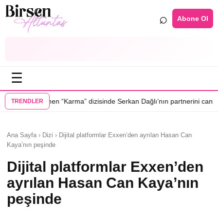
⌕
Abone Ol
☰
•
arma” dizisinde Serkan Dağlı’nın partnerini canlandıracak
Daha 17’ye E
TRENDLER
Ana Sayfa › Dizi › Dijital platformlar Exxen’den ayrılan Hasan Can
Kaya’nın peşinde
Dijital platformlar Exxen’den
ayrılan Hasan Can Kaya’nın
peşinde