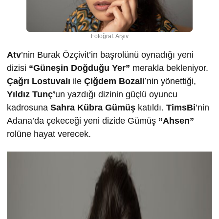
Fotoğraf: Arşiv
Atv
’nin Burak Özçivit’in başrolünü oynadığı yeni
dizisi
“Güneşin Doğduğu Yer”
merakla bekleniyor.
Çağrı Lostuvalı
ile
Çiğdem Bozali
’nin yönettiği,
Yıldız Tunç’
un yazdığı dizinin güçlü oyuncu
kadrosuna
Sahra Kübra Gümüş
katıldı.
TimsBi
’nin
Adana’da çekeceği yeni dizide Gümüş
”Ahsen”
rolüne hayat verecek.