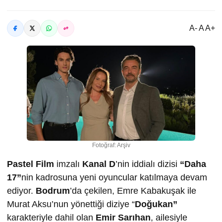
A- A A+
Fotoğraf: Arşiv
Pastel Film
imzalı
Kanal D
’nin iddialı dizisi
“Daha
17”
nin kadrosuna yeni oyuncular katılmaya devam
ediyor.
Bodrum
’da çekilen, Emre Kabakuşak ile
Murat Aksu’nun yönettiği diziye “
Doğukan”
karakteriyle dahil olan
Emir Sarıhan
, ailesiyle