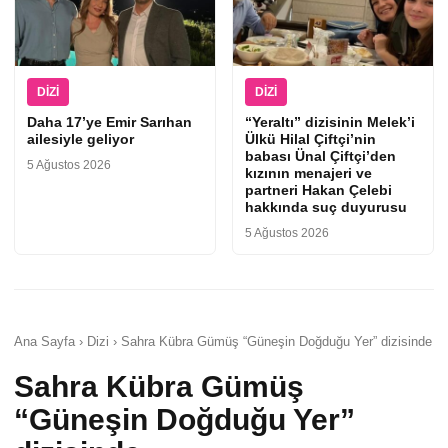
DIZI
DIZI
Daha 17’ye Emir Sarıhan
“Yeraltı” dizisinin Melek’i
ailesiyle geliyor
Ülkü Hilal Çiftçi’nin
babası Ünal Çiftçi’den
5 Ağustos 2026
kızının menajeri ve
partneri Hakan Çelebi
hakkında suç duyurusu
5 Ağustos 2026
Ana Sayfa › Dizi › Sahra Kübra Gümüş “Güneşin Doğduğu Yer” dizisinde
Sahra Kübra Gümüş
“Güneşin Doğduğu Yer”