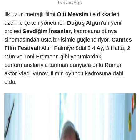
Fotoğraf: Arşiv
İlk uzun metrajlı filmi
Ölü Mevsim
ile dikkatleri
üzerine çeken yönetmen
Doğuş Algün
’ün yeni
projesi
Sevdiğim İnsanlar
, kadrosunu dünya
sinemasından usta bir isimle güçlendiriyor.
Cannes
Film Festivali
Altın Palmiye ödüllü 4 Ay, 3 Hafta, 2
Gün ve Toni Erdmann gibi yapımlardaki
performanslarıyla tanınan dünyaca ünlü Rumen
aktör Vlad Ivanov, filmin oyuncu kadrosuna dahil
oldu.