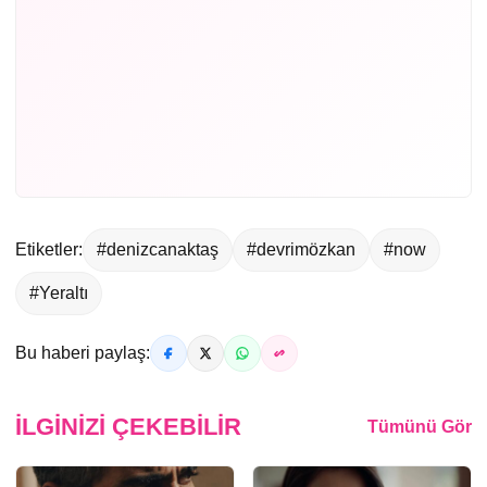
Etiketler:
#denizcanaktaş
#devrimözkan
#now
#Yeraltı
Bu haberi paylaş:
İLGINIZI ÇEKEBILIR
Tümünü Gör