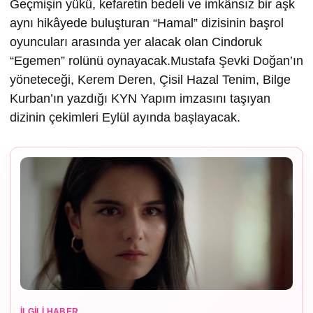
Geçmişin yükü, kefaretin bedeli ve imkânsız bir aşk
aynı hikâyede buluşturan “Hamal” dizisinin başrol
oyuncuları arasında yer alacak olan Cindoruk
“Egemen” rolünü oynayacak.Mustafa Şevki Doğan’ın
yöneteceği, Kerem Deren, Çisil Hazal Tenim, Bilge
Kurban’ın yazdığı KYN Yapım imzasını taşıyan
dizinin çekimleri Eylül ayında başlayacak.
İLGILI HABER