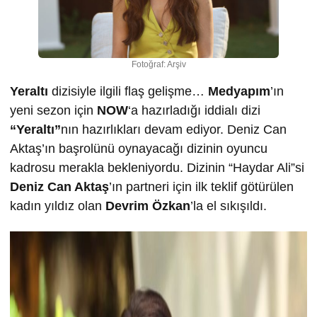
Fotoğraf: Arşiv
Yeraltı
dizisiyle ilgili flaş gelişme…
Medyapım
’ın
yeni sezon için
NOW
‘a hazırladığı iddialı dizi
“Yeraltı”
nın hazırlıkları devam ediyor. Deniz Can
Aktaş’ın başrolünü oynayacağı dizinin oyuncu
kadrosu merakla bekleniyordu. Dizinin “Haydar Ali”si
Deniz Can Aktaş
’ın partneri için ilk teklif götürülen
kadın yıldız olan
Devrim Özkan
’la el sıkışıldı.