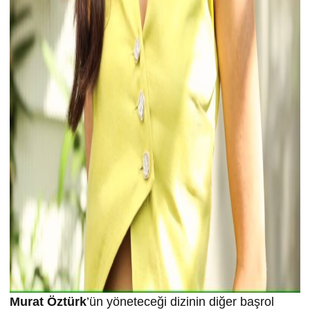
Murat Öztürk
’ün yöneteceği dizinin diğer başrol