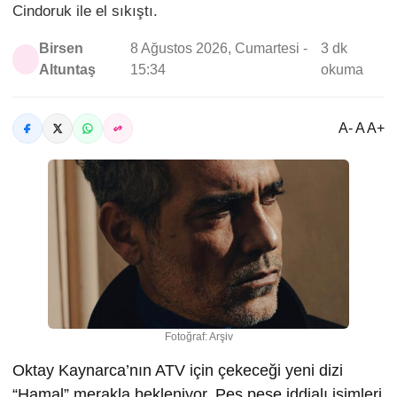
Cindoruk ile el sıkıştı.
Birsen
8 Ağustos 2026, Cumartesi -
3 dk
Altuntaş
15:34
okuma
A- A A+
Fotoğraf: Arşiv
Oktay Kaynarca’nın ATV için çekeceği yeni dizi
“Hamal” merakla bekleniyor. Peş peşe iddialı isimleri