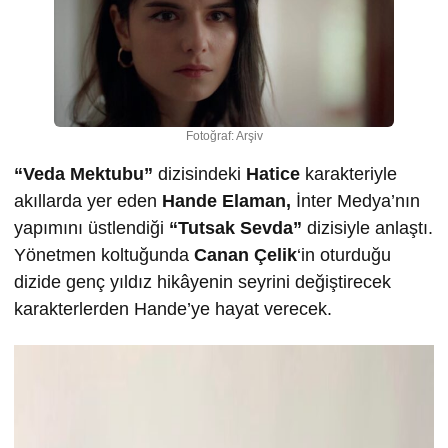
Fotoğraf: Arşiv
“Veda Mektubu”
dizisindeki
Hatice
karakteriyle
akıllarda yer eden
Hande Elaman,
İnter Medya’nın
yapımını üstlendiği
“Tutsak Sevda”
dizisiyle anlaştı.
Yönetmen koltuğunda
Canan Çelik
‘in oturduğu
dizide genç yıldız hikâyenin seyrini değiştirecek
karakterlerden Hande’ye hayat verecek.