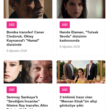
DIZI
DIZI
Bomba transfer! Caner
Hande Elaman, "Tutsak
Cindoruk, Oktay
Sevda" dizisinin
Kaynarcal'ı "Hamal"
kadrosunda
dizisinde
8 Ağustos 2026
8 Ağustos 2026
DIZI
DIZI
Serenay Sarıkaya’lı
3 bölümü hazır olan
“Sevdiğim İnsanlar”
“Mercan Köşk”ün afişi
filmine flaş transfer, Altın
görücüye çıktı