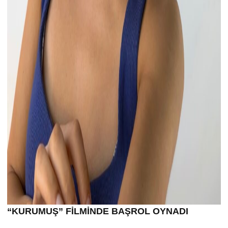
“KURUMU
Ş” FİLMİND
E BA
ŞROL OYNADI