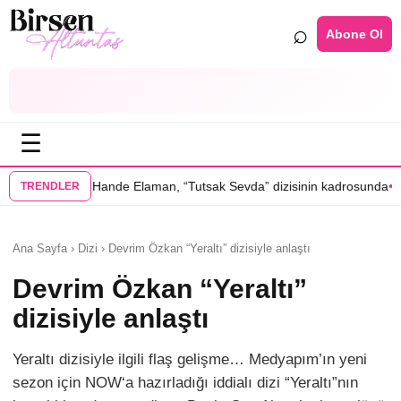
⌕
Abone Ol
☰
•
 Elaman, “Tutsak Sevda” dizisinin kadrosunda
Serenay Sarıkaya’lı “Sev
TRENDLER
Ana Sayfa › Dizi › Devrim Özkan “Yeraltı” dizisiyle anlaştı
Devrim Özkan “Yeraltı”
dizisiyle anlaştı
Yeraltı dizisiyle ilgili flaş gelişme… Medyapım’ın yeni
sezon için NOW‘a hazırladığı iddialı dizi “Yeraltı”nın