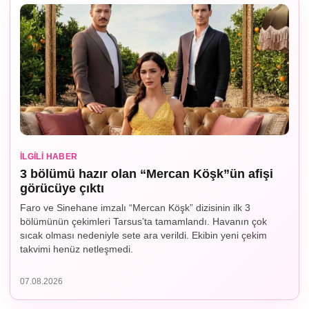
İLGILI HABER
3 bölümü hazır olan “Mercan Köşk”ün afişi
görücüye çıktı
Faro ve Sinehane imzalı “Mercan Köşk” dizisinin ilk 3
bölümünün çekimleri Tarsus’ta tamamlandı. Havanın çok
sıcak olması nedeniyle sete ara verildi. Ekibin yeni çekim
takvimi henüz netleşmedi.
07.08.2026