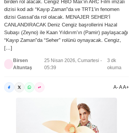
birden rol alacak. Cengiz HBO Max’in ARC Film imzalı
dizisi kod adı “Kayıp Zaman”da ve TRT1’in fenomen
dizisi Gassal’da rol olacak. MENAJER SEHER’İ
CANLANDIRACAK Deniz Cengiz başrollerini Hazal
Subaşı (Zeyno) ile Kaan Yıldırım’ın (Pamir) paylaşacağı
“Kayıp Zaman”da “Seher” rolünü oynayacak. Cengiz,
[…]
Birsen
25 Nisan 2026, Cumartesi -
3 dk
Altuntaş
05:39
okuma
A- A A+