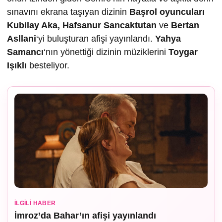
sınavını ekrana taşıyan dizinin
Ba
şrol oyuncuları
Kubilay Aka, Hafsanur Sancaktutan
ve
Bertan
Asllani
‘yi buluşturan afişi yayınlandı.
Yahya
Samancı
‘nın yönettiği dizinin müziklerini
Toygar
I
ş
ıklı
besteliyor.
İLGILI HABER
İmroz’da Bahar’ın afişi yayınlandı