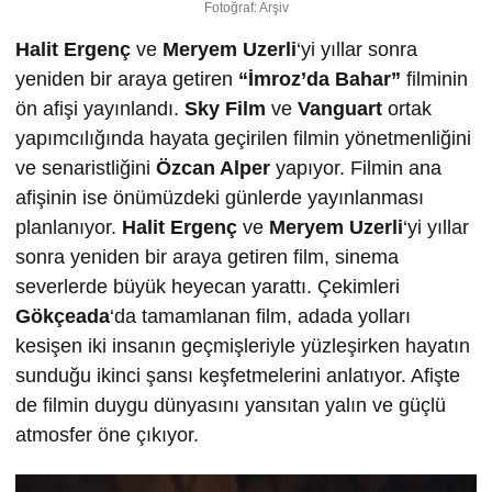
Fotoğraf: Arşiv
Halit Ergenç
ve
Meryem Uzerli
‘yi yıllar sonra
yeniden bir araya getiren
“İmroz’da Bahar”
filminin
ön afişi yayınlandı.
Sky Film
ve
Vanguart
ortak
yapımcılığında hayata geçirilen filmin yönetmenliğini
ve senaristliğini
Özcan Alper
yapıyor. Filmin ana
afişinin ise önümüzdeki günlerde yayınlanması
planlanıyor.
Halit Ergenç
ve
Meryem Uzerli
‘yi yıllar
sonra yeniden bir araya getiren film, sinema
severlerde büyük heyecan yarattı. Çekimleri
Gökçeada
‘da tamamlanan film, adada yolları
kesişen iki insanın geçmişleriyle yüzleşirken hayatın
sunduğu ikinci şansı keşfetmelerini anlatıyor. Afişte
de filmin duygu dünyasını yansıtan yalın ve güçlü
atmosfer öne çıkıyor.