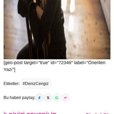
[geo-post target=”true” id=”72346″ label=”Önerilen
Yazı”]
Etiketler:
#DenizCengiz
Bu haberi paylaş: