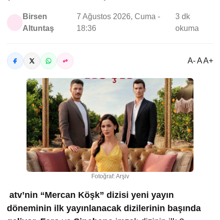
Birsen
7 Ağustos 2026, Cuma -
3 dk
Altuntaş
18:36
okuma
A- A A+
Fotoğraf: Arşiv
atv’nin “Mercan Köşk” dizisi yeni yayın
döneminin ilk yayınlanacak dizilerinin başında