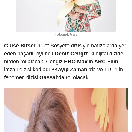
Fotoğraf: Arşiv
Gülse Birsel
’in Jet Sosyete dizisiyle hafızalarda yer
eden başarılı oyuncu
Deniz Cengiz
iki dijital dizide
birden rol alacak. Cengiz
HBO Max
’in
ARC Film
imzalı dizisi kod adı
“Kayıp Zaman”
da ve TRT1’in
fenomen dizisi
Gassal’
da rol olacak.