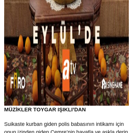
MÜZİKLER TOYGAR IŞIKLI’DAN
Suikaste kurban giden polis babasının intikamı için
onun izinden giden Cemre’nin hayatla ve aşkla derin