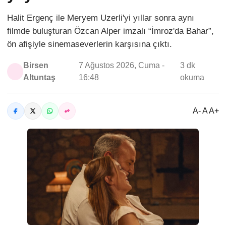
Halit Ergenç ile Meryem Uzerli'yi yıllar sonra aynı
filmde buluşturan Özcan Alper imzalı “İmroz'da Bahar”,
ön afişiyle sinemaseverlerin karşısına çıktı.
Birsen
7 Ağustos 2026, Cuma -
3 dk
Altuntaş
16:48
okuma
A- A A+