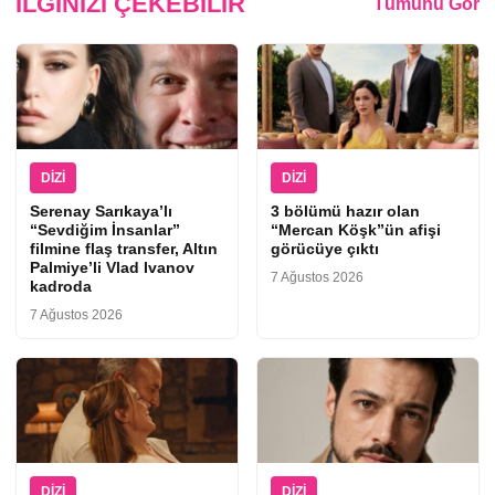
İLGINIZI ÇEKEBILIR
Tümünü Gör
DIZI
DIZI
Serenay Sarıkaya’lı
3 bölümü hazır olan
“Sevdiğim İnsanlar”
“Mercan Köşk”ün afişi
filmine flaş transfer, Altın
görücüye çıktı
Palmiye’li Vlad Ivanov
7 Ağustos 2026
kadroda
7 Ağustos 2026
DIZI
DIZI