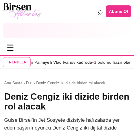
⌕
Abone Ol
☰
•
lmiye’li Vlad Ivanov kadroda
3 bölümü hazır olan “Mercan Köşk”ün afişi 
TRENDLER
Ana Sayfa › Dizi › Deniz Cengiz iki dizide birden rol alacak
Deniz Cengiz iki dizide birden
rol alacak
Gülse Birsel’in Jet Sosyete dizisiyle hafızalarda yer
eden başarılı oyuncu Deniz Cengiz iki dijital dizide