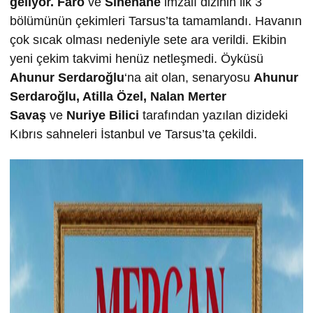
geliyor.
Faro
ve
Sinehane
imzalı dizinin ilk 3
bölümünün çekimleri Tarsus’ta tamamlandı. Havanın
çok sıcak olması nedeniyle sete ara verildi. Ekibin
yeni çekim takvimi henüz netleşmedi. Öyküsü
Ahunur Serdaro
ğ
lu
‘na ait olan, senaryosu
Ahunur
Serdaro
ğ
lu, Atilla Özel, Nalan Merter
Sava
ş
ve
Nuriye Bilici
tarafından yazılan dizideki
Kıbrıs sahneleri İstanbul ve Tarsus’ta çekildi.